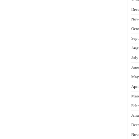
Dec
Nov
Octo
Sept
Augu
July
June
May
Apri
Mar
Febr
Janu
Dec
Nov