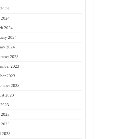
 2024
 2024
ch 2024
uary 2024
ary 2024
ember 2023
ember 2023
ber 2023
ember 2023
st 2023
 2023
 2023
 2023
l 2023