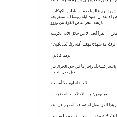
شهود لهم عالميا بحماية اباطرة الكوكايين
 الا بعد أن أصبح اباه رئيسا اما شنقريحة
تاريخه ابيض بياض الكوكايين وووو
وهم كاذبون..
لبحر فساداً.. وإجراماً في حق الجزائريين
قبل دول الجوار..
لا حلفاء لهم ولا أصدقاء..
ومنبوذون من التكتلات و المجتمعات
 عبّر لا فروف الروسي بطريقة دبلوماسية