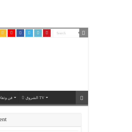
الشروق TV
فن وثقاف
ent