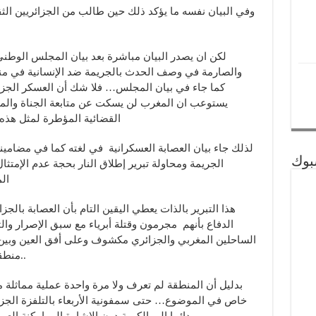
وفي البيان نفسه ما يؤكد ذلك حين طالب من الجزائريين الث
لكن ان يصدر البيان مباشرة بعد بيان المجلس الوطني
والصارمة في وصف الحدث بالجريمة ضد الإنسانية في منط
كما جاء في بيان المجلس… فلا شك أن العسكر الجز
يستوعب ان المغرب لن يسكت عن متابعة الجناة والمط
القضائية المؤطرة لمثل هذه 
لذلك جاء بيان العصابة العسكرانية في لغته كما في مضامينه 
بوك
الجريمة ومحاولة تبرير إطلاق النار بحجة عدم الإمتث
ال
هذا التبرير بالذات يعطي اليقين التام بأن العصابة بالجز
الدفاع بأنهم مجرمون وقتلة أبرياء مع سبق الإصرار وال
الساحلين المغربي والجزائري مكشوف وعلى أفق العين وبين 
منطقة عبور المخدرات وغيرها اذا افترضنا ذلك..
بدليل أن المنطقة لم تعرف ولا مرة واحدة عملية مماثلة 
خاص في الموضوع… حتى سمفونية الأربعاء بالتلفزة الجزائ