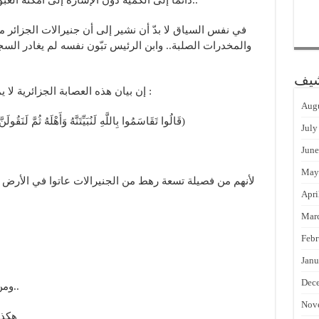
دائما إلى الكمية دون الإشارة إلى امكنة العبور.. ويمكن العودة إلى عشرة سنوات قبليّة..
في نفس السياق لا بدّ أن نشير إلى أن جنيرالات الجزائر م
والمخدرات الصلبة.. وابن الرئيس تبّون نفسه لم يغادر السجن
شيف
إن بيان هذه العصابة الجزائرية لا يمكن أن يقرأ أيضا الا من خلال الآية الكريمة :
Augu
( قَالُوا تَقَاسَمُوا بِاللَّهِ لَنُبَيِّتَنَّهُ وَأَهْلَهُ ثُمَّ لَنَقُولَنَّ لِوَلِيِّهِ مَا شَهِدْنَا مَهْلِكَ أَهْلِهِ وَإِنَّا لَصَادِقُونَ)
July
June
May
لأنهم من فصيلة تسعة رهط من الجنيرالات عاتوا في الأرض وا
Apri
Mar
Febr
Janu
Dec
ومن هذا الذي يقبل استضافة المجرم في بيته..
Nov
هكذا