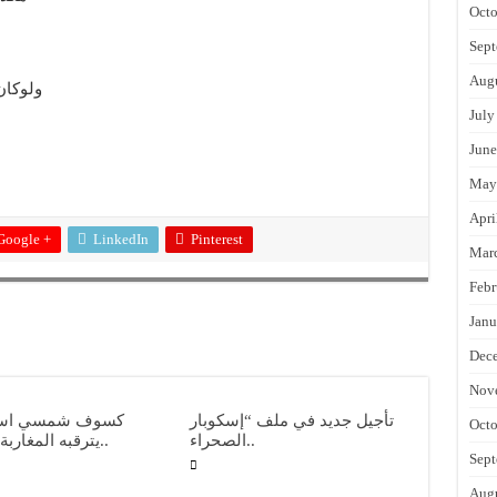
Octo
Sept
Augu
ولوكان
July
June
May
Apri
Google +
LinkedIn
Pinterest
Mar
Febr
Janu
Dec
Nov
تأجيل جديد في ملف “إسكوبار
كسوف شمسي استث
Octo
الصحراء..
يترقبه المغاربة والإس..
Sept
Augu