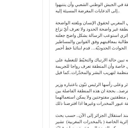
قة في الجيش الوطني الشعبي وأن ينتبهوا
إلى الدعايات المغرضة المسيئة إليه..
 المغربي لحقوق الإنسان وبلغته الواضحة
قة غير واضحة الحدود ولا تعرف أيّ نزاع
ائري استوعب الرسالة بشكل واضح جعلته
البة بمعاقبتهم وفق القوانين والمساطير
الحوادث الحدوديّة… فدم ابنائنا خط أحمر
تبين حالة الارتباك والتخبّط للتغطية على
ال خاصة وأن المنطقة تعرف رواجا للجريمة
منظمة لتهريب البشر والمخدّرات..كما قيل
ائر وعلى رأسها الرئيس تبّون باعتباره وزير
ترصد.. بحجة ان هذه المنطقة الفاصلة بين
منطقتين مفتوحتين ولا يمكن استعمالهما
منذ استقلال الجزائر إلى الآن.. حسب بحث
رية الخاصة ( بالمخدرات المغربية) تشير