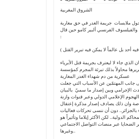
الشروق المغربية
ية حول ملابسات جريمة الغدر في حق مغاربة
ي والفيلسوف الفرنسي ألبير كامو حين قال
:
الذي جاء لا ليعترف بجريمة قتل الأبرياء
يرها محاولاً بذلك تبرئة المجرم كمؤسسة
عسكرية من دم شهداء الغدر المغاربة
إلى جانب المهتمّين عن الأسباب التي جعلت
حدث الإجرامي وبين إصدار ما سميّ بالبيان
لهجوم الإعلامي الدولي وعبر قنوات وازنة
 خاصة وان ذلك يصادف إصدار مذكرة إعتقال
بالجزائر.. دون أن ننسى تحركات فعاليات
 الدولية.. لكن الأكثر إيلاما وتأثيراً هو
الضحايا عبر منصات التواصل الاجتماعي
وغيرها..