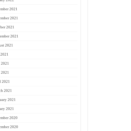
ember 2021
ember 2021
ber 2021
ember 2021
st 2021
 2021
 2021
 2021
l 2021
ch 2021
uary 2021
ary 2021
ember 2020
ember 2020