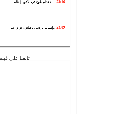
23:16
الإعدام يلوح في الأفق.. إحالة ..
23:09
إسبانيا ترصد 25 مليون يورو إضا..
تابعنا على فيس