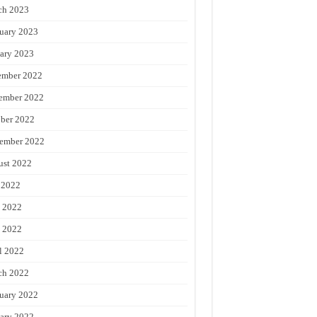
ch 2023
uary 2023
ary 2023
ember 2022
ember 2022
ber 2022
ember 2022
st 2022
 2022
 2022
 2022
l 2022
ch 2022
uary 2022
ary 2022