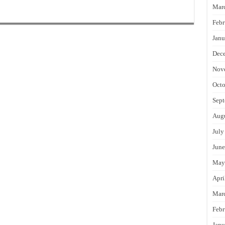
Mar
Febr
Janu
Dec
Nov
Octo
Sept
Augu
July
June
May
Apri
Mar
Febr
Janu