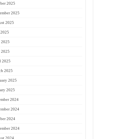
ber 2025
ember 2025
st 2025
 2025
 2025
 2025
l 2025
ch 2025
uary 2025
ary 2025
ember 2024
ember 2024
ber 2024
ember 2024
st 2024