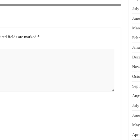
July
June
Mar
red fields are marked
*
Febr
Janu
Dec
Nov
Octo
Sept
Augu
July
June
May
Apri