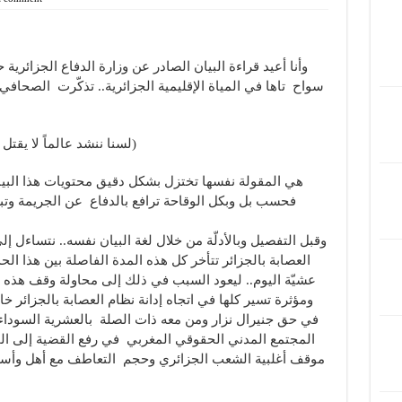
وأنا أعيد قراءة البيان الصادر عن وزارة الدفاع الجزائر
سواح تاها في المياة الإقليمية الجزائرية.. تذكّرت الصحاف
( لسنا ننشد عالماً لا يقتل فيه أحد بل عالماً لا يمكن فيه تبرير القتل)
هي المقولة نفسها تختزل بشكل دقيق محتويات هذا البيان 
فحسب بل وبكل الوقاحة ترافع بالدفاع عن الجريمة وتبر
وقبل التفصيل وبالأدلّة من خلال لغة البيان نفسه.. نتساءل 
العصابة بالجزائر تتأخر كل هذه المدة الفاصلة بين هذا ال
عشيّة اليوم.. ليعود السبب في ذلك إلى محاولة وقف هذه ا
ومؤثرة تسير كلها في اتجاه إدانة نظام العصابة بالجزائر
في حق جنيرال نزار ومن معه ذات الصلة بالعشرية السوداء 
المجتمع المدني الحقوقي المغربي في رفع القضية إلى المحاكم
موقف أغلبية الشعب الجزائري وحجم التعاطف مع أهل وأسر 