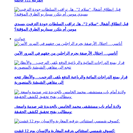
المرتبة 122 عالميًا
قبل انطلاق أشغال “سلام 2”.. هل تراقب السلطات جودة التزفيت بسيدي
مومن أم يتكرر سيناريو الطرق المؤقتة؟
حوادث
أناسي… احتلال الأرصفة يحرم الراجلين من حقهم في المرور الآمن
قرار بمنع الدراجات المائية والرباعية الدفع يلقى الترحيب… والأنظار تتجه
إلى مقاهي الشيشة بالمنصورية
ولادة أمام باب مستشفى محمد الخامس بالجديدة تثير صدمة واسعة..
ومطالب بفتح تحقيق لكشف الحقيقة:
كسوف شمسي استثنائي يترقبه المغاربة والإسبان يوم 12 غشت: