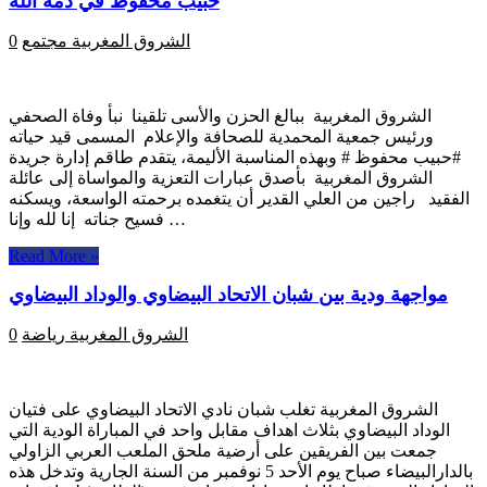
حبيب محفوظ في ذمة الله
الشروق المغربية
مجتمع
0
الشروق المغربية ببالغ الحزن والأسى تلقينا نبأ وفاة الصحفي
ورئيس جمعية المحمدية للصحافة والإعلام المسمى قيد حياته
#حبيب محفوظ # وبهذه المناسبة الأليمة، يتقدم طاقم إدارة جريدة
الشروق المغربية بأصدق عبارات التعزية والمواساة إلى عائلة
الفقيد راجين من العلي القدير أن يتغمده برحمته الواسعة، ويسكنه
فسيح جناته إنا لله وإنا …
Read More »
مواجهة ودية بين شبان الاتحاد البيضاوي والوداد البيضاوي
الشروق المغربية
رياضة
0
الشروق المغربية تغلب شبان نادي الاتحاد البيضاوي على فتيان
الوداد البيضاوي بثلاث اهداف مقابل واحد في المباراة الودية التي
جمعت بين الفريقين على أرضية ملحق الملعب العربي الزاولي
بالدارالبيضاء صباح يوم الأحد 5 نوفمبر من السنة الجارية وتدخل هذه