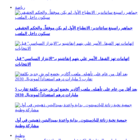
رياضة
جماهير راسينغ سانتاندير: الانطباع الأول لم يكن موفقاً.. والحكم الحقيقي
سيكون داخل الملعب
اتهامات تهز الفيفا.. الأمير علي يتهم إنفانتينو بـ”الابتزاز السياسي” قبل
الانتخابات
بعد أقل من عام على تأهيله.. ملعب أكادير يخضع لورش جديد بكلفة تقارب 5
مليارات درهم استعداداً لمونديال 2030
جمعية نخبة زناتة للبادمينتون.. بداية واعدة بميداليتين ذهبيتين في أول
مشاركة وطنية
وطنية