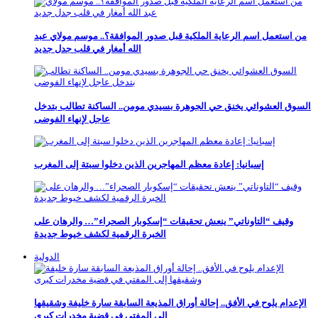
من استعمل اسم الرعاية الملكية قبل صدور الموافقة؟.. موسم مولاي عبد
الله أمغار في قلب جدل جديد
السوق العشوائي يخنق حي الجوهرة بسيدي مومن.. الساكنة تطالب بتدخل
عاجل لإنهاء الفوضى
إسبانيا: إعادة معظم المهاجرين الذين دخلوا سبتة إلى المغرب
وقيف “التاوناتي” ينعش تحقيقات “إسكوبار الصحراء”… والرهان على
الخبرة الرقمية لكشف خيوط جديدة
الدولية
الإعدام يلوح في الأفق.. إحالة أوراق المذيعة السابقة سارة خليفة وشقيقها
إلى المفتي في قضية مخدرات كبرى