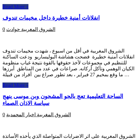
Read More »
انفلاتات أمنية خطيرة داخل مخيمات تندوف
الشروق المغربية
حوادث
0
الشروق المغربية في أقل من اسبوع ، شهدت مخيمات تندوف
انفلاتات أمنية خطيرة فضحت هشاشة البوليساريو ودعت الساكنة
للتنظيم في مجموعات لأخذ حقوقها بالقوة نتيجة غياب منظومة
الكيان الوهمي وتآكل أركانه. صراعات في عدد من المناطق أبرزها
ما وقع بمخيم 27 فبراير ، بعد تطور صراع بين أفراد من قبيلة …
Read More »
الساحة التعليمية تعج بالجو المشحون وبن موسى ينهج
سياسة الاذان الصماء
الشروق المغربية
اخبار المحمدية
0
الشروق المغربية على اثر الاضرابات المتواصلة الذي يأخذه الأساتذة