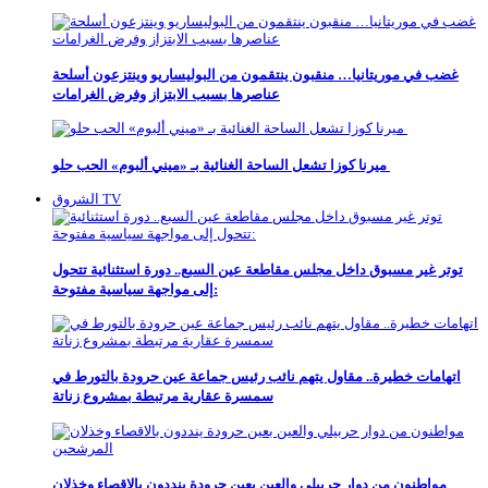
غضب في موريتانيا… منقبون ينتقمون من البوليساريو وينتزعون أسلحة
عناصرها بسبب الابتزاز وفرض الغرامات
ميرنا كوزا تشعل الساحة الغنائية بـ «ميني ألبوم» الحب حلو
الشروق TV
توتر غير مسبوق داخل مجلس مقاطعة عين السبع.. دورة استثنائية تتحول
إلى مواجهة سياسية مفتوحة:
اتهامات خطيرة.. مقاول يتهم نائب رئيس جماعة عين حرودة بالتورط في
سمسرة عقارية مرتبطة بمشروع زناتة
مواطنون من دوار حربيلي والعين بعين حرودة ينددون بالاقصاء وخذلان