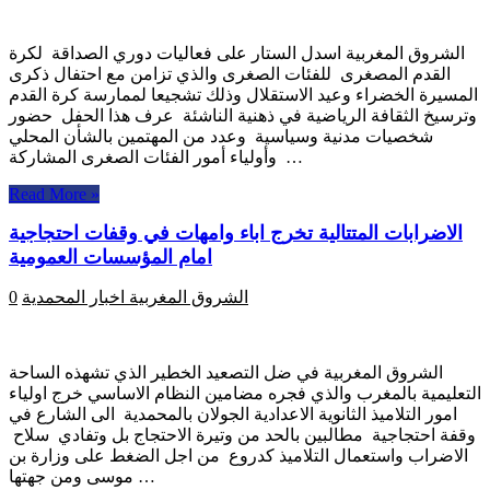
الشروق المغربية اسدل الستار على فعاليات دوري الصداقة لكرة
القدم المصغرى للفئات الصغرى والذي تزامن مع احتفال ذكرى
المسيرة الخضراء وعيد الاستقلال وذلك تشجيعا لممارسة كرة القدم
وترسيخ الثقافة الرياضية في ذهنية الناشئة عرف هذا الحفل حضور
شخصيات مدنية وسياسية وعدد من المهتمين بالشأن المحلي
وأولياء أمور الفئات الصغرى المشاركة …
Read More »
الاضرابات المتتالية تخرج اباء وامهات في وقفات احتجاجية
امام المؤسسات العمومية
الشروق المغربية
اخبار المحمدية
0
الشروق المغربية في ضل التصعيد الخطير الذي تشهذه الساحة
التعليمية بالمغرب والذي فجره مضامين النظام الاساسي خرج اولياء
امور التلاميذ الثانوية الاعدادية الجولان بالمحمدية الى الشارع في
وقفة احتجاجية مطالبين بالحد من وتيرة الاحتجاج بل وتفادي سلاح
الاضراب واستعمال التلاميذ كدروع من اجل الضغط على وزارة بن
موسى ومن جهتها …