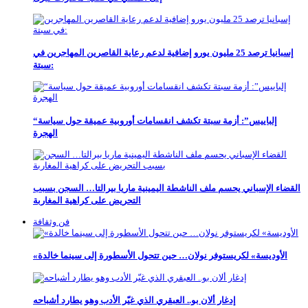
إسبانيا ترصد 25 مليون يورو إضافية لدعم رعاية القاصرين المهاجرين في
سبتة:
“إلباييس”: أزمة سبتة تكشف انقسامات أوروبية عميقة حول سياسة
الهجرة
القضاء الإسباني يحسم ملف الناشطة اليمينية ماريا بيرالتا… السجن بسبب
التحريض على كراهية المغاربة
فن وثقافة
«الأوديسة» لكريستوفر نولان… حين تتحول الأسطورة إلى سينما خالدة
إدغار ألان بو.. العبقري الذي غيّر الأدب وهو يطارد أشباحه