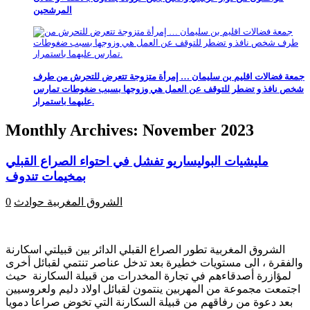
المرشحين
جمعة فضالات اقليم بن سليمان … إمرأة متزوجة تتعرض للتحرش من طرف
شخص نافذ و تضطر للتوقف عن العمل هي وزوجها بسبب ضغوطات تمارس
عليهما باستمرار.
Monthly Archives:
November 2023
مليشيات البوليساريو تفشل في احتواء الصراع القبلي
بمخيمات تندوف
الشروق المغربية
حوادث
0
الشروق المغربية تطور الصراع القبلي الدائر بين قبيلتي اسكارنة
والفقرة ، الى مستويات خطيرة بعد تدخل عناصر تنتمي لقبائل أخرى
لمؤازرة أصدقاءهم في تجارة المخدرات من قبيلة السكارنة حيث
اجتمعت مجموعة من المهربين ينتمون لقبائل اولاد دليم ولعروسيين
بعد دعوة من رفاقهم من قبيلة السكارنة التي تخوض صراعا دمويا