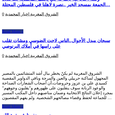
الجمعة بمسجد الخير ..نصرة لاهلنا في فلسطين المحتلة…
الشروق المغربية
اخبار المحمدية
0
Read More »
سبحان مبدل الأحوال..الناس لاحت الضوسي ومشات تقلب
على راسها في أملاك البرنوصي
الشروق المغربية
اخبار المحمدية
0
الشروق المغربية لم يكنْ يخطر ببال أشد المتشائمين بالمصير
المجهول لساكنة حربيلي والعين والمرجة وباقي الدواوير المقصية
كسيدي علي بن عزوز وحروضات،أن أصحاب الشعارات الصداحة
والوعود الرنانة سوف ينقلبون على ظهورهم و”يقلبون وجوههم”
بمجرد إعلان النتائج الانتخابية وضمان مناصبهم داخل المكتب المسير
للجماعة لحفظ وقضاء مصالحهم الشخصية. ولم يفهم المقصيون …
Read More »