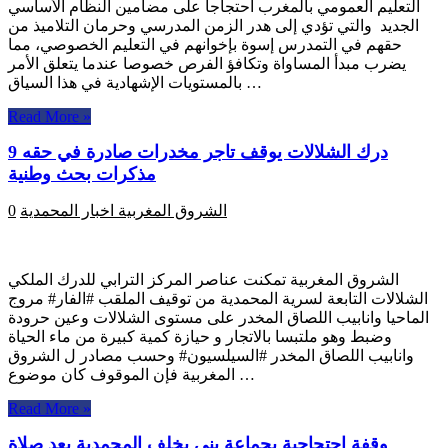
التعليم العمومي بالمغرب احتجاجا على مضامين النظام الأساسي
الجديد والتي تؤدي إلى هدر الزمن المدرسي وحرمان التلاميذ من
حقهم في التمدرس إسوة بإخوانهم في التعليم الخصوصي، مما
يضرب مبدأ المساواة وتكافؤ الفرص خصوصا عندما يتعلق الأمر
بالمستويات الإشهادية في هذا السياق …
Read More »
درك الشلالات يوقف تاجر مخدرات صادرة في حقه 9
مذكرات بحث وطنية
الشروق المغربية
اخبار المحمدية
0
الشروق المغربية تمكنت عناصر المركز الترابي للدرك الملكي
الشلالات التابعة لسرية المحمدية من توقيف الملقب #الفار# مروج
الماحيا وانابيب اللصاق المخدر على مستوى الشلالات وعين حرودة
وضبط وهو ملتبسا بالاتجار و حيازة كمية كبيرة من ماء الحياة
وانابيب اللصاق المخدر #السيلسيون# وحسب مصادر ل الشروق
المغربية فإن الموقوف كان موضوع …
Read More »
وقفة احتجاجية بجماعة بني يخلف المحمدية بعد صلاة