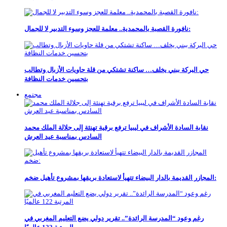
نافورة القصبة بالمحمدية.. معلمة للعجز وسوء التدبير لا للجمال:
حي البركة ببني يخلف… ساكنة تشتكي من قلة حاويات الأزبال وتطالب
بتحسين خدمات النظافة
مجتمع
نقابة السادة الأشراف في ليبيا ترفع برقية تهنئة إلى جلالة الملك محمد
السادس بمناسبة عيد العرش
المجازر القديمة بالدار البيضاء تتهيأ لاستعادة بريقها بمشروع تأهيل ضخم:
رغم وعود “المدرسة الرائدة”.. تقرير دولي يضع التعليم المغربي في