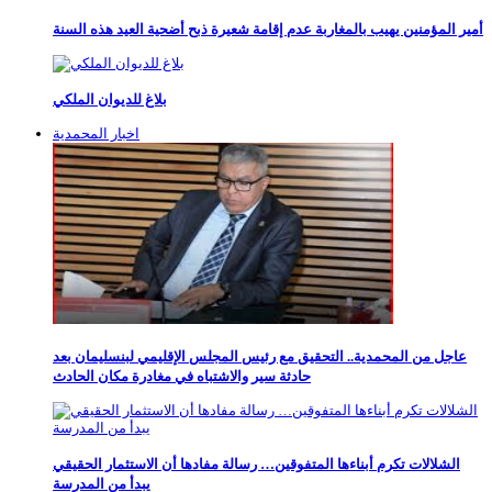
أمير المؤمنين يهيب بالمغاربة عدم إقامة شعيرة ذبح أضحية العيد هذه السنة
بلاغ للديوان الملكي
اخبار المحمدية
عاجل من المحمدية.. التحقيق مع رئيس المجلس الإقليمي لبنسليمان بعد
حادثة سير والاشتباه في مغادرة مكان الحادث
الشلالات تكرم أبناءها المتفوقين… رسالة مفادها أن الاستثمار الحقيقي
يبدأ من المدرسة