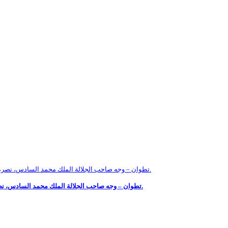
تطوان – وجه صاحب الجلالة الملك محمد السادس، نصره الله، مساء اليوم الثلاثاء، خطابا إلى شعبه الوفي، بمناسبة عيد العرش المجيد الذي يصادف الذكرى السادسة والعشرين لتربع جلالته على عرش أسلافه الميامين.