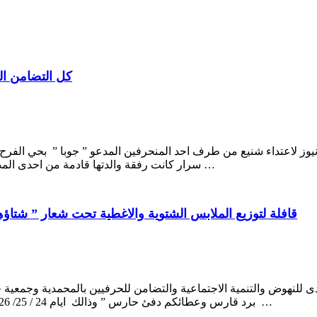
كل التضامن ال
وز لاعتداء شنيع من طرف احد المنحرفين المدعو ” جوبا ” بحي الفرح
سرار كانت رفقة والدتها قادمة من احدى المدن المجاورة وبمجرد دخولها الى الحي المذكور اعترض طريق سيارتها …
قافلة لتوزيع الملابس الشتوية والاغطية تحت شعار ” شتا
للنهوض والتنمية الاجتماعية والتضامن للحرفيين بالمحمدية وجمعية 
برد قارس وعطائكم دفئ حارس ” وذالك ايام 24 / 25/ 26 يناير 2020 بانركي اقليم ازيلال هي بادرة إنسانية ذات مغزى تضامني …