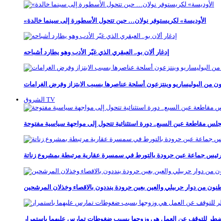
«الأوديسة» لكريستوفر نولان… حين تتحول الأسطورة إلى سينما خالدة
إدغار ألان بو.. العبقري الذي غيّر الأدب وهو يطارد أشباحه
ن من البوليساريو وينتزعون أسلحة عناصرها بسبب الابتزاز وفرض الغرامات
الشروق TV
ب رئيس جماعة عين حرودة بالتورط في سمسرة عقارية مرتبطة بمشروع زناتة
نون من دوار حربيلي والعين بعين حرودة ينددون بالاقصاء وخذلان المرشحين