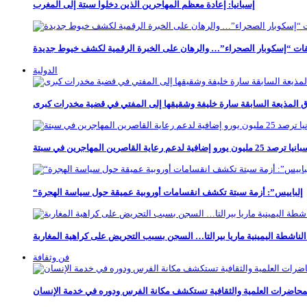
إسبانيا: إعادة معظم المهاجرين الذين دخلوا سبتة إلى المغرب
قات “إسكوبار الصحراء”… والرهان على الخبرة الرقمية لكشف خيوط جديدة
الدولية
وراق المذيعة السابقة سارة خليفة وشقيقها إلى المفتي في قضية مخدرات كبرى
“إلباييس”: أزمة سبتة تكشف انقسامات أوروبية عميقة حول سياسة الهجرة
لناشطة اليمينية ماريا بيرالتا… السجن بسبب التحريض على كراهية المغاربة
فن وثقافة