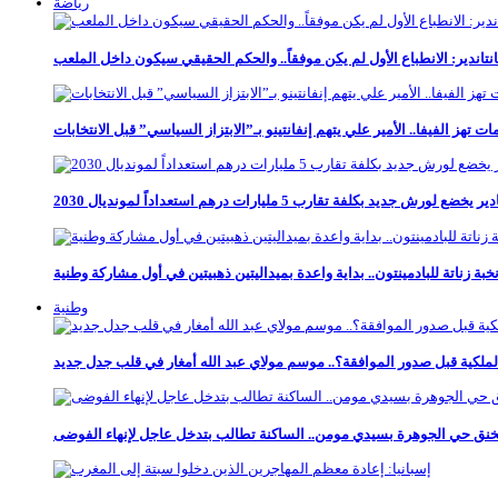
رياضة
تاندير: الانطباع الأول لم يكن موفقاً.. والحكم الحقيقي سيكون داخل الملعب
مات تهز الفيفا.. الأمير علي يتهم إنفانتينو بـ”الابتزاز السياسي” قبل الانتخابات
 بكلفة تقارب 5 مليارات درهم استعداداً لمونديال 2030
خبة زناتة للبادمينتون.. بداية واعدة بميداليتين ذهبيتين في أول مشاركة وطنية
وطنية
ملكية قبل صدور الموافقة؟.. موسم مولاي عبد الله أمغار في قلب جدل جديد
نق حي الجوهرة بسيدي مومن.. الساكنة تطالب بتدخل عاجل لإنهاء الفوضى