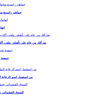
جماهير راسينغ سان
اتها
بعد أقل من عام على تأهيله.. ملعب أكادير يخضع لورش جديد
جمعية ن
من استعمل اسم الرعاية ال
السوق العشوائي يخ