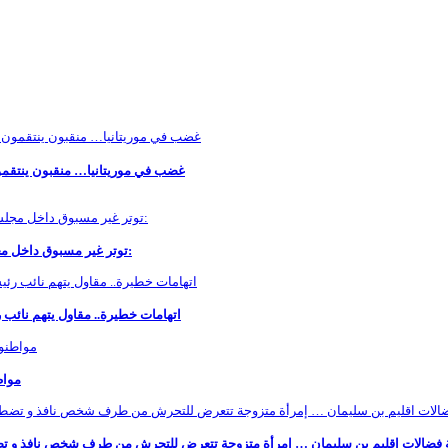
غضب في موريتانيا… منقبون ينتقمو
توتر غير مسبوق داخل مجلس مقاطعة عين السبع.. دورة استثنائية تتحول إلى مواجهة سياسية مفتوحة:
اتهامات خطيرة.. مقاول يتهم نائ
مواط