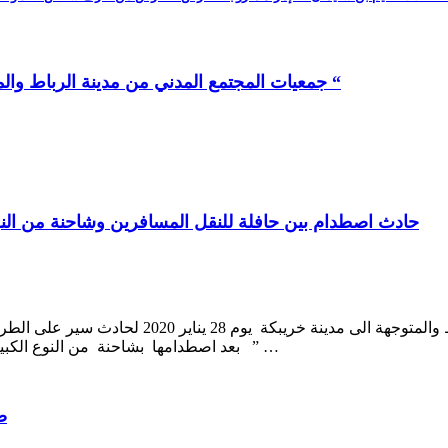
جمعيات المجتمع المدني من مدينة الرباط والمحمدية ينظمان قافلة انسانية لفائدة سكان ” المغرب المنسي “
حادث اصطدام بين حافلة للنقل المسافرين وشاحنة من النوع 
سهام _ ص تعرضت حافلة للنقل المسافرين القادمة من
بعد اصطدامها بشاحنة من النوع الكبير و نتج عن هذا الحادث إصابات في صفوف الركاب وحسب مصادر ل ” …
ص