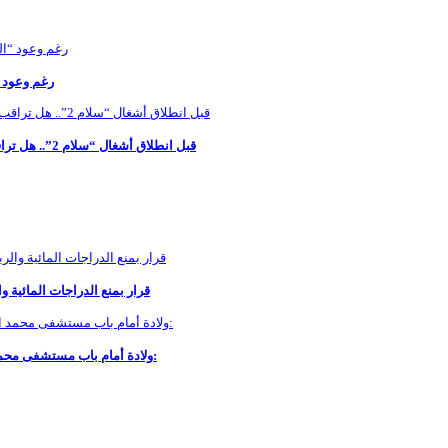
رغم وعود “ال
قبل انطلاق أشغال “سلام 2”.. هل تراقب السلطات جودة التزفيت بسيدي مومن أم يتكرر سيناريو الطرق المؤقتة؟
قرار بمنع الدراجات المائية 
ولادة أمام باب مستشفى محمد الخامس بالجديدة تثير صدمة واسعة.. ومطالب بفتح تحقيق لكشف الحقيقة: