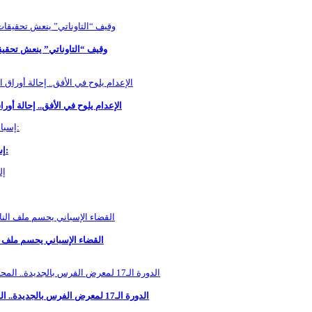
وقيف “التاوناتي” ينعش تحقي
الإعدام يلوح في الأفق.. إحالة أ
إسبانيا ترصد 25 مليون يورو إضافية لدعم رعاية القاصرين المهاجرين في سبتة:
القضاء الإسباني يحسم ملف ا
الدورة الـ17 لمعرض الفرس بالجديدة.. المحاضرات العلمية والثقافية تستكشف مكانة الفرس ودوره في خدمة الإنسان