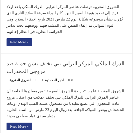
الشروق المغربية توصلت عناصر المركز الترابي الدرك الملكي باحد اولاد
فرج إلى تحديد هوية اللصين الذين كانوا وراء سرقة السلاح الناري الذي
حُرّرت بشأن موضوعه شكاية يوم 22 مارس 2021 تاريخ اختفاء السلاح وفي
اليوم الموالي تم إلقاء القبض على المشبه فيهم ووضعهم تحت تدابير
الحراسة النظرية في انتظار إحالتهم …
Read More »
الدرك الملكي للمركز الترابي بني يخلف يشن حملة ضد
مروجي المخدرات
0
اخبار المحمدية
الشروق المغربية
الشروق المغربية علمت “جريدة الشروق المغربية ” من مصادرها الخاصة أن
عناصر المركز الترابي للدرك الملكي بني يخلف تمكنت من اعتقال مروج
مادة المعجون التي تصنع تقليديا من مسحوق عشبة القنب الهندي، ونبات
الخشخاش وبعض الفواكه الجافة بعد زوال اليوم 23 مارس من السنة الجارية
بدوار سيدي عباد ضواحي مدينة …
Read More »