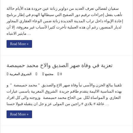
سفيان لفضالي تعرف العديد من دواوير زناتة عين حرودة هذه الأيام حاالة
تأهب بفعل إجراءات ترقيم دور الصفيح التي سيطالها الهدم في إطار برنامج
إعادة الإيواء داخل تراب المدينة الجديدة زناتة ضمن الوعاء العقاري المجاور
لديار المنصور، رغم أن هذه العملية تأخرت كثيرا لأسباب غير معروفة، إلا أن
مايثير الانتباه …
Read More »
تعزية في وفاة صهر الصديق والاخ محمد حميمصة
0
مجتمع
الشروق المغربية
تلقينا ببالغ الحزن والأسى نبأ وفاة صهر الاخ والصديق ” محمد حميمصة ” و
بهذه المناسبة الاليمة يتقدم طاقم جريدة الشروق المغربية باسمى عبارات
التعازي و المواساة لكل من الحاج محمد حميمصة وزوجته والى كل افراد
عائلة # بلادي # راجين من المولى عز و جل ان يتقبله قبولا حسنا …
Read More »