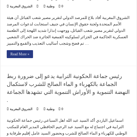
0
وطنية
الشروق المغربية
الشروق المغربية أفاد بلاغ للمرصد الدولي لتقرير مصير شعب القبائل أن هيئة
الأمم المتحدة ولجنة حقوق الإنسان في جنيف استجابت لدعوات المرصد
الدولي لتقرير مصير شعب القبائل، ووجهت إنذارا شديد اللهجة إلى الطعمة
العسكرية الحاكمة في الجزائر لسلوكيته القمعية الجائرة ضد الحراك الشعبي
تم فضح وشجب أساليب التعذيب والقمع والتمييز …
Read More »
رئيس جماعة الحكونية الترابية يدعو إلى ضرورة ربط
الجماعة بالكهرباء و الماء الصالح للشرب لاستكمال
النهضة التنموية و الأوراش التنموية التي تشهدها الجماعة
.
0
وطنية
الشروق المغربية
اسماعيل الباردي أكد السيد عبد الله اهل السباعي رئيس جماعة الحكونية
الترابية في اجتماع له مع السيد عبد الرحيم الحافظي المدير العام للمكتب
الوطني للكهرباء و الماء الصالح للشرب وبحضور السيد عامل إقليم طرفاية و