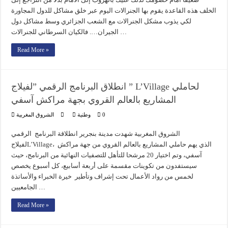
الخلف هذه القاعدة يقوم بها الجنرالات اليوم عبر خلق مشاكل للدول المجاورة
لكي يذوب مشكل الجنرالات مع الشعب الجزائري وسط مشاكل دول
الجيران…. فالكيان السرطاني للجنرالات …
Read More »
انطلاق البرنامج الرقمي ”لفيلاج ” L’Village لحاملي
المشاريع بالعالم القروي بجهة مراكش آسفي
0
وطنية
الشروق المغربية
الشروق المغربية شهدت مدينة بنجرير انطلاقة البرنامج الرقمي
لفيلاجL’Village، الذي يهم حاملي المشاريع بالعالم القروي من جهة مراكش
آسفي، وتم اختيار 20 مرشحا للتأهل للتصفيات النهائية من البرنامج، حيث
سيستفدون من تكوينات مقسمة على أربعة أسابيع، كل أسبوع يخصص
لخمس من رواد الأعمال تحت إشراف وتأطير خيرة الخبراء والأساتذة
الجامعيين …
Read More »