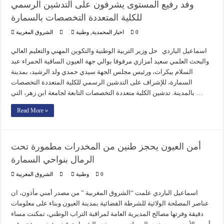
وفد رفيع المستوى يشرفون على التدشين الرسمي
للكلية المتعددة التخصصات بالسمارة
0
اخبار المحمدية
,
وطنية
الشروق المغربية
اسماعيل الباردي حل وزير التربية الوطنية والتكوين المهني والتعليم العالي
والبحث العلمي سعيد أمزازي مرفوقا بوالي جهة العيون الساقية الحمراء عبد
السلام بيكرات، ورئيس مجلس الجهة سيدي حمدي ولد الرشيد، بمدينة
السمارة، للإشراف على التدشين الرسمي للكلية المتعددة التخصصات
بالمدينة. تدشين الكلية متعددة التخصصات التابعة لجامعة ابن زهر، التي …
Read More »
أمن العيون يحجز طنين من المخدرات مطمورة تحت
الرمال بنواحي السمارة
0
وطنية
الشروق المغربية
اسماعيل الباردي علمت “الشروق المغربية ” من مصدر أمني مأذون، ان
عناصر المصلحة الولائية للشرطة القضائية بمدينة العيون وبناء على معلومات
دقيقة وفرتها مصالح المديرية العامة لمراقبة التراب الوطني، تمكنت مساء