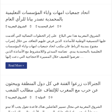
اتحاد جمعيات امهات واباء المؤسسات التعليمية
بالمحمدية تصدر بيانا للرأي العام
0
اخبار المحمدية
الشروق المغربية
الشروق المغربية هذا نص البلاغ على إثر الخطوات النضالية التي أقدمت
عليها التنسيقية الوطنية للأساتذة الذين فرض عليهم التعاقد، من خلال إضراب
مفتوح بمدينة الرباط فان مكتب اتحاد جمعيات امهات واباء المؤسسات
التعليمية بالمحمدية يبدي تضامنه المبدئي واللامشروط مع الأساتذة الذين
تعرضوا للتعنيف خلال المسيرة الاحتجاجية التي دعت إليها …
Read More »
الجنرالات زرعوا الفتنة في كل دول المنطقة ويبحثون
عن حرب مع المغرب للإلتفاف على مطالب الشعب
0
الدولية
الشروق المغربية
الشروق المغربية في مجال تسيير الفاشلين هناك قاعدة تقول يجب ألا تبدو
ضعيفا أمام خصومك لذلك عليك بالهروب إلى الأمام بدلا من التراجع إلى