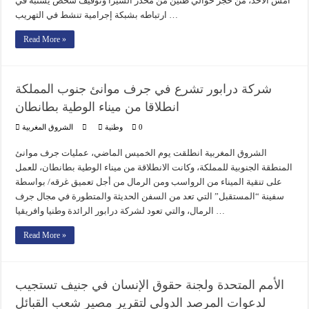
أمس الأحد، من حجز حوالي طنين من مخدر الشيرا وتوقيف شخص يشتبه في
ارتباطه بشبكة إجرامية تنشط في التهريب …
Read More »
شركة درابور تشرع في جرف موانئ جنوب المملكة
انطلاقا من ميناء الوطية بطانطان
0
وطنية
الشروق المغربية
الشروق المغربية انطلقت يوم الخميس الماضي، عمليات جرف موانئ
المنطقة الجنوبية للمملكة، وكانت الانطلاقة من ميناء الوطية بطانطان، للعمل
على تنقية الميناء من الرواسب ومن الرمال من أجل تعميق غرقه/ بواسطة
سفينة “المستقبل” التي تعد من السفن الحديثة والمتطورة في مجال جرف
الرمال، والتي تعود لشركة درابور الرائدة وطنيا وافريقيا …
Read More »
الأمم المتحدة ولجنة حقوق الإنسان في جنيف تستجيب
لدعوات المرصد الدولي لتقرير مصير شعب القبائل