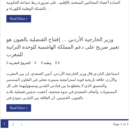
السادة أعضاء المجالس المنتخبة بالإقليم ، على ضرورة ربط جماعة الحكونية
بالشبكة الوطنية للكهرباء و …
Read More »
وزير الخارجية الأردني … إفتتاح القنصلية بالعيون هو
تعبير صريح على دعم المملكة الهاشمية للوحدة الترابية
للمغرب
0
وطنية
الشروق المغربية
اسماعيل الباردي قال وزير الخارجية الأردني، أيمن الصفدي، إن بين المغرب
والأردن علاقة تاريخية قوية استراتيجية متميزة تتجلى في التعاون المستمر
والتنسيق الذي لا ينقطع ما بين قيادتي البلدين ومسؤوليهما على كل
المستويات. وأضاف الصفدي في ندوة صحفية، أعقبت تدشين قنصلية بلاده
بالعيون، الخميس، أن العلاقة بين البلدين نموذج في …
Read More »
1
2
»
Page 1 of 2