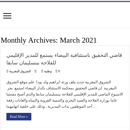
Monthly Archives:
March 2021
قاضي التحقيق باستئنافية البيضاء يستمع للمدير الإقليمي
للفلاحة ببنسليمان سابقا
0
وطنية
الشروق المغربية
الشروق المغربية جديد ملف ورثة ابراهيم ولد بودا. علم موقع الشروق
المغربية ان قاضي التحقيق بمحكمة الاستئناف بالدار البيضاء استمع بحر
الاسبوع الماضي للمدير الإقليمي للفلاحة ببنسليمان سابقا والذي أصبح مفتشا
عاما بوزارة الفلاحة والصيد البحري والتنمية القروية والمياه والغابات رفقة
أحد الموظفين بذات المديرية ، وذلك على خلفية اتهامهما …
Read More »