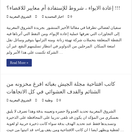
إعادة الايواء ، شروط للإستفادة أم معايير للاقصاء؟ !!!
0
اخبار المحمدية
الشروق المغربية
سفيان لفضالي تطرقنا في مقالنا الأخير المنشور بجريدة الشروق المغربية
إلى التجاوزات التي تعرفها عملية إعادة الإيواء، ومن النقط التي أثرناها فيه
النقطة المتعلقة بتحملات شركة تهيئة زناتة ومنه التزامها بتوفير وسائل نقل
امتعة السكان المرحلين من الدواوير في انتظار تسليمهم البقع، غير أن
الشركة تكتمت على هذا الأمر ولم …
Read More »
كاتب افتتاحية مجلة الجيش بغبائه افرغ مخزونه من
الشتائم والقدف العشوائي في كل الاتجاهات
0
وطنية
الشروق المغربية
الشروق المغربية تحديد العدو ولا حصره وتعيينه بدقة وهذا تصرف لا يليق
بعسكري من المؤكد ان يكون قد تلقى تدريبا على المحافظة على الذخيرة
وتسديدها فقط عند تحديد الهدف بدقة سواء كانت ذخيرة حربية او لغوية
لفظية ويظهر ايضا ا ان كاتب الافتتاحية ومن يقف وراءه قد اثبتوا من حيث …