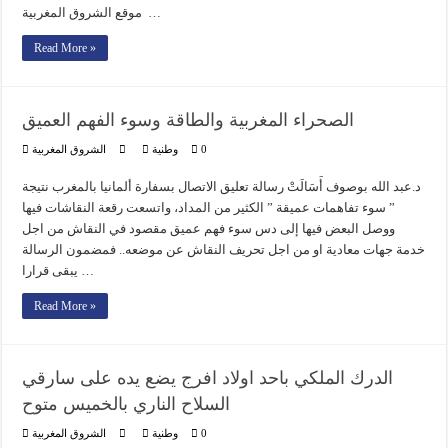
موقع الشروق المغربية …
Read More »
الصحراء المغربية والطاقة وسوء الفهم العميق
0
وطنية
الشروق المغربية
د.عبد الله بوصوف أَسَالَتْ رسالة تعليق الاتصال بسفارة ألمانيا بالمغرب نتيجة
” سوء تفاهمات عميقة ” الكثير من المداد، واتسعت رقعة النقاشات فيها
ووصل البعض فيها إلى دس سوء فهم عميق مقصود في النقاش من اجل
خدمة جهات معادية او من اجل تحريف النقاش عن موضعه.. فمضمون الرسالة
يبقى قرارا …
Read More »
الدرك الملكي باحد اولاد افرج يضع يده على سارقي
السلاح الناري بالخميس متوح
0
وطنية
الشروق المغربية