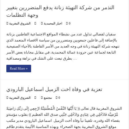
التذمر من شركة التهيئة زناتة يدفع المتضررين بتغيير
وجهة التظلمات
0
اخبار المحمدية
الشروق المغربية
سفيان لفضالي تداول عدد من نشطاء المواقع الاجتماعية القاطنين بزناتة
بالإضافة إلى فاعلين جمعويين ومتضررين من سياسة الاقصاء المتعمد الذي
تنهجه شركة التهيئة زناتة في وجه العديد من الأسر القاطنة بالأحياء الصفيحية
التابعة لجماعة عين حرودة عمالة المحمدية، في مقابل محاباة بعض الأسر
بطرق تبعث على الشك في نزاهة ومصداقية …
Read More »
تعزية في وفاة اخت الزميل اسماعيل البارودي
0
مجتمع
الشروق المغربية
الشروق المغربية قال تعالى (( يَا أَيَّتُهَا النَّفْسُ الْمُطْمَئِنَّةُ ارْجِعِي إِلَى رَبِّكِ رَاضِيَةً
مَّرْضِيَّة فَادْخُلِي فِي عِبَادِي وَادْخُلِي جَنَّتِي صدق الله العظيم )) بقلوب مؤمنةو
بقضاء الله وقدره، تلقينا نبأ وفاة أخت الزميل اسماعيل البارودي مدير مكتب
موقع الشروق المغربية بجهة الصحراء وبهذه المناسبة الأليمة يتقدم طاقم