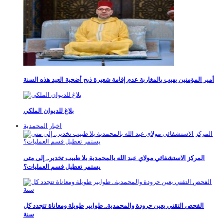
أمير المؤمنين يهيب بالمغاربة عدم إقامة شعيرة ذبح أضحية العيد هذه السنة
بلاغ للديوان الملكي
اخبار المحمدية
المركز الاستشفائي مولاي عبد الله بالمحمدية بلا طبيب تخدير.. إلى متى
يستمر تعطيل قسم العمليات؟
الفحص التقني بعين حرودة والمحمدية.. طوابير طويلة ومعاناة تتجدد كل
سنة