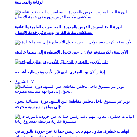
الرقابة والمحاسبة
الدورة الـ17 لمعرض الفرس بالجديدة.. المحاضرات العلمية والثقافية
تستكشف مكانة الفرس ودوره في خدمة الإنسان
«الأوديسة» لكريستوفر نولان… حين تتحول الأسطورة إلى سينما خالدة
إدغار ألان بو.. العبقري الذي غيّر الأدب وهو يطارد أشباحه
الشروق TV
توتر غير مسبوق داخل مجلس مقاطعة عين السبع.. دورة استثنائية تتحول
إلى مواجهة سياسية مفتوحة:
اتهامات خطيرة.. مقاول يتهم نائب رئيس جماعة عين حرودة بالتورط في
سمسرة عقارية مرتبطة بمشروع زناتة