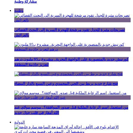
مشاركة وطنية
وطنية
تصريحات مثيرة للجدل تقود مرشحة للهجرة السرية إلى البحث القضائي
بالعرائش
كورنيش جديد بالمنصورية على الواجهة البحرية.. مشروع بـ95 مليون درهم
لتعزيز جاذبية المنطقة
فتح شارع جديد يربط بين الحي المحمدي وعين السبع بالدار البيضاء
من استعمل اسم الرعاية الملكية قبل صدور الموافقة؟.. موسم مولاي عبد
الله أمغار في قلب جدل جديد
الدولية