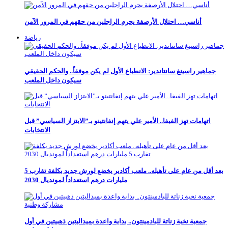
أناسي… احتلال الأرصفة يحرم الراجلين من حقهم في المرور الآمن
رياضة
جماهير راسينغ سانتاندير: الانطباع الأول لم يكن موفقاً.. والحكم الحقيقي
سيكون داخل الملعب
اتهامات تهز الفيفا.. الأمير علي يتهم إنفانتينو بـ”الابتزاز السياسي” قبل
الانتخابات
بعد أقل من عام على تأهيله.. ملعب أكادير يخضع لورش جديد بكلفة تقارب 5
مليارات درهم استعداداً لمونديال 2030
جمعية نخبة زناتة للبادمينتون.. بداية واعدة بميداليتين ذهبيتين في أول