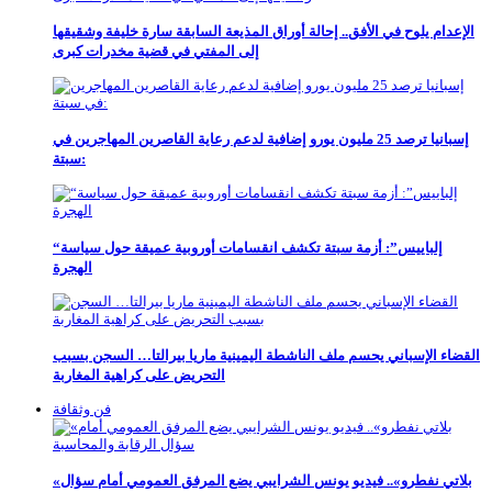
الإعدام يلوح في الأفق.. إحالة أوراق المذيعة السابقة سارة خليفة وشقيقها
إلى المفتي في قضية مخدرات كبرى
إسبانيا ترصد 25 مليون يورو إضافية لدعم رعاية القاصرين المهاجرين في
سبتة:
“إلباييس”: أزمة سبتة تكشف انقسامات أوروبية عميقة حول سياسة
الهجرة
القضاء الإسباني يحسم ملف الناشطة اليمينية ماريا بيرالتا… السجن بسبب
التحريض على كراهية المغاربة
فن وثقافة
«بلاتي نفطرو».. فيديو يونس الشرايبي يضع المرفق العمومي أمام سؤال