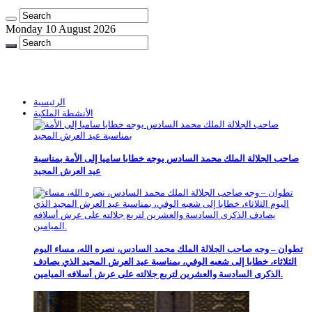
Monday 10 August 2026
الرئيسية
الأنشطة الملكية
صاحب الجلالة الملك محمد السادس يوجه خطابا ساميا إلى الأمة بمناسبة
عيد العرش المجيد
تطوان – وجه صاحب الجلالة الملك محمد السادس، نصره الله، مساء اليوم
الثلاثاء، خطابا إلى شعبه الوفي، بمناسبة عيد العرش المجيد الذي يصادف
الذكرى السادسة والعشرين لتربع جلالته على عرش أسلافه الميامين.