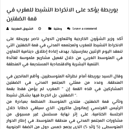
بوريطة يؤكد على الانخراط النشيط للمغرب في
قمة الضفتين
Leave a comment
وطنية
الشروق المغربية
أكد وزير الشؤون الخارجية والتعاون الدولي ناصر بوريطة على
الانخراط النشيط للمغرب ولمجتمعه المدني في قمة الضفتين التي
تنعقد اليوم الإثنين بمارسيليا، بهدف إعادة إطلاق دينامية التعاون
في المتوسط الغربي من خلال تفعيل مشاريع ملموسة لفائدة
التنمية البشرية والاقتصادية المستديمة في المنطقة.
وقال السيد بوريطة أمام نظرائه المتوسطيين، وأهم المانحين في
المنطقة، وعدد من ممثلي المجتمع المدني في الضفتين
المشاركين في هذه القمة إن ” المغرب لم يؤمن فقط بقمة
الضفتين، بل انخرط فيها بشكل نشيط “.
وتأتي قمة الضفتين، منتدى المتوسط، المنظمة بمبادرة من
الرئيس الفرنسي إيمانويل ماكرون، الذي سيلقي خطابا خلال
الجلسة الختامية، على إثر نهاية مسلسل غير مسبوق من
مشاورات المجتمع المدني في منطقة المتوسط، في إطار الحوار
المتوسطي (5 زائد 5) الذي يجمع خمس دول من الضفة الجنوبية