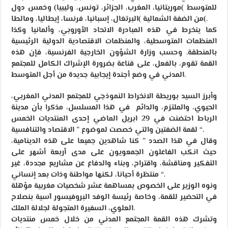
للمتوسط )موريتانيا، المغرب، الجزائر، تونس، وليبيا) وخمس دول
من الضفة الشمالية )البرتغال، إسبانيا، فرنسا، إيطاليا، ومالطا(.
كما ينخرط في هذه المبادرة الاتحاد الأوروبي، وألمانيا وكذا
المنظمات المتوسطية، والمنظمات الاقتصادية الدولية الرئيسية
بالمنطقة. وحسب وزارة الشؤون الخارجية الفرنسية، فإن هذه
القمة تقوم، بالفعل، على قناعة بضرورة الإشراك الكامل للمجتمع
المدني في وضع أجندة إيجابية جديدة من أجل المتوسط.
وأبرز السيد بوريطة الانخراط النموذجي للمجتمع المدني المغربي،
الحيوي، والملتزم، والدائم في هذا المسلسل، مذكرا بأن مدينة
الرباط احتضنت في 29 ابريل الماضي إحدى المنتديات الخمس
لقمة الضفتين والتي خصصت لموضوع ” الاقتصاد والتنافسية “.
وقال في هذا الصدد ” كنا شاهدين جميعا على هذه الدينامية،
حيث انكب الفاعلون الجمعويون على مدى أربعة أشهر على
التفكير ومناقشة، واقتراح، وبناء والدفاع عن مشاريع مجددة، غير
منتظرة أحيانا، لكنها مواطنة وذات بعد إنساني “.
ونوه الوزير على الخصوص بمساهمة عشر شخصيات مغربية مؤهلة
في التحضير للقمة، وخاصة رئيسة الوفد البروفيسور آسية بنصلاح
العلوي، السفيرة المتجولة لجلالة الملك.
وتشرك هذه القمة المجتمع المدني من خلال خمس منتديات