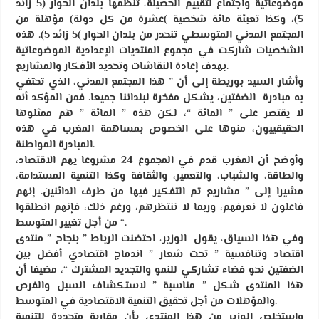
موضوعاتية واجتماع لتقييم الحصيلة، تنظمها بلدان الحوار (5 زائد
5)، وكذا تعبئة مائة شخصية )عشرة من كل دولة) مؤهلة من
المجتمع المدني المتوسطي تنحدر من بلدان الحوار )5 زائد 5). هذه
الشخصيات شاركت في مجموع المنتديات الإعدادية الموضوعاتية
بهدف إعادة النقاشات وتحديد الأفكار والمشاريع.
وأشار السيد بوريطة إلى أن ” هذا المجتمع المدني، الذي تحتفي
به مبادرة الضفتين، يشكل مفخرة لبلداننا جميعا. فمن المؤكد أنه
لا يقتصر على ” المائة “، لكن هذه ” المائة ” هم ممثلوها
الحقيقييون، منوها على الخصوص بمساهمة المغرب في هذه
المبادرة المواطنة.
وأوضح أن المغرب قدم في المجموع 24 مشروعا يهم الاقتصاد،
والطاقة، والشباب، والتعمير، والثقافة وكذا التنمية المستدامة،
مشيرا إلى ” مشاريع تم التفكير فيها من طرف الدائنين. إنهم
فاعلون لا نعرفهم، وربما لا ننتظرهم، ورغم ذلك، فإنهم انطلقوا
من أجل تغيير المتوسط “.
وفي هذا السياق، يقول الوزير، احتضنت الرباط ” بنجاح ” منتدى
اقتصاد وتنافسية ” تحت شعار ” اندماج اقتصادي أفضل بين
الضفتين نحو فضاء تشاركي للنمو والتجديد المشترك “، مضيفا أن
هذا المنتدى شكل ” مناسبة ” لاستكشاف السبل والفرص
والمؤهلات من أجل تحقيق التنمية الاقتصادية في المتوسط.
واستخلص الوزير من هذا المنتدى بأن مقاربة متجددة للتنمية