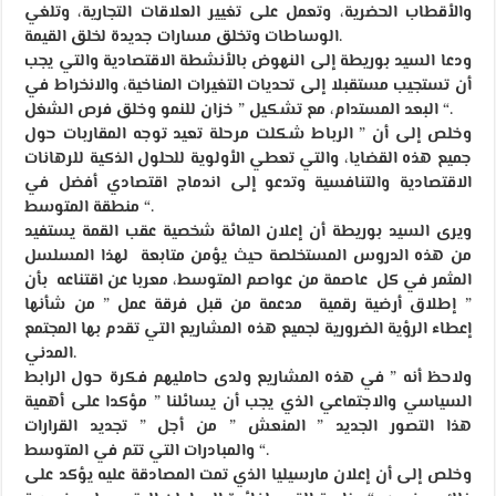
والأقطاب الحضرية، وتعمل على تغيير العلاقات التجارية، وتلغي
الوساطات وتخلق مسارات جديدة لخلق القيمة.
ودعا السيد بوريطة إلى النهوض بالأنشطة الاقتصادية والتي يجب
أن تستجيب مستقبلا إلى تحديات التغيرات المناخية، والانخراط في
البعد المستدام، مع تشكيل ” خزان للنمو وخلق فرص الشغل “.
وخلص إلى أن ” الرباط شكلت مرحلة تعيد توجه المقاربات حول
جميع هذه القضايا، والتي تعطي الأولوية للحلول الذكية للرهانات
الاقتصادية والتنافسية وتدعو إلى اندماج اقتصادي أفضل في
منطقة المتوسط “.
ويرى السيد بوريطة أن إعلان المائة شخصية عقب القمة يستفيد
من هذه الدروس المستخلصة حيث يؤمن متابعة لهذا المسلسل
المثمر في كل عاصمة من عواصم المتوسط، معربا عن اقتناعه بأن
” إطلاق أرضية رقمية مدعمة من قبل فرقة عمل ” من شأنها
إعطاء الرؤية الضرورية لجميع هذه المشاريع التي تقدم بها المجتمع
المدني.
ولاحظ أنه ” في هذه المشاريع ولدى حامليهم فكرة حول الرابط
السياسي والاجتماعي الذي يجب أن يسائلنا ” مؤكدا على أهمية
هذا التصور الجديد ” المنعش ” من أجل ” تجديد القرارات
والمبادرات التي تتم في المتوسط “.
وخلص إلى أن إعلان مارسيليا الذي تمت المصادقة عليه يؤكد على