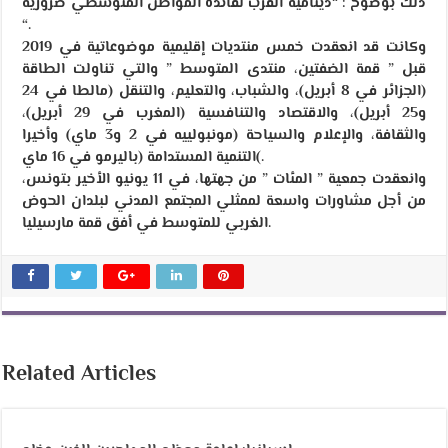
ذلك بوضوح : “دينامية القرب لفائدة المواطن المتوسطي ضرورية
“.
وكانت قد انعقدت خمس منتديات إقليمية موضوعاتية في 2019
قبل ” قمة الضفتين، منتدى المتوسط ” والتي تناولت الطاقة
(الجزائر في 8 أبريل)، والشباب، والتعليم، والتنقل (مالطا في 24
و25 أبريل)، والاقتصاد والتنافسية (المغرب في 29 أبريل)،
والثقافة، والإعلام والسياحة (مونبولييه في 2 و3 ماي) وأخيرا
التنمية المستدامة (باليرمو في 16 ماي(.
وانعقدت جمعية ” المئات ” من جهتها، في 11 يونيو الأخير بتونس،
من أجل مشاورات واسعة لممثلي المجتمع المدني لبلدان الحوض
الغربي للمتوسط في أفق قمة مارسيليا.
Related Articles