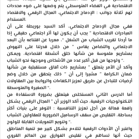
الاقتصادية في الفضاء المتوسطي يتم وضعها على ضوء محددات
تهم ثلاثة جوانب : الإدماج الاجتماعي، المجال الرقمي والاقتصاد
المستدام.
ففي مجال الإدماج الاجتماعي، أكد السيد بوريطة على أن
المبادرات الاقتصادية ” يجب أن يكون لها أثر اجتماعي حقيقي إذا
ما أردنا تقريب الشباب من الشغل “، معربا عن اقتناعه بأن البعد
الاجتماعي والتضامن يقاس ” من خلال قدرتنا على النهوض
بمشاريع ملموسة من شأنها خلق أنشطة اقتصادية، ويمكن
ولوجها من قبل أكبر عدد من الأشخاص وموجهة نحو الشباب “.
وأكد أن الأمر يتعلق ” بمشاريع ذات آفاق مستقبلية من شأنها
ضمان الكرامة ” مشيرا إلى أن ” ذلك يتحقق من خلال وضع
أرضيات للتبادل عن طريق تعزيز الكفاءات والروابط بين المقاولات
الصغيرة والمتوسطة “.
أما الدرس الثاني المستخلص فيتعلق بضرورة الاستفادة من
التكنولوجيات الرقمية، حيث أكد الوزير أن ” المجال الرقمي يشكل
رافعة فعالة من أجل تعزيز التنافسية : التوفر على بنيات أكثر
بساطة، التقليص من سقف الرساميل الضرورية للمقاولين الشباب
وتنويع التمويلات القابلة للولوج “.
واعتبر أن الأدوات الرقمية تتلاءم بشكل كبير مع تنمية المناطق
حيث أنها تساهم في تقليص الفوارق بين العالم القروي