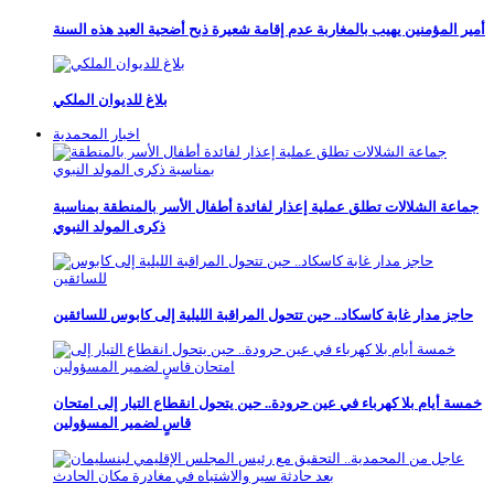
أمير المؤمنين يهيب بالمغاربة عدم إقامة شعيرة ذبح أضحية العيد هذه السنة
بلاغ للديوان الملكي
اخبار المحمدية
جماعة الشلالات تطلق عملية إعذار لفائدة أطفال الأسر بالمنطقة بمناسبة
ذكرى المولد النبوي
حاجز مدار غابة كاسكاد.. حين تتحول المراقبة الليلية إلى كابوس للسائقين
خمسة أيام بلا كهرباء في عين حرودة.. حين يتحول انقطاع التيار إلى امتحان
قاسٍ لضمير المسؤولين