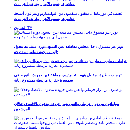
غضب في موريتانيا… منقبون ينتقمون من البوليساريو وينتزعون أسلحة
عناصرها بسبب الابتزاز وفرض الغرامات
الشروق TV
توتر غير مسبوق داخل مجلس مقاطعة عين السبع.. دورة استثنائية تتحول
إلى مواجهة سياسية مفتوحة:
اتهامات خطيرة.. مقاول يتهم نائب رئيس جماعة عين حرودة بالتورط في
سمسرة عقارية مرتبطة بمشروع زناتة
مواطنون من دوار حربيلي والعين بعين حرودة ينددون بالاقصاء وخذلان
المرشحين