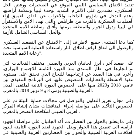
تنفيذ الاتفاق السياسي الليبي الموقع في الصخيرات ورفض الحل
العسكري، مشددين على الالتزام الشديد بوحدة ليبيا وسلامة اراضيها
وعدم التدخل في شؤونها الداخلية والاعراب عن القلق العميق إزاء
العمليات العسكرية بالقرب من طرابلس والتي تهدد الامن والاستقرار
في ليبيا ودول الجوار والمنطقة برمتها وآفاق وساطة الامم المتحدة
والحل السياسي الشامل للأزمة.
كما دعا المنتدى جميع الاطراف إلى “الامتناع عن التصعيد العسكري
والوصول الى اتفاق لوقف اطلاق النار واستعادة العملية السياسية تحت
رعاية الامم المتحدة”.
على صعيد آخر ، أبرز الجانبان العربي والصيني مختلف الفعاليات التي
تم انجازها في اطار المنتدى منذ الدورة الثامنة للاجتماع الوزاري،
وأعربا في هذا الصدد عن ارتياحهما للنجاح الذي تحقق على مستوى
تنفيذ الانشطة والفعاليات المنصوص عليها في البرنامج التنفيذي بين
عامي 2018 و2020 منها على الخصوص الدورة الثانية لملتقى المدن
العربية والصينية يومي 8 و 9 نونبر 2018 بالمغرب.
وفي مجال تعزيز التعاون والتواصل في مجالات حماية البيئة تم على
الخصوص التأكيد على مواصلة إجراء المناقشات بشأن إنشاء المركز
العربي الصيني لمكافحة التصحر بالمغرب.
وفي ما يتعلق بالحوار بين الحضارات، أكد الجانبان على مواصلة الجهود
الرامية الى تعميق هذا الحوار وبذل الجهود لعقد الدورة الثامنة لندوة
العلاقات العربية الصينية والحوار بين الحضارتين العربية والصينية في