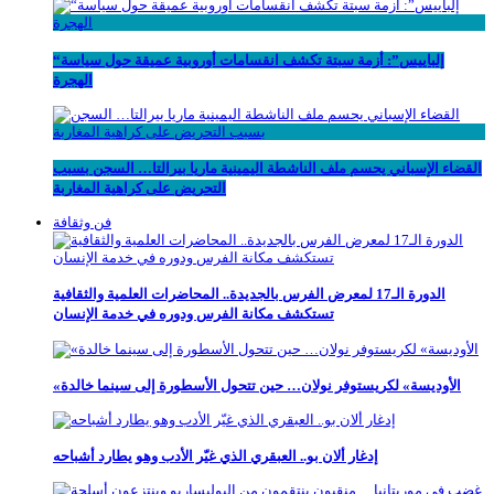
“إلباييس”: أزمة سبتة تكشف انقسامات أوروبية عميقة حول سياسة
الهجرة
القضاء الإسباني يحسم ملف الناشطة اليمينية ماريا بيرالتا… السجن بسبب
التحريض على كراهية المغاربة
فن وثقافة
الدورة الـ17 لمعرض الفرس بالجديدة.. المحاضرات العلمية والثقافية
تستكشف مكانة الفرس ودوره في خدمة الإنسان
«الأوديسة» لكريستوفر نولان… حين تتحول الأسطورة إلى سينما خالدة
إدغار ألان بو.. العبقري الذي غيّر الأدب وهو يطارد أشباحه