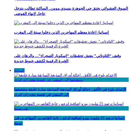
السوق العشوائي يخنق حي الجوهرة بسيدي مومن.. الساكنة تطالب بتدخل
عاجل لإنهاء الفوضى
إسبانيا: إعادة معظم المهاجرين الذين دخلوا سبتة إلى المغرب
وقيف “التاوناتي” ينعش تحقيقات “إسكوبار الصحراء”… والرهان على
الخبرة الرقمية لكشف خيوط جديدة
الدولية
الإعدام يلوح في الأفق.. إحالة أوراق المذيعة السابقة سارة خليفة وشقيقها
إلى المفتي في قضية مخدرات كبرى
إسبانيا ترصد 25 مليون يورو إضافية لدعم رعاية القاصرين المهاجرين في
سبتة: