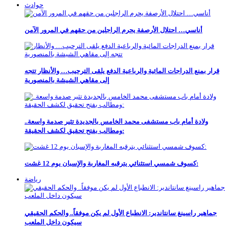
حوادث
أناسي… احتلال الأرصفة يحرم الراجلين من حقهم في المرور الآمن
قرار بمنع الدراجات المائية والرباعية الدفع يلقى الترحيب… والأنظار تتجه
إلى مقاهي الشيشة بالمنصورية
ولادة أمام باب مستشفى محمد الخامس بالجديدة تثير صدمة واسعة..
ومطالب بفتح تحقيق لكشف الحقيقة:
كسوف شمسي استثنائي يترقبه المغاربة والإسبان يوم 12 غشت:
رياضة
جماهير راسينغ سانتاندير: الانطباع الأول لم يكن موفقاً.. والحكم الحقيقي
سيكون داخل الملعب