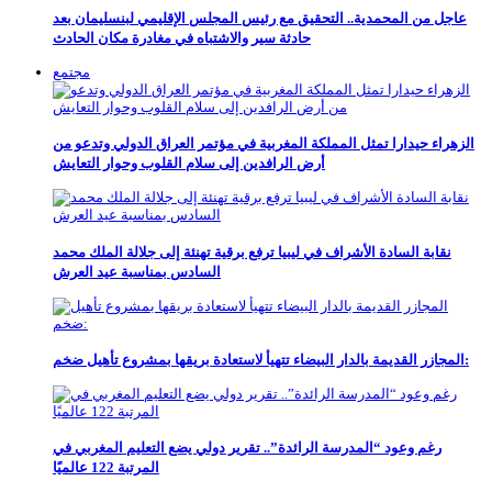
عاجل من المحمدية.. التحقيق مع رئيس المجلس الإقليمي لبنسليمان بعد
حادثة سير والاشتباه في مغادرة مكان الحادث
مجتمع
الزهراء حيدارا تمثل المملكة المغربية في مؤتمر العراق الدولي وتدعو من
أرض الرافدين إلى سلام القلوب وحوار التعايش
نقابة السادة الأشراف في ليبيا ترفع برقية تهنئة إلى جلالة الملك محمد
السادس بمناسبة عيد العرش
المجازر القديمة بالدار البيضاء تتهيأ لاستعادة بريقها بمشروع تأهيل ضخم:
رغم وعود “المدرسة الرائدة”.. تقرير دولي يضع التعليم المغربي في
المرتبة 122 عالميًا