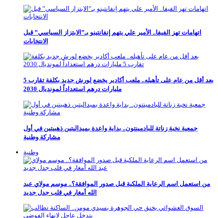
اتهامات تهز الفيفا.. الأمير علي يتهم إنفانتينو بـ”الابتزاز السياسي” قبل
الانتخابات
بعد أقل من عام على تأهيله.. ملعب أكادير يخضع لورش جديد بكلفة تقارب 5
مليارات درهم استعداداً لمونديال 2030
جمعية نخبة زناتة للبادمينتون.. بداية واعدة بميداليتين ذهبيتين في أول
مشاركة وطنية
وطنية
من استعمل اسم الرعاية الملكية قبل صدور الموافقة؟.. موسم مولاي عبد
الله أمغار في قلب جدل جديد