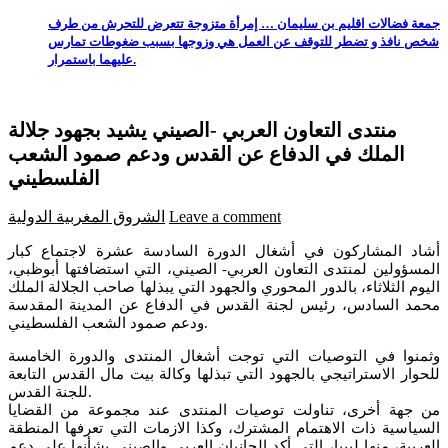
جمعة فضالات اقليم بن سليمان … إمرأة متزوجة تتعرض للتحرش من طرف
شخص نافذ و تضطر للتوقف عن العمل هي وزوجها بسبب ضغوطات تمارس
عليهما باستمرار.
منتدى التعاون العربي -الصيني يشيد بجهود جلالة
الملك في الدفاع عن القدس ودعم صمود الشعب
الفلسطيني
Leave a comment
الشروق المغربية
الدولية
أشاد المشاركون في أشغال الدورة السادسة عشرة لاجتماع كبار
المسؤولين لمنتدى التعاون العربي- الصيني، التي استضافتها أبوظبي،
اليوم الثلاثاء، بالدور المحوري والجهود التي يبذلها صاحب الجلالة الملك
محمد السادس، رئيس لجنة القدس في الدفاع عن المدينة المقدسة
ودعم صمود الشعب الفلسطيني.
وثمنوا في التوصيات التي توجت أشغال المنتدى والدورة الخامسة
للحوار الاستراتيجي بالجهود التي تبذلها وكالة بيت مال القدس التابعة
للجنة القدس.
من جهة أخرى، تناولت توصيات المنتدى عند مجموعة من القضايا
السياسية ذات الاهتمام المشترك، وكذا الازمات التي تعرفها المنطقة
العربية، منها ليبيا، التي أكد الجانبان العربي والصيني بشأنها على دعم