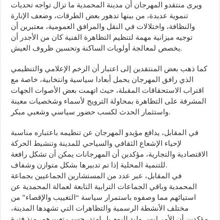
ويرى منتقدو المهرجان أن مدينة المحمدية ما تزال تواجه تحديات
تنموية عديدة، من بينها تدهور بعض الطرقات، وضعف الإنارة
والنظافة، واختلالات في النقل والمرافق العمومية، معتبرين أن
توجيه ميزانية مهمة لتنظيم التظاهرة الفنية كان من الأجدر أن
يخصص لمعالجة أولويات الساكنة وتحسين ظروف العيش.
كما ذهب بعض المنتقدين إلى اعتبار أن الزخم الإعلامي والتنظيمي
الذي رافق المهرجان يحمل أبعادا سياسية وانتخابية، خاصة مع
اقتراب الاستحقاقات المقبلة، حيث اتهمت بعض الأصوات الجهات
المشرفة على التظاهرة بمحاولة الترويج لأسماء وشخصيات معينة
واستثمار الحدث لكسب حضور سياسي وشعبي مبكر.
في المقابل، يدافع مؤيدو المهرجان عن تنظيمه باعتباره مناسبة
لإحياء الإشعاع الثقافي والسياحي للمدينة وتنشيط الحركة
الاقتصادية والتجارية، مؤكدين أن المهرجانات يمكن أن تشكل رافعة
للتنمية المحلية إذا تم تدبيرها بشكل متوازن وشفاف.
في المقابل، عبر عدد من المستشارين الجماعيين بجماعة
المحمدية وباقي الجماعات الترابية التابعة لعمالة المحمدية عن
استيائهم مما وصفوه باستمرار سياسة “التغييب والإقصاء” من
مختلف الأنشطة الرسمية والتظاهرات التي تشهدها المدينة،
مؤكدين أن الأمر ليس وليد اليوم بل امتد، حسب تعبيرهم، منذ فترة