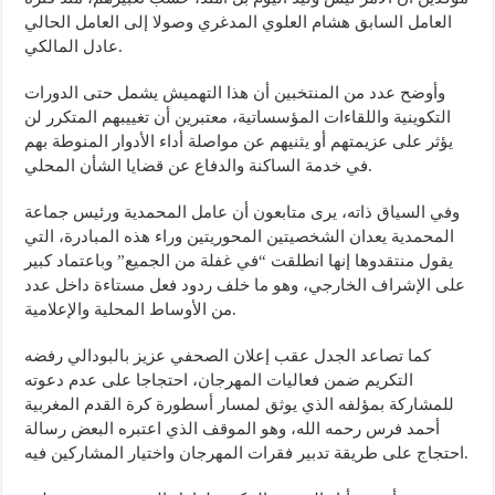
العامل السابق هشام العلوي المدغري وصولا إلى العامل الحالي
عادل المالكي.
وأوضح عدد من المنتخبين أن هذا التهميش يشمل حتى الدورات
التكوينية واللقاءات المؤسساتية، معتبرين أن تغييبهم المتكرر لن
يؤثر على عزيمتهم أو يثنيهم عن مواصلة أداء الأدوار المنوطة بهم
في خدمة الساكنة والدفاع عن قضايا الشأن المحلي.
وفي السياق ذاته، يرى متابعون أن عامل المحمدية ورئيس جماعة
المحمدية يعدان الشخصيتين المحوريتين وراء هذه المبادرة، التي
يقول منتقدوها إنها انطلقت “في غفلة من الجميع” وباعتماد كبير
على الإشراف الخارجي، وهو ما خلف ردود فعل مستاءة داخل عدد
من الأوساط المحلية والإعلامية.
كما تصاعد الجدل عقب إعلان الصحفي عزيز بالبودالي رفضه
التكريم ضمن فعاليات المهرجان، احتجاجا على عدم دعوته
للمشاركة بمؤلفه الذي يوثق لمسار أسطورة كرة القدم المغربية
أحمد فرس رحمه الله، وهو الموقف الذي اعتبره البعض رسالة
احتجاج على طريقة تدبير فقرات المهرجان واختيار المشاركين فيه.