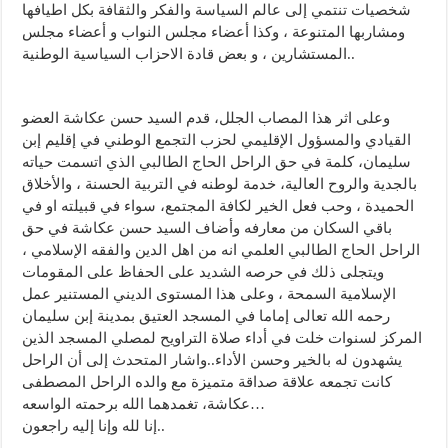
شخصيات تنتمي إلى عالم السياسة والفكر والثقافة بكل اطيافها
ومشاربها المتنوعة ، وكذا أعضاء مجلس النواب و أعضاء مجلس
المستشارين ، و بعض قادة الاحزاب السياسية الوطنية..
وعلى اثر هذا المصاب الجلل، قدم السيد حسن عكاشة العضو
القيادي والمسؤول الإقليمي لحزب التجمع الوطني في إقليم إبن
سليمان، كلمة في حق الراحل الحاج الطالبي الذي اتسمت حياته
بالجدية والروح العالية، خدمة لوطنه في التربية الحسنة ، والأخلاق
الحميدة ، وحب فعل الخير لكافة المجتمع، سواء في قبيلته او في
باقي السكان من معارفه وأضاف السيد حسن عكاشة في حق
الراحل الحاج الطالبي العلمي انه من اهل الدين والفقه الإسلامي ،
ويتجلى ذلك في حرصه الشديد على الحفاظ على المقومات
الإسلامية السمحة ، وعلى هذا المستوى الديني المستنير عمل
رحمه الله تعالى إماما في المسجد العتيق بمدينة إبن سليمان
المركز لسنوات خلت في أداء صلاة التراويح لمصلي المسجد الذين
يشهدون له بالخير وحسن الأداء..واشار المتحدث إلى أن الراحل
كانت تجمعه علاقة صداقة متميزة مع والده الراحل المصطفى
عكاشة، تغمدهما الله برحمته الواسعه…
إنا لله وإنا إليه راجعون..