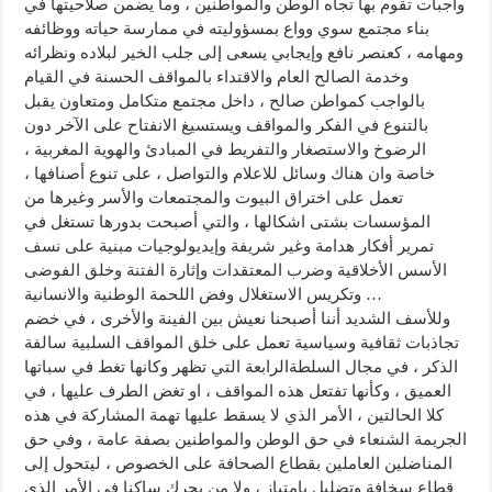
واجبات تقوم بها تجاه الوطن والمواطنين ، وما يضمن صلاحيتها في
بناء مجتمع سوي وواع بمسؤوليته في ممارسة حياته ووظائفه
ومهامه ، كعنصر نافع وإيجابي يسعى إلى جلب الخير لبلاده ونظرائه
وخدمة الصالح العام والاقتداء بالمواقف الحسنة في القيام
بالواجب كمواطن صالح ، داخل مجتمع متكامل ومتعاون يقبل
بالتنوع في الفكر والمواقف ويستسيغ الانفتاح على الآخر دون
الرضوخ والاستصغار والتفريط في المبادئ والهوية المغربية ،
خاصة وان هناك وسائل للاعلام والتواصل ، على تنوع أصنافها ،
تعمل على اختراق البيوت والمجتمعات والأسر وغيرها من
المؤسسات بشتى اشكالها ، والتي أصبحت بدورها تستغل في
تمرير أفكار هدامة وغير شريفة وإيديولوجيات مبنية على نسف
الأسس الأخلاقية وضرب المعتقدات وإثارة الفتنة وخلق الفوضى
وتكريس الاستغلال وفض اللحمة الوطنية والانسانية …
وللأسف الشديد أننا أصبحنا نعيش بين الفينة والأخرى ، في خضم
تجاذبات ثقافية وسياسية تعمل على خلق المواقف السلبية سالفة
الذكر ، في مجال السلطةالرابعة التي تظهر وكانها تغط في سباتها
العميق ، وكأنها تفتعل هذه المواقف ، او تغض الطرف عليها ، في
كلا الحالتين ، الأمر الذي لا يسقط عليها تهمة المشاركة في هذه
الجريمة الشنعاء في حق الوطن والمواطنين بصفة عامة ، وفي حق
المناضلين العاملين بقطاع الصحافة على الخصوص ، ليتحول إلى
قطاع سخافة وتضليل بامتياز ، ولا من يحرك ساكنا في الأمر الذي