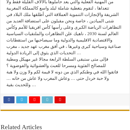
من المهنية الفعلية والتي يعد حاملوها بالآلاف القليلة فقط ولا
تتعداها ، لتقوم بتغطية شاملة لبلد واسع كالمملكة المغربية
الشريفة والإنجازات التنموية العملاقة التي أطلقها ملك البلاد في
شتى الميادين ، خاصة ونحن مقبلون على استضافة العديد من
التظاهرات الرياضة الكبرى وعلى رأسها كأس افريقيا للأمم وكأس
العالم لسنة 2030 ، ناهيك علن التظاهرات والملتقيات السياسية
والاقتصادية الاقليمية والدولية وما سيصاحبها من استقطابات
صناعية وسياحية كبرى وغيرها ، في أفق مغرب عهد جديد ، مغرب
التحديات الذي يثوق إلى الريادة الدولية …
فإلى متى ستبقى السلطة الرابعة مجالا غير مهيكل ومطية
للمصالح الفئوية ومسرحا للعبث والعشوائية والفوضوية ؟
فاتقوا الله في وطنكم الذي من دونه لا قيمة لكم ولا وزن ولا هبة
ولا حبة خردل حتى … وعاش المغرب ولا عاش من خانه …
وللحديث بقية …
Related Articles