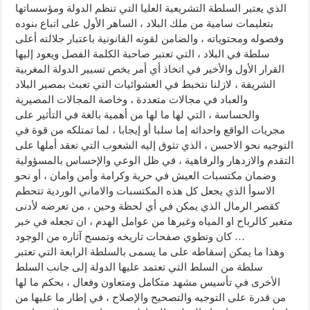
الذي يعتبر السلطة التشريعية العليا التي تنظم الدولة ومؤسساتها
بتعليمات سامية من ملك البلاد ، الساهر الأول على اتباع بنوده
وفصوله ومحتوياته ، والضامن لقوته القانونية باعتبار جلالته أعلى
سلطة في البلاد ، التي تعتبر صاحبة الكلمة الفصل ويعود إليها
القرار الأول والأخير في اتخاذ أي أمر يخص تسيير الدولة المغربية
الشريفة ، لازلنا نتخبط في العشوائيات التي تعبث بمصير البلاد
والعباد في مجالات متعددة ، وخاصة المجالات المصيرية
والحساسة ، التي لها ما لها من أهمية بالغة في التأثير على
مجريات الواقع واحداثه إما سلبا أو إيجابا ، لما تمتلكه من قوة في
التوجيه نحو الاحسن ، الذي تثوق إليه الشعوب التي تعقد أملها على
التقدم والازدهار والرفاهية ، في ظل الوعي والإحساس بالمسؤولية
وضمان مكتسبات العيش في حرية وكرامة وأمن وامان ، أو نحو
الاسوأ الذي يجعل كل هذه المكتسبات والاماني الوردية تتحطم
كقصر الرمال الذي يمكن في أي لحظة وحين ، من تعرضه لأدنى
متغير كالرياح او المياه وغيرها من عوامل الهدم ، ان تجعله في خبر
كان وتطوي صفحات تاريخه وتمسح آثاره من الوجود …
وهذا ما يمكن إسقاطه على ما يسمى بالسلطة الرابعة التي تعتبر
سلطة من السلط التي تعتمد عليها الدولة إلى جانب السلط
الأخرى في تأسيس مشهد متكامل ومتعاون وفعال ، بحكم ما لها
من قدرة على التوجيه والتصحيح والإصلاح ، في إطار ما عليها من