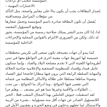
المؤسسة لتجنب أي نزاعات.
– الاعتبارات المهنية:
إصدار البطاقات يجب أن يكون بناءً على معايير واضحة، مثل التأكد
من مؤهلات المراسل ومصداقيته.
يُفضل أن تكون البطاقة صادرة باسم المؤسسة وتحمل شعارها
وتوقيع المسؤول المعتمد
لذا، إذا كان مدير النشر يمتلك صلاحية رسمية من المؤسسة، يجوز
له ذلك، ولكن من الضروري الالتزام بالقوانين المحلية والإجراءات
الداخلية للمؤسسة
كما يبدو أن جهات معينةقد تكون تسعى إلى تكريس مخططات
خسيسة لها لتوريط جهات معينة اخرى في التواطؤ معها في تبني
أطروحاتها اللعينة التي لا تخدم مصلحة البلاد والعباد ، وإنما ستكون
عامل فساد وإفساد للمنظومة الصحفية والإعلامية صاحبة الجلالة
والمهابة السلطة الرابعة التي يرون فيها منظارا فاضحا لبؤر الفساد
وضوءا ساطعا مسلطا على ظلاله والأماكن المظلمة من عتماته
التي تقضى فيها الحوائج ، وما ادراك ما الحوائج ، من تحت
الطاولات والأقبية وغيرها مما هو غير مصنف … وهلم جرا …
لقد استقبلت جيوش العاملين بهذا المجال المتعب فعلا ، الخبر
اللامسؤول الصادر عن جهات أقل منه مسؤولية ، بشيء من الريبة
والاستنكار لما جعلهم يدخلون في وضع الحيرة و يفقدون الأمل في