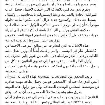
يعتبر مصيريا وحساسا ويمكن ان يؤدي إلى ضرر بالسلطة الرابعة
ويقوم بدور معاكس للاهدافة التي خلقت لأجلها ، فيظل غياب
المراقبة الجادة والصارمة وربط المسؤولية بالمحاسبة … وكمثال
بسيط على ذلك ، وكمنتوج جديد لازال ” في ميكتو ” ما تم تداوله
مؤخراً بشأن إصدار مولاي الحسن الداكي، الوكيل العام للملك لدى
محكمة النقض ورئيس النيابة العامة، لمذكرة تدعو إلى إجراء
تحريات دقيقة حول أشخاص يزعمون انتماءهم لمهنة الصحافة دون
توفرهم على الشروط القانونية اللازمة.
هذه الإشاعات التي انتشرت عبر مواقع التواصل الاجتماعي
كانتشار النار في الهشيم ، والتي زعمت أيضاً أن وزير العدل، عبد
اللطيف وهبي، أصدر مراسلة في الثاني من شهر يناير الجاري إلى
الوكيل العام للملك، يدعوه فيها إلى تطبيق القانون ضد كل من
ينتحل صفة الصحافة دون امتلاكه بطاقة مهنية صادرة عن المجلس
الوطني للصحافة.
و بعد التحقق من التصريحات المنسوبة لهذه الإشاعة، تبين أن
النص الذي جاء فيه أن “الصحفي هو من يحمل بطاقة مهنية صادرة
عن مؤسسة المجلس الوطني للصحافة، وكل من يزاول هذه المهنة
بطرق مشبوهة يعد منتحلاً للصفة ويجب أن يُعاقب وفق
القانون”ليس بجديد ، وإنما يعود في الواقع إلى تصريح سابق أدلى
به سنة 2022 عبد الله البقالي رئيس النقابة الوطنية للصحافة