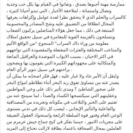
ممارسة مهنة أحبوها بصدق ، وتفانوا في القيام بها بكل حب وجدية
ونضال واستماتة ، لملاحقة الأخبار ، التي تبدو أحيانا كثيرة ،
كالسراب والحلم الذي لا يتحقق نظرا لعدة عوامل وإكراهات يعرفها
المجال انطلاقا من التضييق عليه وشح المصادر والمحسوبية
المتبعة في ذلك ، مما جعل هؤلاء المناضلين يركبون الصعاب
ويتسلحون بالعزيمة القوية للمغامرة في سبيل تحقيق امتلاك
معلومة من وراء ذاك السراب” المنجوج “من الواقع الأليم
والمتاعب المختلقة والعثرات المفتعلة والمقصودة التي تواجههم
في اكثر الاحيان ، بسبب الابواب الموصدة والعراقيل المانعة
والمتكالبة على مجهوداتهم الكبيرة التي يقومون بها ويضحون
براحتهم في سبيل تنوير الرأي العام .
ولنقل أن الأمر جاد ولا غبار عليه ، فهل فكر اصحابه ما يمكن أن
يصدر عنه من مساوئ تفوق زبد البحر أثناء تطلاطم امواج البحر
على صخور الشاطئ ؟ ومدى تأثير ذلك على وعي المواطنين
وعقليتهم التي سيكتسحها الكساد والصدأ ، لما سينتج عنه من
تعتيم على الخبر والتلاعب في مكوناته وتجريده من المصداقية
والفاعلية والتأثير الإيجابي ، ليصب كل ذلك في تدني مستوى
الوعي العام وفتور قوة السلطة الرابعة واستحواذ العقول الضيقة
على مجريات الامور ، حينما نفكر في كبح جماح جيش عرمرم من
العاملين بمجال الصحافة باعتماد بطاقة لازالت تحتاج إلى المزيد