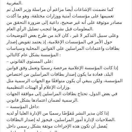
المغربية.
كما تضمنت الإشاعات أيضا مزاعم أن مراسلة وزير العدل تم
تعميمها على مؤسسات أمنية ووزارات مختلفة، وهو ما أكدت
مصادر موثوقة على أنه غير صحيح، داعية إلى ضرورة التحقق من
المعلومات قبل نشرها لتجنب تضليل الرأي العام.
وعلى سبيل التذكير لا غير ، كان لابد من طرح بعض التوضيحات
حول الأمر في المؤسسات الإعلامية، إذ يعتمد تفويض إصدار
بطاقات واعتمادات المراسلين على القوانين المحلية وسياسات
المؤسسة بشكل عام كالتالي :
– على المستوى القانوني:
إذا كانت المؤسسة الإعلامية مرخصة رسميًا وتعمل وفق قوانين
البلد، فعادة ما يكون إصدار بطاقات المراسلين من اختصاص
المؤسسة، ولكن ينبغي أن يكون متوافقًا مع الجهات الرسمية مثل
وزارات الإعلام أو الهيئات التنظيمية.
في بعض الدول، تحتاج بطاقات المراسلين إلى موافقة الجهات
الرسمية لضمان اعتمادها بشكل قانوني.
– داخل المؤسسة:
إذا كان مدير النشر مُفوَّضًا رسميًا من الإدارة العليا أو لديه
الصلاحيات لإدارة أمور المراسلين، فيجوز له إصدار البطاقات.
يُفضل أن تكون هذه الإجراءات موثقة بشكل رسمي داخل