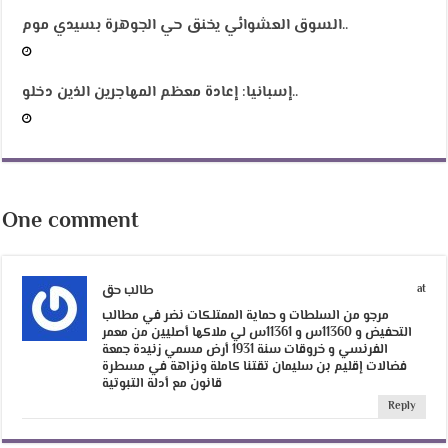
السوق العشوائي يخنق حي الجوهرة بسيدي موم..
إسبانيا: إعادة معظم المهاجرين الذين دخلو..
One comment
at
طالب حق
مرجو من السلطات و حماية الممتلكات نضر في مطالب
التحفيض و 11360س و 11361س لي ملاكها أصليين من معمر
الفرنسي و خروقات سنة 1931 أرض مسمي زنيدة جمعة
فضالات إقليم بن سليمان تقتنا كاملة ونزاهة في مسطرة
قانون مع أدلة التبوتية
Reply