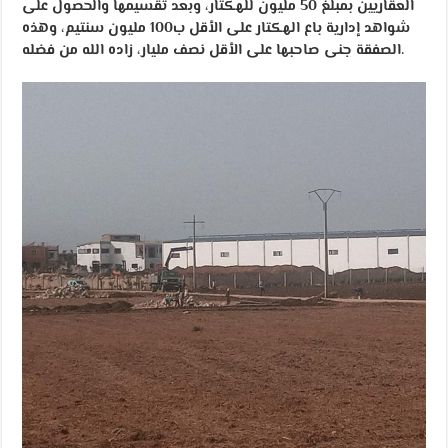
العقاريين بمبلغ 50 مليون للهكتار، وبعد تقسيمها والحصول على
شواهد إدارية باع الهكتار على الأقل ب100 مليون سنتيم، وهذه
الصفقة جنى صاحبها على الأقل نصف مليار، زاده الله من فضله.