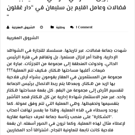
فضالات وعامل اقليم بن سليمان في “دار غفلون
“
1 Comment
وطنية
الشروق المغربية
الشروق المغربية
شهدت جماعة فضالات، عبر تاريخها، مسلسلا للتجارة في الشواهد
الإدارية، وهذا أمر لازال مستمرا، بل وتفاقم في فترة الرئيس
الحالي، وتحولت المنطقة إلى مجموعة من التجزئات، عبارة عن
ضيعات، أغلبها مساحتها هكتار، فكيف تتم العملية؟؟؟
مجموعة من المستثمرين في العقار يقومون بشراء أرض فلاحية
بها ازيد من هكتار، وبعدها يتم ربط الاتصال برئيس الجماعة
لتقسيم الأرض إلى مجموعة من البقع، كل بقعة مساحتها هكتار
واحد، عبر منح الاستثمار شهادة إدارية عن كل هكتار قصد التأشير
بتقسيمها وتحفيظها، وهي العملية التي تتم وفق عمولة، كما
يوجد وسطاء في هذه العملية، وهذا ما يفسر تهافت أصحاب
“الشكارة” على منصب رئاسة جماعة تعرف دينامية عقارية.
لإعطاء مثال لهذه العملية، وكما ترون في الصور أسفله، ان بقعة
فلاحية كانت تابعة لتعاونية النجاح، اشتراها أحد المضارببن