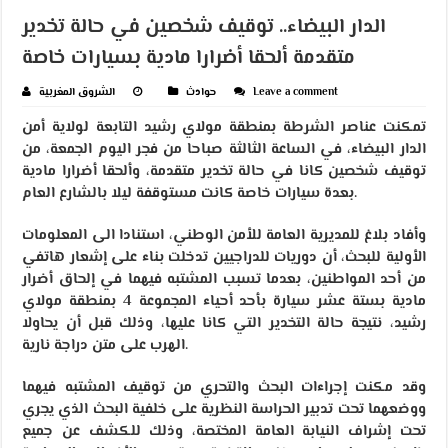
الدار البيضاء.. توقيف شخصين في حالة تخدير
متقدمة ألحقا أضرارا مادية بسيارات خاصة
Leave a comment
حوادث
الشروق المغربية
تمكنت عناصر الشرطة بمنطقة مولاي رشيد التابعة لولاية أمن
الدار البيضاء، في الساعة الثالثة صباحا من فجر اليوم الجمعة، من
توقيف شخصين كانا في حالة تخدير متقدمة، وألحقا أضرارا مادية
بعدة سيارات خاصة كانت مستوقفة ليلا بالشارع العام.
وأفاد بلاغ للمديرية العامة للأمن الوطني، استنادا الى المعلومات
الأولية للبحث، أن دوريات للدراجيين تدخلت بناء على إشعار هاتفي
من أحد المواطنين، بعدما تسبب المشتبه فيهما في إلحاق أضرار
مادية بستة عشر سيارة بأحد أحياء المجموعة 4 بمنطقة مولاي
رشيد، نتيجة حالة التخدير التي كانا عليها، وذلك قبل أن يحاولا
الهرب على متن دراجة نارية.
وقد مكنت إجراءات البحث والتحري من توقيف المشتبه فيهما
ووضعهما تحت تدبير الحراسة النظرية على خلفية البحث الذي يجري
تحت إشراف النيابة العامة المختصة، وذلك للكشف عن جميع