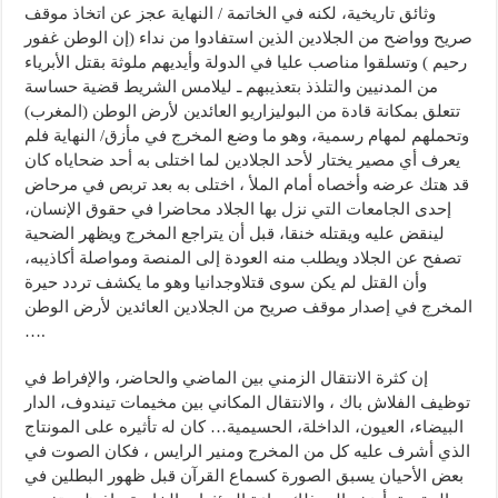
وثائق تاريخية، لكنه في الخاتمة / النهاية عجز عن اتخاذ موقف
صريح وواضح من الجلادين الذين استفادوا من نداء (إن الوطن غفور
رحيم ) وتسلقوا مناصب عليا في الدولة وأيديهم ملوثة بقتل الأبرياء
من المدنيين والتلذذ بتعذيبهم ـ ليلامس الشريط قضية حساسة
تتعلق بمكانة قادة من البوليزاريو العائدين لأرض الوطن (المغرب)
وتحملهم لمهام رسمية، وهو ما وضع المخرج في مأزق/ النهاية فلم
يعرف أي مصير يختار لأحد الجلادين لما اختلى به أحد ضحاياه كان
قد هتك عرضه وأخصاه أمام الملأ ، اختلى به بعد تربص في مرحاض
إحدى الجامعات التي نزل بها الجلاد محاضرا في حقوق الإنسان،
لينقض عليه ويقتله خنقا، قبل أن يتراجع المخرج ويظهر الضحية
تصفح عن الجلاد ويطلب منه العودة إلى المنصة ومواصلة أكاذيبه،
وأن القتل لم يكن سوى قتلاوجدانيا وهو ما يكشف تردد حيرة
المخرج في إصدار موقف صريح من الجلادين العائدين لأرض الوطن
….
إن كثرة الانتقال الزمني بين الماضي والحاضر، والإفراط في
توظيف الفلاش باك ، والانتقال المكاني بين مخيمات تيندوف، الدار
البيضاء، العيون، الداخلة، الحسيمية… كان له تأثيره على المونتاج
الذي أشرف عليه كل من المخرج ومنير الرايس ، فكان الصوت في
بعض الأحيان يسبق الصورة كسماع القرآن قبل ظهور البطلين في