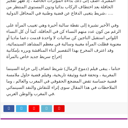
المقبرة، أضف إلى ذلك بداءة المؤثرات الخاصة ، إذ ظهر تفجير
الحافلة بعد اختطاف الركاب بدائيا ودون المستوى المنتظر من
شريط يتغيى الدفاع عن قضية وطنية في المحافل الدولية، ….
وفي الأخير نشيرة إلى نقطة سالبة أخيرة وهي تغييب المرأة على
الرغم من كون عدد منهم النساء كن في الحافلة، كما أن كل النساء
اللواتي استقبل الناجين كن سالبات لا واحدة قدمت دعما ماديا أو
معنوية فظلت المرأة مغيبة وسالبة في معظم المشاهد السينمائية،
وقد اعترف المخرج بهذا التقصير أثناء المناقشة وبرره بإمكانية
إخراج سريط جديد خاص بالمرأة
ختاما ، يبقى فيلم (دموع الرمال) شريط انضاف إلى خزانة السينما
المغربية ، وتحفة فنية ووثيقة تاريخية، وفيلم قضية حاول ملامسة
قضية حساسة تقض المضجع الحقوقي في المغرب والعالم ، وما
الملاحظات في هذا المقال سوى إثراء للنقاش والنقد السينمائي
في المغرب والوطن العربي.