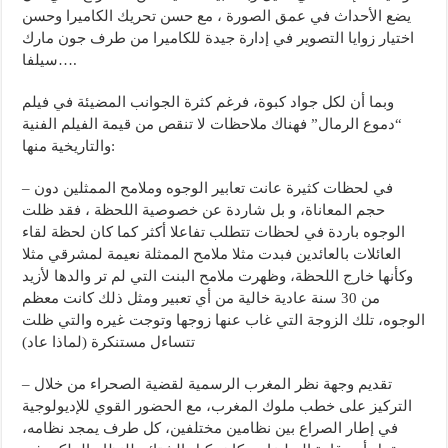
يضع الأحداث في عمق الصورة ، مع حسن تحريك الكاميرا وحسن
اختيار زوايا التصوير في إدارة جيدة للكاميرا من طرف جون مارك
سيلفا….
وبما أن لكل جواد كبوة، فرغم كثرة الجوانب المضيئة في فيلم
“دموع الرمال” فهناك ملاحظات لا تنقص من قيمة الفيلم الفنية
والتاريخية منها:
– في لحظات كثيرة عانت تعابير الوجوه وملامح الممثلين دون
حجم المعاناة، و بل شاردة عن خصوصية اللحظة ، فقد ظلت
الوجوه باردة في لحظات تتطلب تفاعلا أكثر كما كان لحظة لقاء
العائلات بالعائدين فبدت مثلا ملامح الممثلة نعيمة لمشرقي مثلا
وكأنها خارج اللحظة، وظهرت ملامح البنت التي لم تر والدها لأزيد
من 30 سنة عادية خالية من أي تعبير ومثل ذلك كانت معظم
الوجوه، تلك الزوجة التي غاب عنها زوجها وتوجت غيره والتي ظلت
تتساءل مستنكرة (لماذا عاد)
– تقديم وجهة نظر المغرب الرسمية لقضية الصحراء من خلال
التركيز على خطب ملوك المغرب، مع الحضور القوي للإديولوجية
في إطار الصراع بين نظامين مختلفين، كل طرف يمجد نظامه،