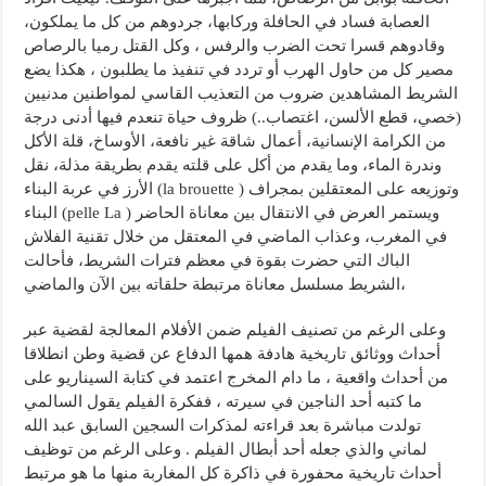
العصابة فساد في الحافلة وركابها، جردوهم من كل ما يملكون،
وقادوهم قسرا تحت الضرب والرفس ، وكل القتل رميا بالرصاص
مصير كل من حاول الهرب أو تردد في تنفيذ ما يطلبون ، هكذا يضع
الشريط المشاهدين ضروب من التعذيب القاسي لمواطنين مدنيين
(خصي، قطع الألسن، اغتصاب..) ظروف حياة تنعدم فيها أدنى درجة
من الكرامة الإنسانية، أعمال شاقة غير نافعة، الأوساخ، قلة الأكل
وندرة الماء، وما يقدم من أكل على قلته يقدم بطريقة مذلة، نقل
الأرز في عربة البناء (la brouette ) وتوزيعه على المعتقلين بمجراف
البناء (pelle La ) ويستمر العرض في الانتقال بين معاناة الحاضر
في المغرب، وعذاب الماضي في المعتقل من خلال تقنية الفلاش
الباك التي حضرت بقوة في معظم فترات الشريط، فأحالت
الشريط مسلسل معاناة مرتبطة حلقاته بين الآن والماضي،
وعلى الرغم من تصنيف الفيلم ضمن الأفلام المعالجة لقضية عبر
أحداث ووثائق تاريخية هادفة همها الدفاع عن قضية وطن انطلاقا
من أحداث واقعية ، ما دام المخرج اعتمد في كتابة السيناريو على
ما كتبه أحد الناجين في سيرته ، ففكرة الفيلم يقول السالمي
تولدت مباشرة بعد قراءته لمذكرات السجين السابق عبد الله
لماني والذي جعله أحد أبطال الفيلم . وعلى الرغم من توظيف
أحداث تاريخية محفورة في ذاكرة كل المغاربة منها ما هو مرتبط