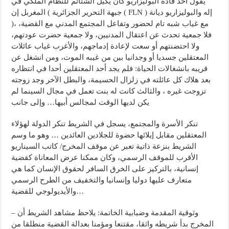
يقول أحد قادة البوليزاريو كان يكيل الشتائم للنظام الملكي في
المغربل إن ( جبهة التحرير الجزائرية ( FLN ) إله والبوليزاريو ديانة
)، مع غياب شبه تام لحضور وتفاعل المجتمع المدني مع القضية،
فلا جمعية تحدث عن اعتقال المدنيين، ولا جمعية حضرت عودتهم،
ولا احتضنتهم أو سعت لإعادة إدماجهم، والأغرب غياب عائلات
المعتقلين جسديا أو وجدانيا بين من غيبه الموت، ومن انشغل عن
قريبه بانشغالات الحياة: فلم يجد أحد المعتقلين أحدا في انتظاره
بعد هلاك كل عائلته في زلزال الحسيمة، والبطل الآخر وجد زوجته
تزوجت غيره ، والثالث كانت له بنت تعمل في مجال السينما لم
يكن لديها الوقت لمجالس أبيها… وإلى جانب
تنكر الأسرة والمجتمع، يسجل في الشريط تنكر الدولة لهؤلاء
المعتقلين مقابل إيلائها حضوة للجلادين العائدين … وهو ما وسم
الشريط بنزعة ذاتية تعبر عن موقف المخرج/ كاتب السيناريو
الأقرب للموقف الرسمي، وكان ممكنا عرض المعاناة كقضية
إنسانية، بالتركيز على الخرق السافر لحقوق الإنسان كما هي
متعارف عليها دوليا وإنسانيا والتخفيف من الطرح الرسمي
والأيديولوجي للقضية…
– وثوقية المقدمة وضبابية الخاتمة: يلاحظ مشاهد الشريط أن
المخرج بدأ شريطه واثقا، مقتنعا ومؤمنا بعدالة القضية منطلقا من