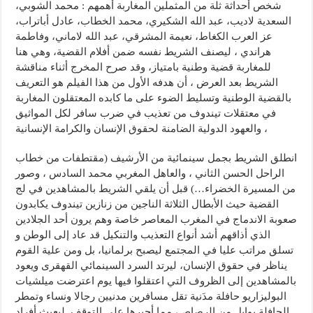
شخص أحداثة ثلة من المثملين المغاربة أهمهم : محمد الشوبي،
السعدية لاديب، عبد الله الشكيري، محمد الخطاب، عادل أباتراب،
عز العرب الكغاط، نعيمة المشرقي، عبد الله لاماني، وفاطمة
هراندي ، ليصنف الشريط نفسه ضمن أفلام القضية، وهي هنا
للمغاربة قضية وطنية بامتياز، وقد صرح المخرج أثناء مناقشة
الشريط بعد العرض ، أن هدفه الأول من هذا الفيلم هو التعريف
بالقضية الوطنية وتسليط الضوء على ما كابده المعتقلون المغاربة
في معتقلات تيندوف من تعذيب في ضرب سافر لكل المواثيق
والعهود الدولية الضامنة لحقوق الإنسان والكرامة الإنسانية ،
انطلق الشريط بجمل سينمائية من الأرشيف (مقتطفات من خطاب
الراحل الحسن الثاني ، والعاهل المغربي محمد السادس ، وصور
من المسيرة الخضراء…) قبل أن يلقي الشريط بالمشاهدين في لج
القضية حيث الأبطال الثلاثة الناجين من زنازين تيندوف يكابدون
صعوبة الاندماج في المغرب المعاصر خاصة وهم يرون أحد الجلادين
الذي أذاقهم أشد أنواع التعذيب والتنكيل قد عاد إلى الوطن و
تسلق مراتب عليا في المجتمع ليصبح برلمانيا، بل ومن علية القوم
يناظر في حقوق الإنسان، ليرتد السرد السينمائي القهقرى ويعود
بالمشاهدين إلى الظروف التي اعتقلوا فيها يوم اعترضت ميلشيات
البوليزاريو حافلة مدَنية تقل مسافرين مدنيين رجالا ونساء وتمطر
الحافلة بوابل من الرصاص، مما أجبرها على التوقف. ليعيث أفراد