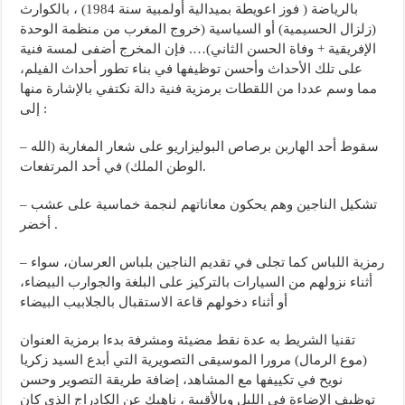
بالرياضة ( فوز اعويطة بميدالية أولمبية سنة 1984) ، بالكوارث
(زلزال الحسيمية) أو السياسية (خروج المغرب من منظمة الوحدة
الإفريقية + وفاة الحسن الثاني)…. فإن المخرج أضفى لمسة فنية
على تلك الأحداث وأحسن توظيفها في بناء تطور أحداث الفيلم،
مما وسم عددا من اللقطات برمزية فنية دالة نكتفي بالإشارة منها
إلى :
– سقوط أحد الهاربن برصاص البوليزاريو على شعار المغاربة (الله
الوطن الملك) في أحد المرتفعات.
– تشكيل الناجين وهم يحكون معاناتهم لنجمة خماسية على عشب
أخضر .
– رمزية اللباس كما تجلى في تقديم الناجين بلباس العرسان، سواء
أثناء نزولهم من السيارات بالتركيز على البلغة والجوارب البيضاء،
أو أثناء دخولهم قاعة الاستقبال بالجلابيب البيضاء
تقنيا الشريط به عدة نقط مضيئة ومشرفة بدءا برمزية العنوان
(موع الرمال) مرورا الموسيقى التصويرية التي أبدع السيد زكريا
نويح في تكييفها مع المشاهد، إضافة طريقة التصوير وحسن
توظيف الإضاءة في الليل وبالأقبية ، ناهيك عن الكادراج الذي كان