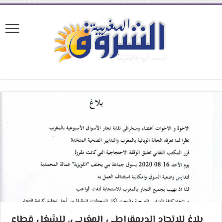
بلاغ للإتحاد الديمقراطي المغربي. للشغل قطاع