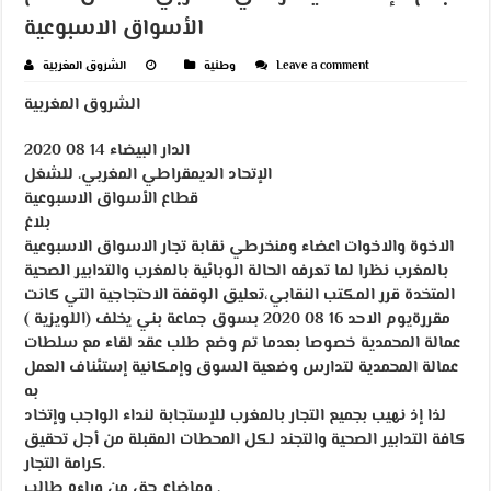
الأسواق الاسبوعية
Leave a comment
وطنية
الشروق المغربية
الشروق المغربية
الدار البيضاء 14 08 2020
الإتحاد الديمقراطي المغربي. للشغل
قطاع الأسواق الاسبوعية
بلاغ
الاخوة والاخوات اعضاء ومنخرطي نقابة تجار الاسواق الاسبوعية
بالمغرب نظرا لما تعرفه الحالة الوبائية بالمغرب والتدابير الصحية
المتخدة قرر المكتب النقابي،تعليق الوقفة الاحتجاجية التي كانت
مقررةيوم الاحد 16 08 2020 بسوق جماعة بني يخلف (اللويزية )
عمالة المحمدية خصوصا بعدما تم وضع طلب عقد لقاء مع سلطات
عمالة المحمدية لتدارس وضعية السوق وإمكانية إستئناف العمل
به
لذا إذ نهيب بجميع التجار بالمغرب للإستجابة لنداء الواجب وإتخاد
كافة التدابير الصحية والتجند لكل المحطات المقبلة من أجل تحقيق
كرامة التجار.
وماضاع حق من وراءه طالب .