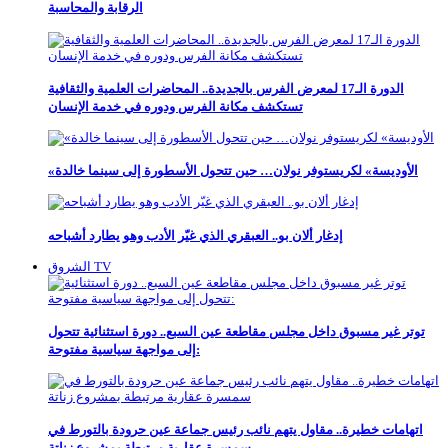
الرقابة والمحاسبة
الدورة الـ17 لمعرض الفرس بالجديدة.. المحاضرات العلمية والثقافية
تستكشف مكانة الفرس ودوره في خدمة الإنسان
«الأوديسة» لكريستوفر نولان… حين تتحول الأسطورة إلى سينما خالدة
إدغار ألان بو.. العبقري الذي غيّر الأدب وهو يطارد أشباحه
الشروق TV
توتر غير مسبوق داخل مجلس مقاطعة عين السبع.. دورة استثنائية تتحول
إلى مواجهة سياسية مفتوحة:
اتهامات خطيرة.. مقاول يتهم نائب رئيس جماعة عين حرودة بالتورط في
سمسرة عقارية مرتبطة بمشروع زناتة