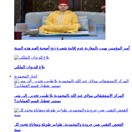
أمير المؤمنين يهيب بالمغاربة عدم إقامة شعيرة ذبح أضحية العيد هذه السنة
بلاغ للديوان الملكي
اخبار المحمدية
المركز الاستشفائي مولاي عبد الله بالمحمدية بلا طبيب تخدير.. إلى متى
يستمر تعطيل قسم العمليات؟
الفحص التقني بعين حرودة والمحمدية.. طوابير طويلة ومعاناة تتجدد كل
سنة