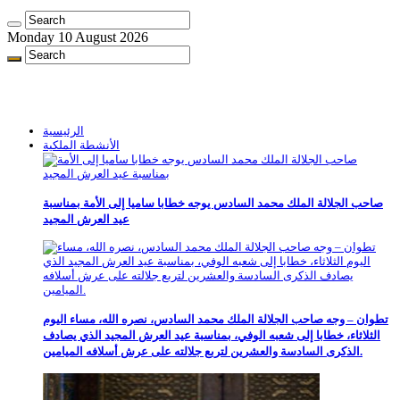
Monday 10 August 2026
الرئيسية
الأنشطة الملكية
صاحب الجلالة الملك محمد السادس يوجه خطابا ساميا إلى الأمة بمناسبة
عيد العرش المجيد
تطوان – وجه صاحب الجلالة الملك محمد السادس، نصره الله، مساء اليوم
الثلاثاء، خطابا إلى شعبه الوفي، بمناسبة عيد العرش المجيد الذي يصادف
الذكرى السادسة والعشرين لتربع جلالته على عرش أسلافه الميامين.