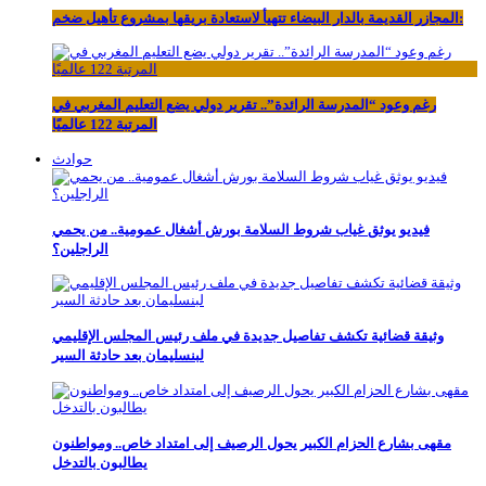
المجازر القديمة بالدار البيضاء تتهيأ لاستعادة بريقها بمشروع تأهيل ضخم:
رغم وعود “المدرسة الرائدة”.. تقرير دولي يضع التعليم المغربي في
المرتبة 122 عالميًا
حوادث
فيديو يوثق غياب شروط السلامة بورش أشغال عمومية.. من يحمي
الراجلين؟
وثيقة قضائية تكشف تفاصيل جديدة في ملف رئيس المجلس الإقليمي
لبنسليمان بعد حادثة السير
مقهى بشارع الحزام الكبير يحول الرصيف إلى امتداد خاص.. ومواطنون
يطالبون بالتدخل