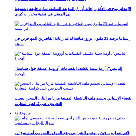
الإعدام يلوح في الأفق.. إحالة أوراق المذيعة السابقة سارة خليفة وشقيقها
إلى المفتي في قضية مخدرات كبرى
إسبانيا ترصد 25 مليون يورو إضافية لدعم رعاية القاصرين المهاجرين في
سبتة:
“إلباييس”: أزمة سبتة تكشف انقسامات أوروبية عميقة حول سياسة
الهجرة
القضاء الإسباني يحسم ملف الناشطة اليمينية ماريا بيرالتا… السجن بسبب
التحريض على كراهية المغاربة
فن وثقافة
«بلاتي نفطرو».. فيديو يونس الشرايبي يضع المرفق العمومي أمام سؤال