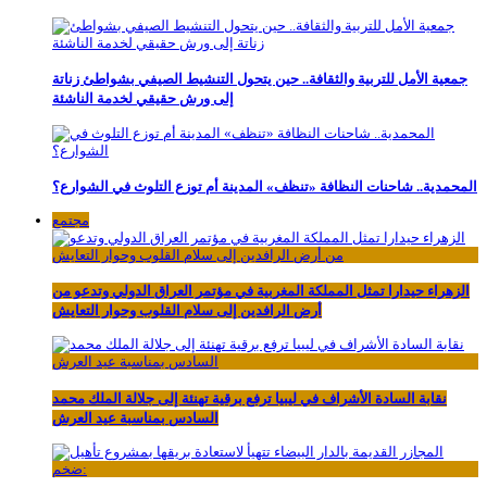
جمعية الأمل للتربية والثقافة.. حين يتحول التنشيط الصيفي بشواطئ زناتة
إلى ورش حقيقي لخدمة الناشئة
المحمدية.. شاحنات النظافة «تنظف» المدينة أم توزع التلوث في الشوارع؟
مجتمع
الزهراء حيدارا تمثل المملكة المغربية في مؤتمر العراق الدولي وتدعو من
أرض الرافدين إلى سلام القلوب وحوار التعايش
نقابة السادة الأشراف في ليبيا ترفع برقية تهنئة إلى جلالة الملك محمد
السادس بمناسبة عيد العرش