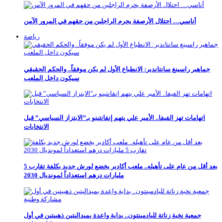
أناسي… احتلال الأرصفة يحرم الراجلين من حقهم في المرور الآمن
رياضة
جماهير راسينغ سانتاندير: الانطباع الأول لم يكن موفقاً.. والحكم الحقيقي
سيكون داخل الملعب
اتهامات تهز الفيفا.. الأمير علي يتهم إنفانتينو بـ”الابتزاز السياسي” قبل
الانتخابات
بعد أقل من عام على تأهيله.. ملعب أكادير يخضع لورش جديد بكلفة تقارب 5
مليارات درهم استعداداً لمونديال 2030
جمعية نخبة زناتة للبادمينتون.. بداية واعدة بميداليتين ذهبيتين في أول