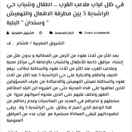
في ظل غياب ملاعب القرب … اطفال وشباب حي
الراشدية 3 بين مطرقة الاهمال والتهميش
وسندان ” البلية “
Leave a comment
اخبار المحمدية
الشروق المغربية
الشروق المغربية / هشام _ ف
بعد اكثر من ثلاث عقود من الزمن من المطالبة و بدون ملل من
إنشاء مرافق خاصة للأطفال والشباب بالإضافة الى مراكز صحية
وملاعب القرب مند اكثر من ثلاث عقود والساكنة تطالب برفع
الحيف والظلم والحكرة على حي الراشدية 3 مند اكثر من ثلاث
عقود والساكنة تعيش التهميش واللامبالاة من طرف المسؤولين
الذين تعاقبوا على هذه المدينة حتى من اعتبروه ابن البلد اعطاهم
الظهر وتخلف عليهم حتى الذين منحوه أصواتهم عبروا عن
سخطهم و تدمرهم في العديد من المناسبات وعدم رضاهم من
هذا الوضع الذي اصبح لا يطاق بحي الراشدية 3 ولا يرقى
لطموحاتهم لتبقى المعاناة مستمرة مع غياب عدد من المرافق
العمومية