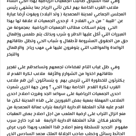
وفي هذا السياق طالبت الجمعيات الرياضية بهذا الحي انشاء
ملاعب القرب الخاصة بهم لكن تأتي الرياح بما يشتهي رئيس
المجلس الجماعي لمدينة المحمدية ( ولد البلاد) ويفوت أرضا عبارة
عن “هيبة ” من حي الفلاح 4 لإحدى الجمعيات لا علاقة لها بهذا
الحي ويتم اسكات مطالب الجمعيات الرياضية بمجموعة من
المبررات التي أكل عليها الدهر و شرب وبذلك يتم طمس وإهمال
حق من الحقوق المشروعة لأطفال و شباب الحي وتظل طاقاتهم
الواعدة والمواهب التي يتوفرون عليها في مهب رياح والإهمال
والتبخر
وفي ظل غياب التام لفضاءات تجمعهم وتساعدهم على تفجير
طاقاتهم اخذوا من الشوارع والأزقة ملاعب لكرة القدم لا
يكترثون للخطورة التي تتربص بهم و يتسائلون: أين هم ملاعب
القرب لكرة القدم الخاصة بهذا الحي ؟ ومن جهة اخرى شمرت
احدى الجمعيات الرياضية على سواعد الجد وقررت اصلاح احدى
الملاعب المهملة بمعية بعض الغيورين على هذه المدينة لكن ما
اقدم عليه قائد الملحقة الادارية الرابعة بتراب عمالة المحمدية من
منع انزال التراب على ارضية الملعب من اجل اصلاح بعض العقبات
والحفر فكان قائد الملحقة الادارية الرابعة قد غرد خارج سرب
مفهوم الجديد للسلطة ومنع اصلاح هذا الملعب وبهذا ضرب عرض
الحائط رسائل وخطب صاحب الجلالة الملك محمد السادس الذي