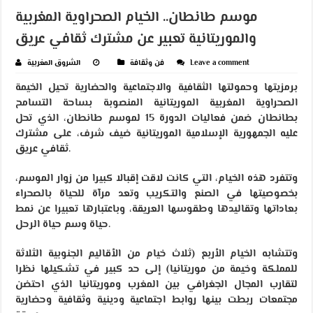
موسم طانطان.. الخيام الصحراوية المغربية
والموريتانية تعبير عن مشترك ثقافي عريق
Leave a comment
فن وثقافة
الشروق المغربية
برمزيتها وحمولتها الثقافية والاجتماعية والحضارية تحيل الخيمة
الصحراوية المغربية الموريتانية المنصوبة بساحة التسامح
بطانطان ضمن فعاليات الدورة 15 لموسم طانطان، الذي تحل
عليه الجمهورية الإسلامية الموريتانية ضيف شرف، على مشترك
ثقافي عريق.
وتتفرد هذه الخيام، التي كانت لاقت إقبالا كبيرا من زوار الموسم،
بخصوصيتها في الصنع والتكريب وتعد مرآة للحياة بالصحراء
بعاداتها وتقاليدها وطقوسها العريقة، وباعتبارها تعبيرا عن نمط
حياة وسم حياة الرحل.
وتتشابه الخيام الأربع (ثلاث خيام من الأقاليم الجنوبية الثلاثة
للمملكة وخيمة من موريتانيا) إلى حد كبير في تشكيلها نظرا
لتقارب المجال الجغرافي بين المغرب وموريتانيا الذي احتضن
مجتمعات ربطت بينها روابط اجتماعية ودينية وثقافية وحضارية