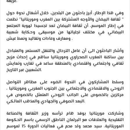
عريقة.
وفي هذا الإطار، أبرز باحثون من البلدين، خلال أشغال ندوة حول
” ثقافة البيضان والأوجه المشتركة بين المغرب وموريتانيا” نظمت
في إطار الموسم، أن ثقافة البيضان تعد تجسيدا لهوية المجتمع
البيضاني في مختلف تجلياتها من موسيقى وحكاية شعبية
ومعارف وعادات وتقاليد ونمط عيش .
وأشار الباحثون الى أن عامل الترحال والتنقل المستمر والمتبادل
بين ساكنة المغرب الصحراوي وموريتانيا ساهم في إحداث مزيج
ثقافي واجتماعي واقتصادي بالمنطقة ساعد في تقارب وتعايش
الشعبين عبر التاريخ.
وسلط المشاركون في الندوة الضوء على مظاهر التواصل
الروحي والاقتصادي والاجتماعي بين الجنوب المغربي وموريتانيا ،
مركزين بالخصوص على الجانب الروحي المتمثل بالخصوص في
البعد الصوفي والجهادي والمذهب المالكي.
وشاركت موريتانيا بوفد هام ترأسه وزير الثقافة والصناعة
التقليدية والعلاقات مع البرلمان الناطق الرسمي باسم الحكومة
الموريتانية، سيد محمد ولد محم في فعاليات الدورة 15 لموسم