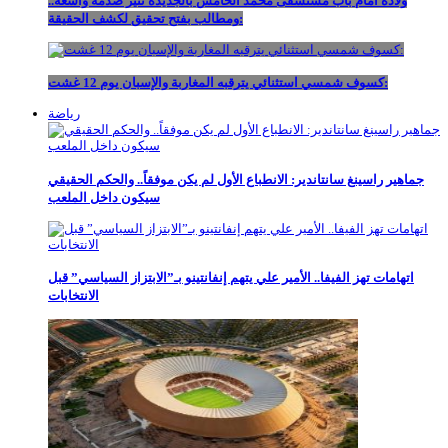
ولادة أمام باب مستشفى محمد الخامس بالجديدة تثير صدمة واسعة..
ومطالب بفتح تحقيق لكشف الحقيقة:
كسوف شمسي استثنائي يترقبه المغاربة والإسبان يوم 12 غشت:
رياضة
جماهير راسينغ سانتاندير: الانطباع الأول لم يكن موفقاً.. والحكم الحقيقي
سيكون داخل الملعب
اتهامات تهز الفيفا.. الأمير علي يتهم إنفانتينو بـ”الابتزاز السياسي” قبل
الانتخابات