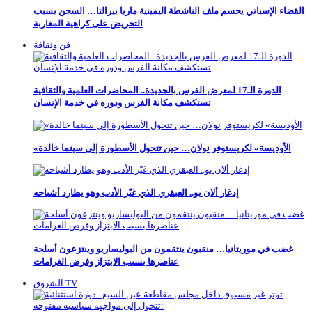
القضاء الإسباني يحسم ملف الناشطة اليمينية ماريا بيرالتا… السجن بسبب
التحريض على كراهية المغاربة
فن وثقافة
الدورة الـ17 لمعرض الفرس بالجديدة.. المحاضرات العلمية والثقافية
تستكشف مكانة الفرس ودوره في خدمة الإنسان
«الأوديسة» لكريستوفر نولان… حين تتحول الأسطورة إلى سينما خالدة
إدغار ألان بو.. العبقري الذي غيّر الأدب وهو يطارد أشباحه
غضب في موريتانيا… منقبون ينتقمون من البوليساريو وينتزعون أسلحة
عناصرها بسبب الابتزاز وفرض الغرامات
الشروق TV