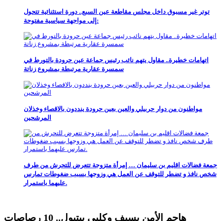
توتر غير مسبوق داخل مجلس مقاطعة عين السبع.. دورة استثنائية تتحول
إلى مواجهة سياسية مفتوحة:
اتهامات خطيرة.. مقاول يتهم نائب رئيس جماعة عين حرودة بالتورط في
سمسرة عقارية مرتبطة بمشروع زناتة
مواطنون من دوار حربيلي والعين بعين حرودة ينددون بالاقصاء وخذلان
المرشحين
جمعة فضالات اقليم بن سليمان … إمرأة متزوجة تتعرض للتحرش من طرف
شخص نافذ و تضطر للتوقف عن العمل هي وزوجها بسبب ضغوطات تمارس
عليهما باستمرار.
هاجم الأمن بسيف وكلبي بيتبول.. 10 رصاصات