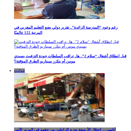
رغم وعود “المدرسة الرائدة”.. تقرير دولي يضع التعليم المغربي في
المرتبة 122 عالميًا
قبل انطلاق أشغال “سلام 2”.. هل تراقب السلطات جودة التزفيت بسيدي
مومن أم يتكرر سيناريو الطرق المؤقتة؟
حوادث
أناسي… احتلال الأرصفة يحرم الراجلين من حقهم في المرور الآمن