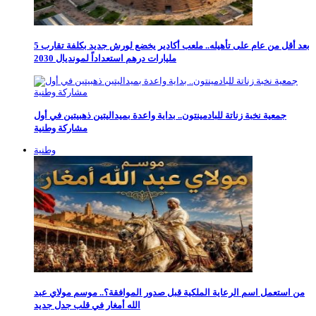
بعد أقل من عام على تأهيله.. ملعب أكادير يخضع لورش جديد بكلفة تقارب 5
مليارات درهم استعداداً لمونديال 2030
جمعية نخبة زناتة للبادمينتون.. بداية واعدة بميداليتين ذهبيتين في أول
مشاركة وطنية
وطنية
من استعمل اسم الرعاية الملكية قبل صدور الموافقة؟.. موسم مولاي عبد
الله أمغار في قلب جدل جديد