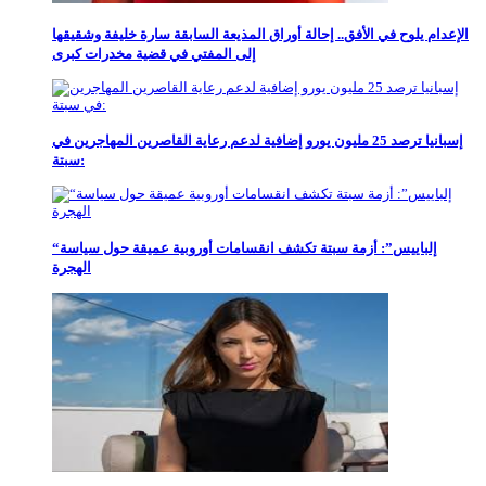
الإعدام يلوح في الأفق.. إحالة أوراق المذيعة السابقة سارة خليفة وشقيقها
إلى المفتي في قضية مخدرات كبرى
إسبانيا ترصد 25 مليون يورو إضافية لدعم رعاية القاصرين المهاجرين في
سبتة:
“إلباييس”: أزمة سبتة تكشف انقسامات أوروبية عميقة حول سياسة
الهجرة