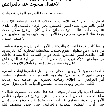
لاعتقال مبحوث عنه بالعرائش
Leave a comment
الشروق المغربية
حوادث
اضطرت عناصر فرقة الأبحاث والتدخلات التابعة للمنطقة الإقليمية
للأمن بالعرائش، مساء أمس الخميس، بحي الوفاء بالمدينة، إلى إطلاق
10 رصاصات متتالية لتوقيف جانح خطير، كان موضوع مذكرة بحث
بتهمة هتك العرض، وهاجم فرقة الأمن بسيف كبير، وكلبين خطيرين من
صنف “بيتبول”.
وبينما كانت فرقة الأبحاث والتدخلات للأمن بالعرائش، مدعومة بعناصر
من ولاية الأمن بتطوان، تقوم بحملات تمشيطية لمحاربة آفة الكريساج،
التي انطلقت أمس الخميس، تلقت حوالي الساعة الـ 9 مساء، نداءات
من مواطنين، تؤكد ترويع جانح خطير لساكنة حي الوفاء، الذي عاش
على وقع مشاهد مثيرة شبيهة بأفلام الإثارة والرعب.
فالتحقت دورية الأمن بعين المكان، وحين حاول عناصرها إيقاف المعني،
حرض عليهم كلب “بيتبول”، هاجمهم بالشارع العام، فاضطرت عناصر
أمن العرائش، إلى إطلاق رصاصة تحذيرية، ثم رصاصة ثانية أصابت
الكلب الشرس وأودت بحياته، ليتحصن المهاجم داخل منزل أسرته.
مشاهد الإثارة والرعب لم تتوقف عند هذا الحد، بل استمرت طوال 4
ساعات، بعدما تحصن المعني داخل المنزل، وشرع في مواجهة عناصر
الأمن من نافذة، برشقهم بقنينات الغاز، وعدة آلات حادة والحجارة، بل
حتى أواني المطبخ المعدنية والخزفية، حتى حدود منتصف ليلة