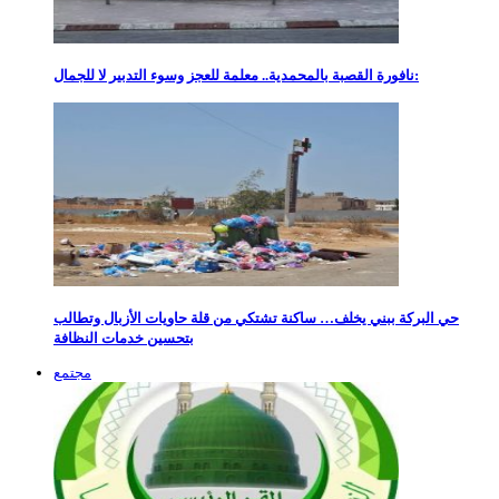
نافورة القصبة بالمحمدية.. معلمة للعجز وسوء التدبير لا للجمال:
حي البركة ببني يخلف… ساكنة تشتكي من قلة حاويات الأزبال وتطالب
بتحسين خدمات النظافة
مجتمع