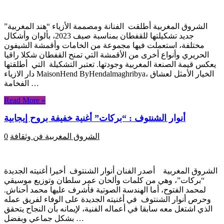
الشروق المغربية أطلقت الفنانة ومصممة الأزياء “هند المغربية”
جديد تشكيلتها للقفطان بمناسبة صيف 2023، بألوان وأشكال
مختلفة، استعملت فيها مجموعة من الخامات وأقمشة الشيفون
الحريري وأنواع أخرى من الأقمشة التي تمنح القفطان شكلا راقيا
يعكس قيمة الصنعة المغربية وجودتها. تعتبر التشكيلة التي أطلقتها
دار الازياء MaisonHend ByHendalmaghribya، الخيار الأمثل لعشاق
الفخامة …
Read More »
أنوار الشنتوف : “بركات” أغنية خفيفة بروح إيجابية
الشروق المغربية
فن وثقافة
0
الشروق المغربية أصدر الفنان أنوار الشنتوف أخيرا أغنيته الجديدة
“بركات”، وهي من كلمات وألحان عمر سلطان وتوزيع موسيقي
لمحمد الفتوح، أما الهندسة الصوتية فأشرف عليها محمد أحناش.
وحرص أنوار الشنتوف في أغنيته الجديدة على الوفاء لفريق عمله
الذي اشتغل معه سابقا في أعماله الفنية، لإيمانه بأن النجاح يتحقق
بشكل جماعي وبفضل …