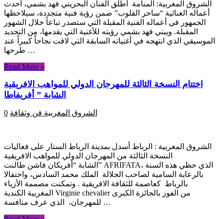
الشروق المغربية: المنامة أطلق الفنان البحريني فهد بشمي، أحدث
أعماله الغنائية “ساحر القلوب” ضمن رؤية فنية متجددة، سيلاحظها
الجمهور في أعماله الفنية المقبلة التي ستصدر تباعاً خلال الشهور
المقبلة. ويبني فهد بشمي رؤيته للأغنية التي يقدمها، من التجديد
الموسيقي الذي انتهجه في أغنياته السابقة التي لاقت نجاحاً كبيراً عند
طرحها …
Read More »
اختتام النسخة الثالثة للمهرجان الدولي للمواهب الافريقية
الشابة ” أفريفاطا
الشروق المغربية
فن وثقافة
0
الشروق المغربية : الرباط أسدل بمدينة الرباط الستار على فعاليات
النسخة الثالثة من المهرجان الدولي للمواهب الافريقية
الشابة “أفريكان فاشن طالنت” AFRIFATA، الذي حظي هذه السنة
بالرعاية السامية لصاحب الجلالة الملك محمد السادس، واحتفالا
بالرباط كعاصمة للثقافة الافريقية . وتمكنت مصممة الأزياء
المغربية الكندية Virginie chevalier من الفوز بالجائزة الكبرى
للمهرجان، الذي عرف منافسة …
Read More »