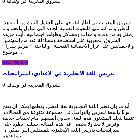
الشروق المغربية
فن وثقافة
0
الشروق المغربية في اطار انفتاحها على العقول النيرة من أبناء هذا
الوطن ومواكبة منها للبحوث العلمية الجادة التي تتناول واقعنا وما
يحفل به من وقائع وأحداث ومشاكل وظواهر اجتماعية دأبت جريدة
الشروق المغربية على استضافة ومساءلة عدد من المهتمين
والأخصائيين على غرار الاخصائية النفسية والباحثة ” مريم حيدرا ”
موضوع …
Read More »
تدريس اللغة الانجليزية في الاعدادي: استراتيجيات
الشروق المغربية
فن وثقافة
0
أبو مروان تعتبر اللغة الإنجليزية لغة العصر، وتعلمها يمكن أن يفتح
أبوابًا واسعة للفرص والتواصل في مجموعة متنوعة من المجالات.
عندما يتعلم المبتدئون هذه اللغة، يجدون أنفسهم أمام تحديات جديدة
وفرص لا تعد ولا تحصى. في هذه المقالة، سنلقي نظرة على
استراتيجيات تدريس اللغة الإنجليزية للمبتدئيين التي يمكن أن
تساعدهم …