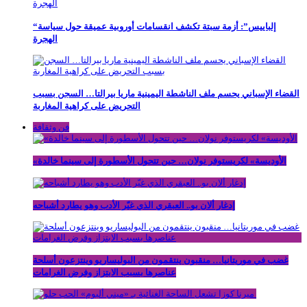
“إلباييس”: أزمة سبتة تكشف انقسامات أوروبية عميقة حول سياسة
الهجرة
القضاء الإسباني يحسم ملف الناشطة اليمينية ماريا بيرالتا… السجن بسبب
التحريض على كراهية المغاربة
فن وثقافة
«الأوديسة» لكريستوفر نولان… حين تتحول الأسطورة إلى سينما خالدة
إدغار ألان بو.. العبقري الذي غيّر الأدب وهو يطارد أشباحه
غضب في موريتانيا… منقبون ينتقمون من البوليساريو وينتزعون أسلحة
عناصرها بسبب الابتزاز وفرض الغرامات