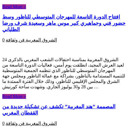
Read More »
افتتاح الدورة التاسعة للمهرجان المتوسطي للناظور وسط
حضور فني وجماهيري كبير موس ماهر وسعيدة شرف ورضا
الطلياني
الشروق المغربية
فن وثقافة
0
الشروق المغربية بمناسبة احتفالات الشعب المغربي بالذكرى 24
لعيد العرش المجيد، انطلقت يوم أمس، فعاليات الدورة التاسعة من
المهرجان المتوسطي للناظور الذي تنظمه الجمعية المتوسطية
للتنمية المستدامة بالناظور، بشراكة مع عمالة الناظور ومجلس جهة
الشرق والمجلس الإقليمي للناظور، وذلك خلال الفترة الممتدة ما
بين 28 و30 يوليوز الجاري. وشهدت ساحة كورنيش …
Read More »
المصممة ”هند المغربية” تكشف عن تشكيلة جديدة من
القفطان المغربي
الشروق المغربية
فن وثقافة
0