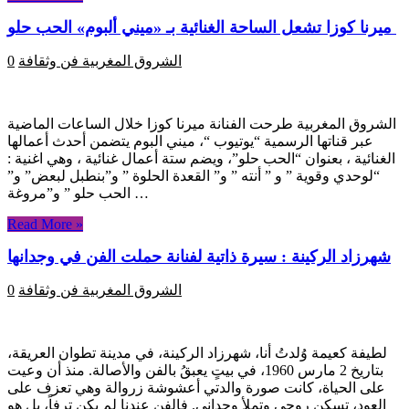
ميرنا كوزا تشعل الساحة الغنائية بـ «ميني ألبوم» الحب حلو
الشروق المغربية
فن وثقافة
0
الشروق المغربية طرحت الفنانة ميرنا كوزا خلال الساعات الماضية
عبر قناتها الرسمية “يوتيوب “، ميني البوم يتضمن أحدث أعمالها
الغنائية ، بعنوان “الحب حلو”، ويضم ستة أعمال غنائية ، وهي اغنية :
“لوحدي وقوية ” و ” أنته ” و” القعدة الحلوة ” و”بنطبل لبعض” و”
الحب حلو ” و”مروغة …
Read More »
شهرزاد الركينة : سيرة ذاتية لفنانة حملت الفن في وجدانها
الشروق المغربية
فن وثقافة
0
لطيفة كعيمة وُلدتُ أنا، شهرزاد الركينة، في مدينة تطوان العريقة،
بتاريخ 2 مارس 1960، في بيتٍ يعبقُ بالفن والأصالة. منذ أن وعيت
على الحياة، كانت صورة والدتي أعشوشة زروالة وهي تعزف على
العود، تسكن روحي وتملأ وجداني. فالفن عندنا لم يكن ترفاً، بل هو