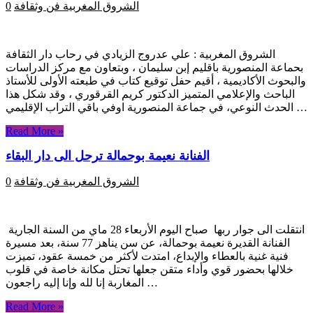
الشروق المغربية
فن وثقافة
0
الشروق المغربية : علي عدروج الزيادي في رحاب دار الثقافة
بحماعة المنصورية باقليم إبن سليمان ، وبتعاون مع مركز الدراسات
والبحوث الأكاديمية ، أقيم حفل توقيع كتاب في طبعته الأولى للأستاذ
الباحث والإعلامي المتميز الدكتور كريم القرقوري ، وقد شكل هذا
الحدث النوعي، في جماعة المنصورية اوفي باقي التراب الإقليمي …
Read More »
الفنانة نعيمة بوحمالة ترحل الى دار البقاء
الشروق المغربية
فن وثقافة
0
انتقلت الى جوار ربها صباح اليوم الأربعاء 28 ماي من السنة الجارية
الفنانة القديرة نعيمة بوحمالة، عن سن يناهز 77 سنة، بعد مسيرة
فنية غنية بالعطاء والإبداع، امتدت لأكثر من خمسة عقود، تميزت
خلالها بحضور قوي وأداء متقن جعلها تحتل مكانة خاصة في قلوب
المغاربة إنا لله وإنا إليه راجعون …
Read More »