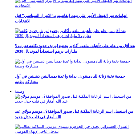
اتهامات تهز الفيفا.. الأمير علي يتهم إنفانتينو بـ”الابتزاز السياسي” قبل
الانتخابات
بعد أقل من عام على تأهيله.. ملعب أكادير يخضع لورش جديد بكلفة تقارب 5
مليارات درهم استعداداً لمونديال 2030
جمعية نخبة زناتة للبادمينتون.. بداية واعدة بميداليتين ذهبيتين في أول
مشاركة وطنية
وطنية
من استعمل اسم الرعاية الملكية قبل صدور الموافقة؟.. موسم مولاي عبد
الله أمغار في قلب جدل جديد