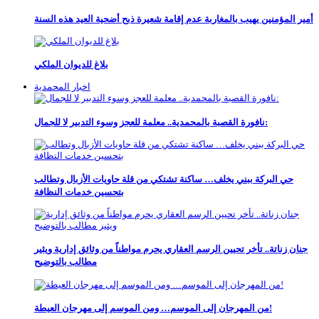
أمير المؤمنين يهيب بالمغاربة عدم إقامة شعيرة ذبح أضحية العيد هذه السنة
بلاغ للديوان الملكي
اخبار المحمدية
نافورة القصبة بالمحمدية.. معلمة للعجز وسوء التدبير لا للجمال:
حي البركة ببني يخلف… ساكنة تشتكي من قلة حاويات الأزبال وتطالب
بتحسين خدمات النظافة
جنان زناتة.. تأخر تحيين الرسم العقاري يحرم مواطناً من وثائق إدارية ويثير
مطالب بالتوضيح
من المهرجان إلى الموسم… ومن الموسم إلى مهرجان العيطة!