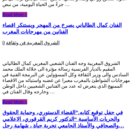
جزءٌ من الحياة اليومية، من نبض …
Read More »
الفنان كمال الطالياني يصرخ من المهجر ويستنكر اقصاء
الفنانين من مهرجانات المغرب
الشروق المغربية
فن وثقافة
0
الشروق المغربية وجه الفنان الشعبي المغربي كمال الطالياني
المقيم بالديار الفرنسية رسالة مؤثرة الى جلالة الملك محمد
السادس والى وزير الثقافة وكل المسؤولين عن البرمجة الفنية في
مهرجانات الشواطئ بالمغرب معبرا عن غضبه واستيائه من الاقصاء
الممنهج الذي يتعرض له عدد من الفنانين الشعبيين داخل الوطن
وخارجه وقال الفنان في …
Read More »
في حفل توقيع كتابه.”القضاء الدستوري، وحماية الحقوق
والحريات الأساسية “الدكتور كريم القرقوري، الاعلامي
والصحافي والأستاذ الجامعي تجربة حياة ، شهامة رجل…