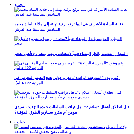
مجتمع
نقابة السادة الأشراف في ليبيا ترفع برقية تهنئة إلى جلالة الملك محمد
السادس بمناسبة عيد العرش
المجازر القديمة بالدار البيضاء تتهيأ لاستعادة بريقها بمشروع تأهيل ضخم:
رغم وعود “المدرسة الرائدة”.. تقرير دولي يضع التعليم المغربي في
المرتبة 122 عالميًا
قبل انطلاق أشغال “سلام 2”.. هل تراقب السلطات جودة التزفيت بسيدي
مومن أم يتكرر سيناريو الطرق المؤقتة؟
حوادث