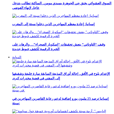
السوق العشوائي يخنق حي الجوهرة بسيدي مومن.. الساكنة تطالب بتدخل
عاجل لإنهاء الفوضى
إسبانيا: إعادة معظم المهاجرين الذين دخلوا سبتة إلى المغرب
وقيف “التاوناتي” ينعش تحقيقات “إسكوبار الصحراء”… والرهان على
الخبرة الرقمية لكشف خيوط جديدة
الدولية
الإعدام يلوح في الأفق.. إحالة أوراق المذيعة السابقة سارة خليفة وشقيقها
إلى المفتي في قضية مخدرات كبرى
إسبانيا ترصد 25 مليون يورو إضافية لدعم رعاية القاصرين المهاجرين في
سبتة: