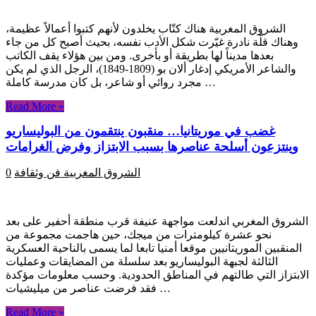
الشروق المغربية هناك كتّاب يخلدون لأنهم كتبوا أعمالاً عظيمة،
وهناك قلّة نادرة غيّرت شكل الأدب نفسه، بحيث أصبح كل من جاء
بعدها مديناً لها بطريقة أو بأخرى. ومن بين هؤلاء يقف الكاتب
والشاعر الأمريكي إدغار ألان بو (1809-1849)، الرجل الذي لم يكن
مجرد روائي أو شاعر، بل كان مدرسة كاملة …
Read More »
غضب في موريتانيا… منقبون ينتقمون من البوليساريو
وينتزعون أسلحة عناصرها بسبب الابتزاز وفرض الغرامات
الشروق المغربية
فن وثقافة
0
الشروق المغربي اندلعت مواجهة عنيفة قرب منطقة أحفير على بعد
نحو عشرة كيلومترات من ميجك، حين هاجمت مجموعة من
المنقبين الموريتانيين موقعا أمنيا تابعا لما يسمى بالناحية العسكرية
الثالثة لجبهة البوليساريو بعد سلسلة من المضايقات وعمليات
الابتزاز التي طالتهم في المناطق الحدودية. وحسب معلومات مؤكدة
فقد فرضت عناصر من ميليشيات …
Read More »