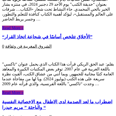
بعنوان “حديقة الكتب” يوم الأحد 29 دجنبر 2024، في منتزه بشار
الخير بالحي المحمدي. جاء النشاط تحت شعار «الكتاب… شرفات
على العالم والمستقبل»، ليؤكد أهمية الكتاب كنافذة للتعلم والتطور،
وجسر يربط الحاضر …
Read More »
“الأخلاق تتلخص أساسًا في شجاعة اتخاذ القرار”
الشروق المغربية
فن وثقافة
0
بقلم: عبد الحق الريكي قرأت هذا الكتاب الذي يحمل عنوان “تاكسي”
باللغة العربية في عام 2007. توفر بعض المكتبات الكبيرة والمعاهد
العامة كتبًا مجانية للجمهور. وبما أنني من عشاق الكتب، ألقيت نظرة
سريعة على هذه الكتب (يوليوز 2024). ويا لها من مفاجأة عندما
وجدت “تاكسي” باللغة الفرنسية، والذي قرأته عام 2009 …
Read More »
اضطراب ما لعد الصدمة لدى الاطفال مع الاخصائية النفسية
والباحثة ” مريم حيدرا “