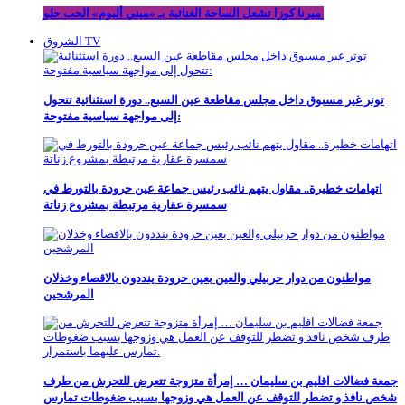
ميرنا كوزا تشعل الساحة الغنائية بـ «ميني ألبوم» الحب حلو
الشروق TV
توتر غير مسبوق داخل مجلس مقاطعة عين السبع.. دورة استثنائية تتحول
إلى مواجهة سياسية مفتوحة:
اتهامات خطيرة.. مقاول يتهم نائب رئيس جماعة عين حرودة بالتورط في
سمسرة عقارية مرتبطة بمشروع زناتة
مواطنون من دوار حربيلي والعين بعين حرودة ينددون بالاقصاء وخذلان
المرشحين
جمعة فضالات اقليم بن سليمان … إمرأة متزوجة تتعرض للتحرش من طرف
شخص نافذ و تضطر للتوقف عن العمل هي وزوجها بسبب ضغوطات تمارس