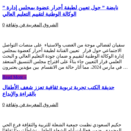
” نايضة ” حول تعيين لطيفة أحرار عضوة بمجلس إدارة
الوكالة الوطنية لتقييم التعليم العالي
الشروق المغربية
فن وثقافة
0
سفيان لفضالي موجة من الغضب والاستياء على منصات التواصل
الاجتماعي حول قرار تعيين الفنانة لطيفة أحرار كعضوة بمجلس
إدارة الوكالة الوطنية لتقييم و ضمان جودة التعليم العالي و البحث
العلمي قرار التعيين جاء بناءً على اقتراح مجلس التنسيق المنعقد
في مارس 2024، مما أثار حالة من الانقسام بين مؤيدين يعتبرون …
Read More »
حديقة الكتب تجربة تربوية ثقافية تعزز شغف الأطفال
بالقراءة والإبداع
الشروق المغربية
فن وثقافة
0
حكيم السعودي نظمت جمعية الشعلة للتربية والثقافة فرع الحي
المحمدي، ضمن فعاليات أيام الشعلة للطفل، نشاطًا تربويًا ثقافيًا