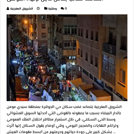
0
وطنية
الشروق المغربية
الشروق المغربية يتصاعد غضب سكان حي الجوهرة بمنطقة سيدي مومن
بالدار البيضاء بسبب ما يصفونه بالفوضى التي أحدثها السوق العشوائي
وسط الحي السكني، في ظل استمرار مظاهر احتلال الملك العمومي
وتراكم النفايات والضجيج اليومي، وهي أوضاع يقول السكان إنها أثرت
بشكل كبير على جودة حياتهم وحرمتهم من أبسط مقومات العيش …