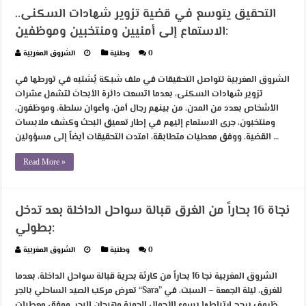
التحقيق يتوسع في قضية تزوير شهادات السكنى..
الاستماع إلى أمنيين ومنتخبين وموظفين:
0
وطنية
الشروق المغربية
الشروق المغربية تتواصل التحقيقات في ملف شبكة يُشتبه في تورطها في
تزوير شهادات السكنى، بعدما اتسعت دائرة الأبحاث لتشمل عشرات
الأشخاص بعدد من المدن، من بينهم رجال أمن، وأعوان سلطة، وموظفون،
ومنتخبون، جرى الاستماع إليهم في إطار تعميق البحث وكشف ملابسات
القضية. ووفق معطيات متطابقة، امتدت التحقيقات أيضاً إلى مسؤولين …
Read More »
نجاة 16 بحاراً من الغرق قبالة سواحل الداخلة بعد تدخل
بطولي:
0
وطنية
الشروق المغربية
الشروق المغربية نجا 16 بحاراً من كارثة بحرية قبالة سواحل الداخلة، بعدما
تعرض مركب الصيد الساحلي بالجر “Sara” للغرق، ليلة الجمعة – السبت، في
ظروف يرجح ارتباطها بسوء الأحوال الجوية وهيجان البحر. ووفق معطيات