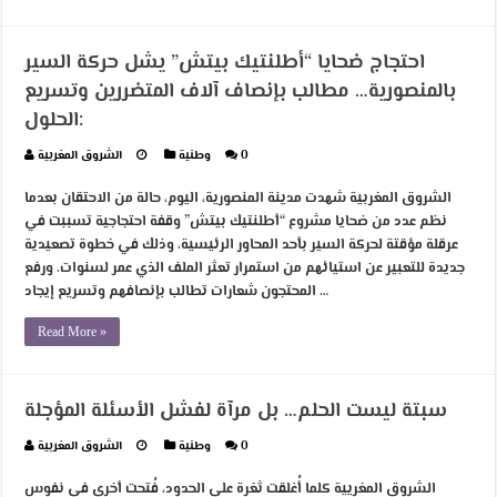
احتجاج ضحايا “أطلنتيك بيتش” يشل حركة السير
بالمنصورية… مطالب بإنصاف آلاف المتضررين وتسريع
الحلول:
0
وطنية
الشروق المغربية
الشروق المغربية شهدت مدينة المنصورية، اليوم، حالة من الاحتقان بعدما
نظم عدد من ضحايا مشروع “أطلنتيك بيتش” وقفة احتجاجية تسببت في
عرقلة مؤقتة لحركة السير بأحد المحاور الرئيسية، وذلك في خطوة تصعيدية
جديدة للتعبير عن استيائهم من استمرار تعثر الملف الذي عمر لسنوات. ورفع
المحتجون شعارات تطالب بإنصافهم وتسريع إيجاد …
Read More »
سبتة ليست الحلم… بل مرآة لفشل الأسئلة المؤجلة
0
وطنية
الشروق المغربية
الشروق المغريية كلما أُغلقت ثغرة على الحدود، فُتحت أخرى في نفوس