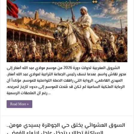
الشروق المغربية تحولت دورة 2026 من موسم مولاي عبد الله أمغار إلى
محور نقاش واسع، بعدما نسف رئيس الجماعة الترابية لمولاي عبد الله أمغار،
المهدي الفاطمي، الرواية التي رافقت الحملة التواصلية للموسم، مؤكداً أن
الرعاية الملكية السامية لم تكن قد مُنحت للموسم إلى حدود تاريخ تصريحه،
رغم أن الملصقات الرسمية …
Read More »
السوق العشوائي يخنق حي الجوهرة بسيدي مومن..
الساكنة تطالب بتدخل عاجل لإنهاء الفوضى