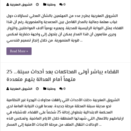
0
وطنية
الشروق المغربية
الشروق المغربية يطرح عدد من المهتمين بالشأن المحلي تساؤلات حول
غياب معلمة جمالية بالمدار الفاصل بين المحمدية والمنصورية، رغم أن هذا
الفضاء يمثل البوابة الرئيسية للمدينة، ويعبره يومياً آلاف المواطنين والزوار.
ويرى متابعون أن هذا المدار يمكن أن يتحول إلى واجهة حضارية تعكس
هوية المنصورية، من خلال إنجاز تصميم هندسي …
Read More »
القضاء يباشر أولى المحاكمات بعد أحداث سبتة… 25
متهماً أمام العدالة بتهم متعددة
0
وطنية
الشروق المغربية
الشروق المغربية دخلت الأحداث التي رافقت محاولات الهجرة غير النظامية
نحو مدينة سبتة المحتلة مرحلة جديدة، بعدما قررت النيابة العامة لدى
المحكمة الابتدائية بتطوان إحالة 25 شخصاً على القضاء، للاشتباه في
ارتباطهم بالأعمال التي شهدتها المنطقة خلال الأيام الماضية. وتعكس هذه
الإحالات انتقال الملف من مرحلة الأبحاث الأمنية إلى المسار …