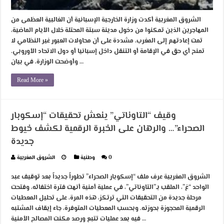
الشروق المغربية أكدت وزارة الخارجية الإسبانية أن الغالبية العظمى من
المهاجرين الذين تمكنوا من دخول مدينة سبتة المحتلة خلال الأيام الماضية،
تمت إعادتهم إلى المغرب، مشددة على أن محاولات العبور غير النظامي لا
تمنح أي حق في الإقامة أو التنقل داخل إسبانيا أو دول الاتحاد الأوروبي.
وأوضحت الوزارة، في بيان …
Read More »
وقيف “التاوناتي” ينعش تحقيقات “إسكوبار
الصحراء”… والرهان على الخبرة الرقمية لكشف خيوط
جديدة
0
وطنية
الشروق المغربية
الشروق المغربية عرف ملف “إسكوبار الصحراء” تطوراً جديداً بعد توقيف عبد
الواحد “غ”، الملقب بـ”التاوناتي”، في عملية أمنية أنهت فترة اختفائه، وفتحت
مرحلة جديدة من التحقيقات التي ترتكز، هذه المرة، على تحليل المعطيات
الرقمية المحجوزة بحوزته. وبحسب المعطيات المتوفرة، جاء إيقاف المشتبه
فيه بعد عمليات تتبع ورصد مكنت المصالح الأمنية …