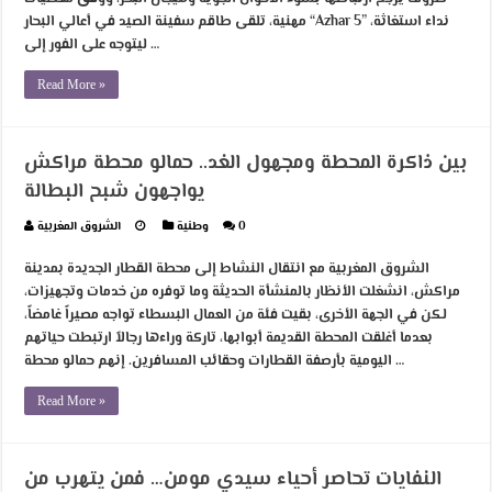
مهنية، تلقى طاقم سفينة الصيد في أعالي البحار “Azhar 5” نداء استغاثة،
ليتوجه على الفور إلى …
Read More »
بين ذاكرة المحطة ومجهول الغد.. حمالو محطة مراكش
يواجهون شبح البطالة
0
وطنية
الشروق المغربية
الشروق المغربية مع انتقال النشاط إلى محطة القطار الجديدة بمدينة
مراكش، انشغلت الأنظار بالمنشأة الحديثة وما توفره من خدمات وتجهيزات،
لكن في الجهة الأخرى، بقيت فئة من العمال البسطاء تواجه مصيراً غامضاً،
بعدما أغلقت المحطة القديمة أبوابها، تاركة وراءها رجالاً ارتبطت حياتهم
اليومية بأرصفة القطارات وحقائب المسافرين. إنهم حمالو محطة …
Read More »
النفايات تحاصر أحياء سيدي مومن… فمن يتهرب من