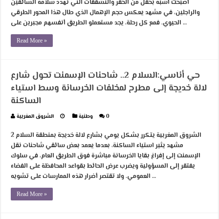
أصبحت أشبه بحقل من الحفر والتشققات التي تهدد سلامة السائقين
والراجلين، في مشهد يعكس حجم الإهمال الذي طال هذا المحور الطرقي
الحيوي. فمع كل رحلة، يجد مستعملو الطريق أنفسهم مجبرين على …
Read More »
حي أناسي:السلام 2.. شاحنات الإسمنت تحول شارع
لالة خديجة إلى مطرح لمخلفات الخرسانة وسط استياء
الساكنة
0
وطنية
الشروق المغربية
الشروق المغربية يتكرر بشكل يومي بشارع لالة خديجة بمنطقة السلام 2
مشهد يثير استياء الساكنة، بعدما يعمد بعض سائقي شاحنات نقل
الإسمنت إلى إفراغ بقايا الخرسانة مباشرة فوق الطريق العام، في سلوك
يفتقر إلى المسؤولية ويضرب عرض الحائط بقواعد المحافظة على الفضاء
العمومي. ولا تقتصر أضرار هذه الممارسات على تشويه …
Read More »