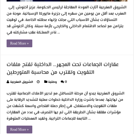
الشروق المغربية أثارت العودة المفاجئة لرئيس الحكومة، عزيز أخنوش، إلى
المغرب بعد أقل من يومين من سفره إلى جزيرة مايوركا الإسبانية، موجة من
التساؤلات بشأن الأسباب التي عجلت بإنهاء عطلته الخاصة، في توقيت
يتزامن مع تصاعد الاهتمام الداخلي والخارجي بأزمة سبتة. وكان أخنوش قد
غادر المملكة عقب مشاركته في …
Read More »
عقارات الجماعات تحت المجهر… الداخلية تفتح ملفات
التفويت وتقترب من محاسبة المتورطين
0
وطنية
الشروق المغربية
الشروق المغربية يبدو أن مرحلة التساهل مع تدبير الأملاك الجماعية تقترب
من نهايتها، بعدما باشرت وزارة الداخلية خطوات عملية لتشديد الرقابة على
ملفات التفويت والاستغلال، في إطار حملة افتحاص واسعة كشفت عن
مؤشرات مقلقة بشأن الطريقة التي تم بها التصرف في عدد من العقارات
التابعة للجماعات الترابية. وتفيد المعطيات المتوفرة …
Read More »