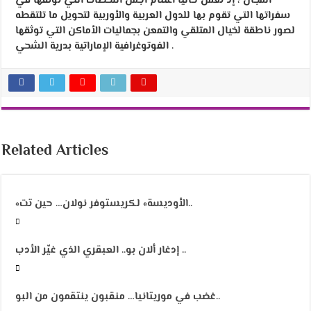
المجال ، إذ تعمل حاليا اغتنام أجمل اللحظات التي توثقها في
سفراتها التي تقوم بها للدول العربية والأوربية لتحويل ما تلتقطه
لصور ناطقة لخيال المتلقي والتمعن بجماليات الأماكن التي توثقها
الفوتوغرافية الإماراتية بدرية الشحي .
Related Articles
«الأوديسة» لكريستوفر نولان… حين تت..
إدغار ألان بو.. العبقري الذي غيّر الأدب ..
غضب في موريتانيا… منقبون ينتقمون من البو..