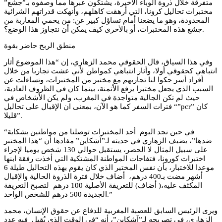
متفرقة خلال ذروة الوباء الأخيرة، يشتكون عبرها مما وصفوه بـ”جشع”
مختبرات تحاليل كرونا، التي أرهقت كاهلهم، وأنهكت قدراتهم الشرائية
المحدودة، وهو ما يضعنا أمام تساؤل كبير عن: من يحمي المغاربة من
جشع هذه المختبرات، أو بالأحرى كيف يمكن أن نتجاوز هذا الوضع؟.
منطق الربح حاضر بقوة
وفي هذا السياق، قال الحقوقي محمد الزهاري، إن “هذا الموضوع أثار
انتباهي كحقوقي أولا، وأثار انتباهي كمواطن لأني عشت تجاربا من خلال
أفراد أسر حكوا لنا تجاربهم مع مختبر من المختبرات، وتساءلت عن
السبب الذي يجعل مختبرا يرفع الأثمنة، بينما كان في الظروف العادية،
حيث لم تكن الجالية متواجدة في المغرب، ولم يكن الأشخاص في
فترات السفر كما هو الآن، بمعنى ان الإقبال على تحاليل “”pcr” كان
قليلا”.
“في حين نجد اليوم أحد المختبرات توصلنا من مواطنين بشكاية
ضدها”، يضيف الزهاري في حديثه لـ”آشكاين” مفادها أن “هذا المختبر
على سبيل المثال لا الحصر، يستقبل حوالي 130 شخص يوميا لإجراء
اختبرات كورونا، فتفاجات المواطنة المشتكية التي أخذت رفقة ابنها
موعدا للاختبار، بأن نفس المختبر الذي كان يقوم بهذه التحاليل طيلة 6
أشهر مضت بـ400 درهم، أضاف خلال فترة الذروة الحالية والإقبال
المكثف عليه،( أضاف) للتعريفة الأصلية 100 درهم لتصبح التعريفة
الجديدة 500 درهم للشخص الواحد.”
ويرى الرئيس السابق للعصبة المغربية للدفاع عن حقوق الإنسان، محمد
الزهاري، في تصريحه لـ”آشكاين”، أنه “في الوقت الذي يُقبِل فيه عدد