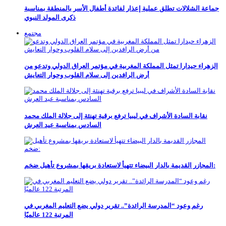
جماعة الشلالات تطلق عملية إعذار لفائدة أطفال الأسر بالمنطقة بمناسبة
ذكرى المولد النبوي
مجتمع
الزهراء حيدارا تمثل المملكة المغربية في مؤتمر العراق الدولي وتدعو من
أرض الرافدين إلى سلام القلوب وحوار التعايش
نقابة السادة الأشراف في ليبيا ترفع برقية تهنئة إلى جلالة الملك محمد
السادس بمناسبة عيد العرش
المجازر القديمة بالدار البيضاء تتهيأ لاستعادة بريقها بمشروع تأهيل ضخم:
رغم وعود “المدرسة الرائدة”.. تقرير دولي يضع التعليم المغربي في
المرتبة 122 عالميًا