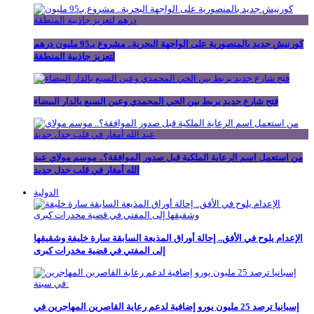
كورنيش جديد بالمنصورية على الواجهة البحرية.. مشروع بـ95 مليون درهم
لتعزيز جاذبية المنطقة
فتح شارع جديد يربط بين الحي المحمدي وعين السبع بالدار البيضاء
من استعمل اسم الرعاية الملكية قبل صدور الموافقة؟.. موسم مولاي عبد
الله أمغار في قلب جدل جديد
الدولية
الإعدام يلوح في الأفق.. إحالة أوراق المذيعة السابقة سارة خليفة وشقيقها
إلى المفتي في قضية مخدرات كبرى
إسبانيا ترصد 25 مليون يورو إضافية لدعم رعاية القاصرين المهاجرين في