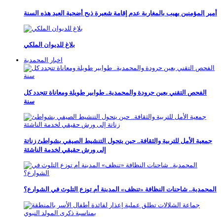
أمير المؤمنين يهيب بالمغاربة عدم إقامة شعيرة ذبح أضحية العيد هذه السنة
بلاغ للديوان الملكي
اخبار المحمدية
الفحص التقني بعين حرودة والمحمدية.. طوابير طويلة ومعاناة تتجدد كل
سنة
جمعية الأمل للتربية والثقافة.. حين يتحول التنشيط الصيفي بشواطئ زناتة
إلى ورش حقيقي لخدمة الناشئة
المحمدية.. شاحنات النظافة «تنظف» المدينة أم توزع التلوث في الشوارع؟