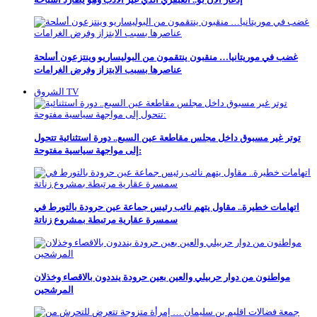
غضب في موريتانيا… منقبون ينتقمون من البوليساريو وينتزعون أسلحة
عناصرها بسبب الابتزاز وفرض الغرامات
الشروق TV
توتر غير مسبوق داخل مجلس مقاطعة عين السبع.. دورة استثنائية تتحول
إلى مواجهة سياسية مفتوحة:
اتهامات خطيرة.. مقاول يتهم نائب رئيس جماعة عين حرودة بالتورط في
سمسرة عقارية مرتبطة بمشروع زناتة
مواطنون من دوار حربيلي والعين بعين حرودة ينددون بالاقصاء وخذلان
المرشحين