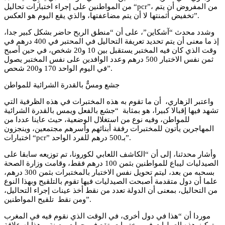
من المواطنين على إجراء اختبارات تحاليل “pcr”، من المفروض أن يتم
تخفيض أثمنتها لا أن يتم مضاعفتها، والذي يقع اليوم هو العكس”.
وشدد محدث “آشكاين”، على أن “منطق الربح حاضر بشكل كبير جدا،
إذ ما معنى أن يتم تحديد تعريفة التحاليل في المحتبر في 400 درهم في
وقت الذي كان فيه المختبر يستقبل بين 10 و20 شخص، في حين أصبح
ثمن نفس الاختبار 500 درهم وعدد الوافدين على نفس المختبر يصول
في اليوم الواحد 170 و200 شحص”.
جشع ومسٌّ بالقدرة الشرائية للمواطن
واعتبر الزهاري، أن ما تقوم به هذه المختبرات في هذه الظرفية التي
تشهد فيها إقبالا كبيرا، هو بمثابة “جشع بالفعل ويمس بالقدرة الشرائية
للمواطن، وفيه نوع من استغلال الوضعية، حيث عاينا عددا من
المهاجرين يأتون للمختبرات رفقة أبنائهم وأسرهم مجتمعين، وينجزون
اختبارات “pcr” بـ500 درهم للفرد الواحد”.
وأشار محدثنا، إلى أن “الكاشف اللعابي لكورونا، تم توزيعه سابقا على
الصيدليات ليباع للمواطنين بثمن 100 درهم فقط، وقامت وزارة الصحة
بسحبه من بعد، ليتم تحويل نفس الاختبار بالمختبرات بثمن 300 درهم،
علما أن دول متقدمة أصبحت الصيدليات فيها تقوم بالتلقيح وبهذا النوع
من التحاليل، بمعنى أن الدولة تعدد من نقط أخذ عينات إجراء التحاليل،
ومن نقط تلقيح المواطنين”.
موردا أن “هذا في دول أخرى، في الوقت الذي نقوم فيه في المغرب
بتركيز هذه العمليات في مختبرات تقع في جهات معينة، وهذا له علاقة