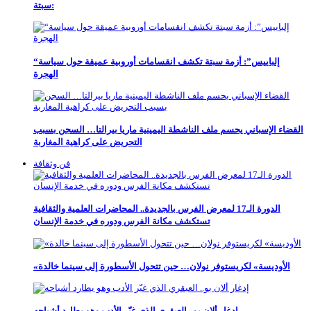
سبتة:
“إلباييس”: أزمة سبتة تكشف انقسامات أوروبية عميقة حول سياسة
الهجرة
القضاء الإسباني يحسم ملف الناشطة اليمينية ماريا بيرالتا… السجن بسبب
التحريض على كراهية المغاربة
فن وثقافة
الدورة الـ17 لمعرض الفرس بالجديدة.. المحاضرات العلمية والثقافية
تستكشف مكانة الفرس ودوره في خدمة الإنسان
«الأوديسة» لكريستوفر نولان… حين تتحول الأسطورة إلى سينما خالدة
إدغار ألان بو.. العبقري الذي غيّر الأدب وهو يطارد أشباحه