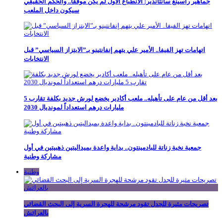
جماهير راسينغ سانتاندير: الانطباع الأول لم يكن موفقاً.. والحكم الحقيقي
سيكون داخل الملعب
اتهامات تهز الفيفا.. الأمير علي يتهم إنفانتينو بـ”الابتزاز السياسي” قبل
الانتخابات
بعد أقل من عام على تأهيله.. ملعب أكادير يخضع لورش جديد بكلفة تقارب 5
مليارات درهم استعداداً لمونديال 2030
جمعية نخبة زناتة للبادمينتون.. بداية واعدة بميداليتين ذهبيتين في أول
مشاركة وطنية
وطنية
تصريحات مثيرة للجدل تقود مرشحة للهجرة السرية إلى البحث القضائي
بالعرائش