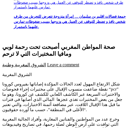
جمعة فضالات اقليم بن سليمان … إمرأة متزوجة تتعرض للتحرش من طرف
شخص نافذ و تضطر للتوقف عن العمل هي وزوجها بسبب ضغوطات تمارس
عليهما باستمرار.
صحة المواطن المغربي أصبحت تحت رحمة لوبي
ومافيا المختبرات التي لا ترحم
Leave a comment
الشروق المغربية
وطنية
الشروق المغربية
شكل الارتفاع المهول لعدد الحالات المؤكدة إصاباتها بفيروس كورونا
نقطة ضاعفت منسوب الإقبال على مختبرات إجراء فحوصات “pcr”
والاختبرات السريعة عبر الكاشف اللعابي للكشف عن كورونا، وهو ما
جعل من بعض المختبرات تغذي عجزها المالي الذي أصابها في فترات
ما قبل هذا الإقبال اللافت، عبر مضافعة أثمنة الاختبارات، والتي تعتبر
“الأغلى في المنطقة”، حسب ما أورده حقوقيون.
وخرج عدد من المواطنين والفنانين المغاربة، وأفراد الجالية المغربية
التي توافدت على أرض الوطن لصلة رحمها، في تصاريح وفيديوهات