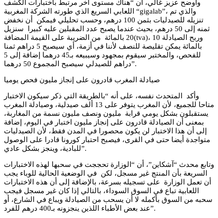
وأوضح عزيز غالي، ان “هناك مستوى آخر مرتبط باختبارات الكشف
اللعابي السريع الذي طورته الشركة المغربية “gigalab”، والذي تم
تنزيله للصيدليات بثمن 100 درهم، وحسب تحليلي فيمكن أن نخفض
ثمنه إلى 50 درهم، بحيث عندما يصبح عدد المقبلين عليه كبيرا سنزيل
20 بالمائة من الضريبة على القيمة المضافة(tva)، وربح الصيادلة 10
بالمائة يمكن تقليصة للنصف لأننا في أزمة، أي سيصبح 5 دراهم ثمنا
للفحص، والمختبر سيقوم بمجهود وسيبيعه بـ45 درهما إضافة إلى 5
دراهم للصيدلي سيصبح المجموع 50 درهما”.
صيادلة المغرب قادرون على إنجاز مليون فحص يوميا
وأكد المتحدث نفسه، على أنه “بالطريقة التي ذكر سيكون الاختبار
متاحا للجميع، لأن المغرب يتوفر على 13 ألف صيدلية، وصيادلة المغرب
يستقبلون بشكل يومي قرابة مليون ونصف مليون نسمة من المغاربة،
بمعنى أن الصيادلة قادرون على إنجاز مليون اختبار في اليوم، إضافة
إلى أن هذا الاختبار لن يكون محصورا في المدن فقط، لأن الصيدليات
متواجدة أيضا حتى في القرى، فيصبح احتبار كورونا قادرا على الوصول
للبادية، وينجز بشكل عادي”.
وتابع محدث “آشكاين”، أن “الوزارة تحججت في سحبها لهذه الاختبارات
السريعة بأن المنتج غير مسجل، لكن في الوضعية الحالية للوباء يجب
أن تعمل الوزارة على تسجيله بسرعة، بالإضافة إلى أن هذه الاختبارات
اللعابية تباع في السوق السوداء، بالتالي إذا كان غير مسجل فيجب
سحبه من السوق بأكمله لا أن يسحب من الصيادلة ويباع في الشارع، أو
عند بعض الأطباء اللذين ينجزونه بـ400 درهم للفرد”.