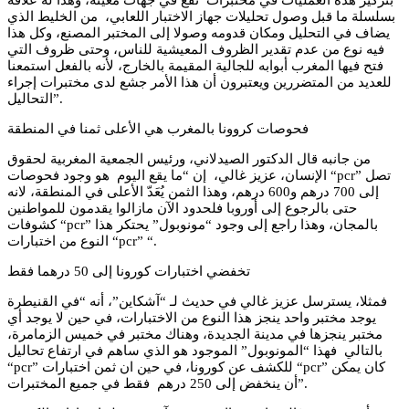
بسلسلة ما قبل وصول تحليلات جهاز الاختبار اللعابي، من الخليط الذي
يضاف في التحليل ومكان قدومه وصولا إلى المختبر المصنع، وكل هذا
فيه نوع من عدم تقدير الظروف المعيشية للناس، وحتى ظروف التي
فتح فيها المغرب أبوابه للجالية المقيمة بالخارج، لأنه بالفعل استمعنا
للعديد من المتضررين ويعتبرون أن هذا الأمر جشع لدى مختبرات إجراء
التحاليل”.
فحوصات كروونا بالمغرب هي الأعلى ثمنا في المنطقة
من جانبه قال الدكتور الصيدلاني، ورئيس الجمعية المغربية لحقوق
الإنسان، عزيز غالي، إن “ما يقع اليوم هو وجود فحوصات “pcr” تصل
إلى 700 درهم و600 درهم، وهذا الثمن يُعَدّ الأعلى في المنطقة، لانه
حتى بالرجوع إلى أوروبا فلحدود الآن مازالوا يقدمون للمواطنين
كشوفات “pcr” بالمجان، وهذا راجع إلى وجود “مونوبول” يحتكر هذا
النوع من اختبارات “pcr” “.
تخفضي اختبارات كورونا إلى 50 درهما فقط
فمثلا، يسترسل عزيز غالي في حديث لـ “آشكاين”، أنه “في القنيطرة
يوجد مختبر واحد ينجز هذا النوع من الاختبارات، في حين لا يوجد أي
مختبر ينجزها في مدينة الجديدة، وهناك مختبر في خميس الزمامرة،
بالتالي فهذا “المونوبول” الموجود هو الذي ساهم في ارتفاع تحاليل
“pcr” للكشف عن كورونا، في حين ان ثمن اختبارات “pcr” كان يمكن
أن ينخفض إلى 250 درهم فقط في جميع المختبرات”.