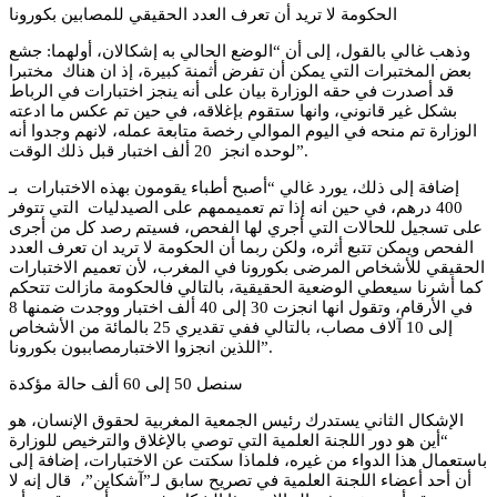
الحكومة لا تريد أن تعرف العدد الحقيقي للمصابين بكورونا
وذهب غالي بالقول، إلى أن “الوضع الحالي به إشكالان، أولهما: جشع
بعض المختبرات التي يمكن أن تفرض أثمنة كبيرة، إذ ان هناك مختبرا
قد أصدرت في حقه الوزارة بيان على أنه ينجز اختبارات في الرباط
بشكل غير قانوني، وانها ستقوم بإغلاقه، في حين تم عكس ما ادعته
الوزارة تم منحه في اليوم الموالي رخصة متابعة عمله، لانهم وجدوا أنه
لوحده انجز 20 ألف اختبار قبل ذلك الوقت”.
إضافة إلى ذلك، يورد غالي “أصبح أطباء يقومون بهذه الاختبارات بـ
400 درهم، في حين انه إذا تم تعميممهم على الصيدليات التي تتوفر
على تسجيل للحالات التي أجري لها الفحص، فسيتم رصد كل من أجرى
الفحص ويمكن تتبع أثره، ولكن ربما أن الحكومة لا تريد ان تعرف العدد
الحقيقي للأشخاص المرضى بكورونا في المغرب، لأن تعميم الاختبارات
كما أشرنا سيعطي الوضعية الحقيقية، بالتالي فالحكومة مازالت تتحكم
في الأرقام، وتقول انها انجزت 30 إلى 40 ألف اختبار ووجدت ضمنها 8
إلى 10 آلاف مصاب، بالتالي ففي تقديري 25 بالمائة من الأشخاص
اللذين انجزوا الاختبارمصاببون بكورونا”.
سنصل 50 إلى 60 ألف حالة مؤكدة
الإشكال الثاني يستدرك رئيس الجمعية المغربية لحقوق الإنسان، هو
“أين هو دور اللجنة العلمية التي توصي بالإغلاق والترخيص للوزارة
باستعمال هذا الدواء من غيره، فلماذا سكتت عن الاختبارات، إضافة إلى
أن أحد أعضاء اللجنة العلمية في تصريح سابق لـ”آشكاين”، قال إنه لا