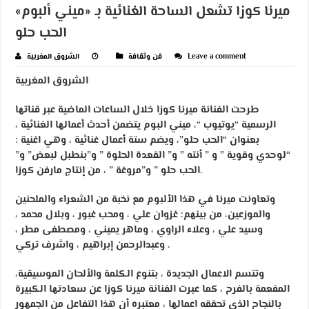
ميرنا كوزا تشعل الساحة الغنائية بـ «ميني ألبوم»
الحب حلو
Leave a comment
فن وثقافة
الشروق المغربية
الشروق المغربية
طرحت الفنانة ميرنا كوزا خلال الساعات الماضية عبر قناتها
الرسمية “يوتيوب “، ميني البوم يتضمن أحدث أعمالها الغنائية ،
بعنوان “الحب حلو”، ويضم ستة أعمال غنائية ، وهي اغنية :
“لوحدي وقوية ” و ” أنته ” و” القعدة الحلوة ” و”بنطبل لبعض” و”
الحب حلو ” و”مروغة ” ، من إنتاج مارفن كوزا.
وتعاونت ميرنا في هذا الألبوم مع نخبة من الشعراء والملحنين
والموزعين، من بينهم: غزوان علي ، ومحب غبور ، وبلال محمد ،
وسيد علي ، وعلاء الراوي ، وماهر يميني ، ومصطفى مطر ،
وعبدالرحمن إبراهيم ، واشرف تركي .
وتتسم الاعمال الجديدة ، بتنوع الكلمة والألحان الموسيقية،
المفعمة بالفرح ، كما عبرت الفنانة ميرنا كوزا عن سعادتها الكبيرة
بالنجاح الذي تحققه اعمالها ، معتبره أن هذا التفاعل من الجمهور