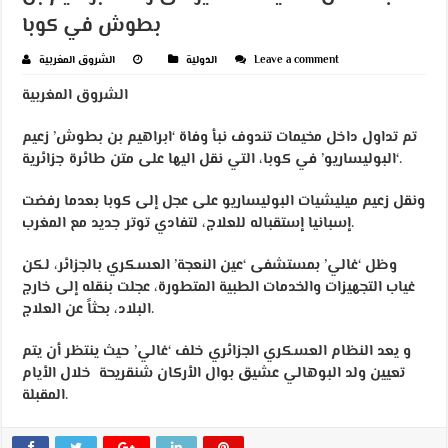
بطوش في كوبا
Leave a comment
الدولية
الشروق المغربية
الشروق المغربية
تم تداول داخل مخيمات تندوف نبأ وفاة ‘ابراهيم بن بطوش’ زعيم
‘البوليساريو’ في كوبا، التي نقل اليها على متن طائرة جزائرية.
ونقل زعيم ميليشيات البوليساريو على عجل إلى كوبا بعدما رفضت
إسبانيا إستقباله للعلاج، لتفادي توتر جديد مع المغرب.
وظل ‘غالي’ بمستشفى ‘عين النعجة’ العسكري بالجزائر، لكن
غياب التجهيزات والخدمات الطبية المتطورة، عجلت بنقله إلى خارج
البلاد، بحثاً عن العلاج.
و يعد النظام العسكري الجزائري خلف ‘غالي’ حيث ينتظر أن يتم
تعيين ولد البوهالي عشيق بوال الأركان شنقريحة خلال الأيام
المقبلة.