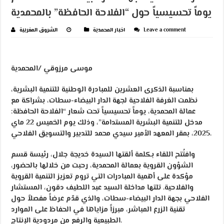
يوماً تحسيسياً حول “الفلاحة الحافظة” بالمحمدية
Leave a comment
اخبار المحمدية
الشروق المغربية
موسى مرزوقي /المحمدية
بمناسبة الذكرى العشرين للمبادرة الوطنية للتنمية البشرية،
نظمت الغرفة الفلاحية لجهة الدار البيضاء-سطات، بشراكة مع
عمالة المحمدية، يوماً تحسيسياً تحت شعار “الفلاحة الحافظة:
مدخل للتنمية البشرية المستدامة”، وذلك يوم الخميس 22 ماي
2025، بمقر المعهد الأمير سيدي محمد للتدبير والتسويق الفلاحي.
وافتُتح اللقاء بكلمة ألقتها السيدة خديجة جلال، رئيسة قسم
الشؤون القروية بعمالة المحمدية، رحبت من خلالها بالحضور،
مؤكدة على أهمية المبادرات التي تروم تعزيز التنمية القروية
والفلاحية. تلتها مداخلة السيد عبد اللطيف دقون، المستشار
الفلاحي بجهة الدار البيضاء-سطات، والذي قدّم عرضاً مفصلاً حول
تقنية الزرع المباشر، مبرزاً مزاياها في الحفاظ على الموارد
الطبيعية والرفع من مردودية الإنتاج.