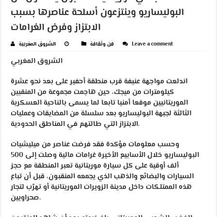
البوليساريو وينتزعون أسلحة عناصرها بسبب
الابتزاز وفرض الغرامات
Leave a comment
فن وثقافة
الشروق المغربية
الشروق المغربي
اندلعت مواجهة عنيفة قرب منطقة أحفير على بعد نحو عشرة
كيلومترات من ميجك، حين هاجمت مجموعة من المنقبين
الموريتانيين موقعا أمنيا تابعا لما يسمى بالناحية العسكرية
الثالثة لجبهة البوليساريو بعد سلسلة من المضايقات وعمليات
الابتزاز التي طالتهم في المناطق الحدودية.
وحسب معلومات مؤكدة فقد فرضت عناصر من ميليشيات
البوليساريو خلال الأسابيع الأخيرة غرامات مالية وصلت إلى 500
ألف أوقية على كل سيارة موريتانية تعبر المنطقة مع حجز
السيارات والبضائع والذهب الذي يجمعه المنقبون، قبل أن تباع
هذه الممتلكات داخل مدينة الزويرات الموريتانية أو تهرّب لتجار
صحراويين.