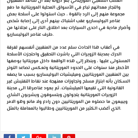
الغضب الشعبي الموريتاني بلغ ذروته بعد أن شاهد المنقبون
والتجار معداتهم تباع في الأسواق المحلية الموريتانية ما دفع
مجموعة منهم إلى الرد بالقوة ، حيث استولوا على أسلحة بعض
عناصر البوليساريو عقب اشتباك بينهم أدى إلى إصابة شخص
وأضرار مادية في احدى السيارات بعد اطلاق النار على عجلاتها من
طرف عناصر البوليساريو.
في أعقاب هذا الحادث سلم عدد من المنقبين أنفسهم لفرقة
الدرك بمدينة الزويرات التي باشرت التحقيق واحتجزت الأسلحة
المستولى عليها ، وينظر إلى هذه الواقعة داخل موريتانيا بوصفها
الأخطر منذ سنوات على الحدود الموريتانية وتعكس تصاعد التوتر
بين المنقبين الموريتانيين وميليشيات البوليساريو بسبب ما يصفه
السكان بأنه ابتزاز مسلح وتجاوزات ممنهجة عند نقاط التفتيش غير
القانونية التي تقيمها الميليشيات، ثم يعود عناصرها الى مدينة
الزويرات الموريتانية يتجولون ويتسوقون ويشربون الشاي
ويبيعون ما حصلوه من الموريتانيين دون رادع ولا مانع وهو الامر
الذي أغضب الكثير من الموريتانيين وطالبوا بالمعاملة بالمثل.