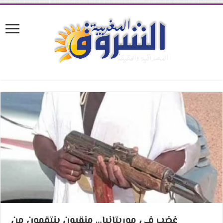
غضب في موريتانيا… منقبون ينتقمون من