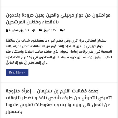
مواطنون من دوار حربيلي والعين بعين حرودة ينددون
بالاقصاء وخذلان المرشحين
0
الشروق TV
الشروق المغربية
سفيان لفضالي مرة أخرى وفي خِضم أجواء عاصفية،خرج شباب من ساكنة
دوار حربيلي والعين للتنديد بإقصائهم من الاستفادة داخل مدينة زناتة
الجديدة في إطار برنامج إعادة الإيواء الذي دشنه صاحب الجلالة واستفاد منه
اغلب الدواوير بجماعة عين حرودة. وقد اعتبر المحتجون في وقفتهم الاحتجاجية
أن إقصاءَهم إنْ هو إلا تحايُلٌ …
Read More »
جمعة فضالات اقليم بن سليمان … إمرأة متزوجة
تتعرض للتحرش من طرف شخص نافذ و تضطر للتوقف
عن العمل هي وزوجها بسبب ضغوطات تمارس عليهما
باستمرار.