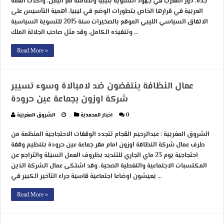
جدة، دور المغرب في جهود التسوية بليبيا وتضامنه مع اليمن. وأكدت القمة
العربية في قرارها الخاص بتطورات الوضع في ليبيا، أهمية التأسيس على
الاتفاق السياسي الليبي الموقع بالصخيرات سنة 2015 للتسوية السياسية
وتنفيذه الكامل. وقد مثل صاحب الجلالة الملك …
Read More »
عمال النظافة ينتفضون ضد لامبالاة وسوء تسيير
شركة اوزون بجماعة عين حرودة
0
اخبار المحمدية
الشروق المغربية
الشروق المغربية : عبدالرحيم القجام تتجدد الوقفات الاحتجاجية المنظمة من
طرف عمال شركة النظافة اوزون امام مقر جماعة عين حرودة بتنظيم وقفة
احتجاجية يوم 23 ماي الجاري للتنديد بظروف العمل السيئة والتراجع عن
المكتسبات الاجتماعية والتغطية الصحية. وقد اشتكى عمال الشركة الذين
يعيشون اوضاعا اجتماعية قاسية جراء التأخير الكبير في …
Read More »