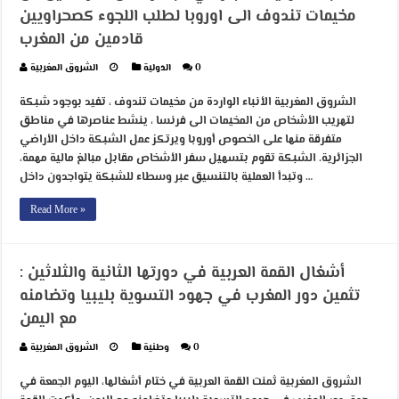
مخيمات تندوف الى اوروبا لطلب اللجوء كصحراويين
قادمين من المغرب
0
الدولية
الشروق المغربية
الشروق المغربية الأنباء الواردة من مخيمات تندوف ، تفيد بوجود شبكة
لتهريب الأشخاص من المخيمات الى فرنسا ، ينشط عناصرها في مناطق
متفرقة منها على الخصوص أوروبا ويرتكز عمل الشبكة داخل الأراضي
الجزائرية. الشبكة تقوم بتسهيل سفر الأشخاص مقابل مبالغ مالية مهمة،
وتبدأ العملية بالتنسيق عبر وسطاء للشبكة يتواجدون داخل …
Read More »
أشغال القمة العربية في دورتها الثانية والثلاثين :
تثمين دور المغرب في جهود التسوية بليبيا وتضامنه
مع اليمن
0
وطنية
الشروق المغربية
الشروق المغربية ثمنت القمة العربية في ختام أشغالها، اليوم الجمعة في