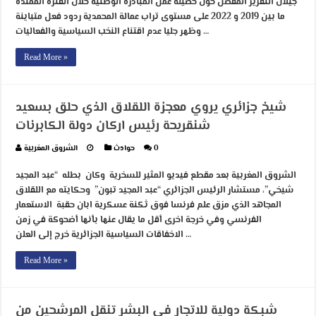
جيلال التقرير المفصل حول حصيلة عمل المبادرة الوطنية خلال الفترة الممتدة
ما بين 2019 و 2022 على مستوى تراب عمالة المحمدية ردود فعل متباينة
وظهر جليا عدم اقتناع النخب السياسية والفعاليات …
Read More »
شيخ جزائري يروي معجزة اللقلاق الذي حلق بسعيد
شنقريحة رئيس اركان دولة الكابرنات
0
حوادث
الشروق المغربية
الشروق المغربية بعد مقطع فيديو المثير للسخرية وكان بطله “عبد المجيد
شيخي”، مستشار الرئيس الجزائري “عبد المجيد تبون” وحكايته مع اللقلاق
المجاهد الذي مزق علم فرنسا فوق ثكنة عسكرية ابان حقبة الاستعمار
الفرنسي وفي خرجة اخرى أقل ما يقال عنها بأنها أضحوكة في زمن
الاخفاقات السياسية الجزائرية خرج إلى العلن …
Read More »
شبكة دولية للاتجار في البشر تنقل المرشحين من