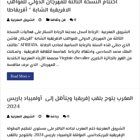
اختتام النسخة الثالثة للمهرجان الدولي للمواهب
الافريقية الشابة ” أفريفاطا
0
فن وثقافة
الشروق المغربية
الشروق المغربية : الرباط أسدل بمدينة الرباط الستار على فعاليات النسخة
الثالثة من المهرجان الدولي للمواهب الافريقية الشابة “أفريكان فاشن
طالنت” AFRIFATA، الذي حظي هذه السنة بالرعاية السامية لصاحب الجلالة
الملك محمد السادس، واحتفالا بالرباط كعاصمة للثقافة الافريقية . وتمكنت
مصممة الأزياء المغربية الكندية Virginie chevalier من الفوز بالجائزة الكبرى
للمهرجان، الذي عرف منافسة …
Read More »
المغرب يتوج بلقب إفريقيا ويتأهل إلى أولمبياد باريس
2024
0
رياضة
الشروق المغربية
الشروق المغربية ختم المغرب نجاحه الباهر على مستوى تنظيم البطولة
الإفريقية للبريكدانس، المؤهلة لأولمبياد باريس 2024، بالتتويج باللقب