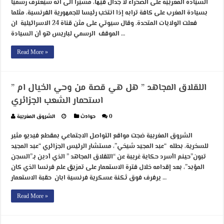
السيادة المغربية على الصحراء لا جدال فيها، مشيرا الى انه سيعترف رسميا
بسيادة المغرب على كافة ترابه إذا انتخب رئيسا للجمهورية الفرنسية، مثلما
فعلت الولايات المتحدة. وقال سيوتي على مثن قناة 24 الاسرائيلية ان
الموقف الرسمي لباريس هو أن السيادة …
Read More »
” اللقلاق المجاهد ” هل هي قصة من وحي الخيال ام
استحمار الشعب الجزائري
0
حوادث
الشروق المغربية
الشروق المغربية ضجت مواقع التواصل الاجتماعي بمقطع فيديو مثير
للسخرية، بطله “عبد المجيد شيخي”، مستشار الرئيس الجزائري “عبد المجيد
تبون”حينم اأسرد حكاية غريبة عن “اللقلاق المجاهد ” الذي أدين بـ”السجن
المؤبد”، بعد إقدامه خلال فترة الاستعمار على تمزيق علم فرنسا الذي كان
يرفرف فوق ثكنة عسكرية فرنسية ابان حقبة الاستعمار …
Read More »