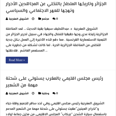
الجزائر وتاريخها الملطخ بالتخلي عن المجاهدين الأحرار
ونهجها للعهر الاجتماعي والسياسي
0
مجتمع
الشروق المغربية
الشروق المغربية د. عبداللطيف سيفيا بقية الحديث … تعد المناضلة
الجزائرية زليخة عدي وجها حقيقيا للنضال والجهاد في سبيل تحرير الجزائر من
التبعية الاستعمارية الفرنسية ، مما دفع هذه الأخيرة إلى العمل بكل جدية
للتخلص من المناضلة الجزائرية الحرة ، لما كانت تشكله من خطورة على
المستعمر الغاشم . فلاحقتها …
Read More »
رئيس مجلس اقليمي بالمغرب يستولي على شحنة
مهمة من الشعير
0
وطنية
الشروق المغربية
الشروق المغربية رئيس مجلس اقليمي وفي تحد سافر للجميع وقلة حياء
و”تخراج العينين”مقيت يستولي على شحنة مهمة من الشعير المدعم
باستعمال سيارة الشحن “بيكاب” المجلس الاقليمي من مخزن جماعة اولاد