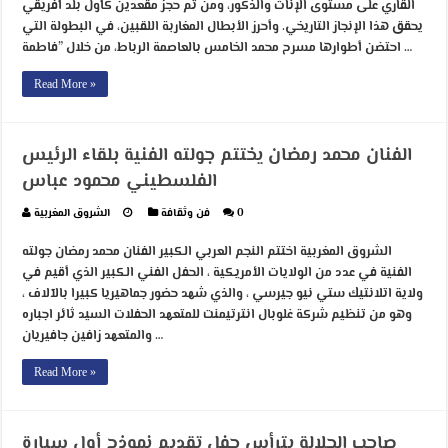
القاري على مستوى الإناث والذكور، ومن تم حجز مقعدين كأول بلد أفريقي
يحقق هذا الإنجاز التاريخي. وأحرز الأبطال المغاربة اللقبين، في البطولة التي
احتضن أطوارها مسرح محمد الخامس بالعاصمة الرباط، من خلال ”فاطمة …
Read More »
الفنان محمد رمضان يختتم جولته الفنية بلقاء الرئيس
الفلسطيني محمود عباس
0
فن وثقافة
الشروق المغربية
الشروق المغربية اختتم النجم العربي الكبير الفنان محمد رمضان جولته
الفنية في عدد من الولايات الأمريكية ، الحفل الفني الكبير الذي أقيم في
ولاية اتلانتيك ستي نيو جيرسي ، والذي شهد حضور جماهيريا كبيرا بالآلاف ،
وهو من تنظيم شركة غلوبال انترتيمنت للمتعهد الحفلات السيد ثائر اجباره
والمتعهد زافين جافيريان …
Read More »
صاحب الجلالة يترأس حفل تقديم نموذج أول سيارة