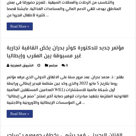
والتكسب من الرحلات والعطلات الصيفية ، لتعزيز حضورها في بعض
المناطق بهدف تلقي الدعم المالي والمساعدات الغذائية. عايشنا قصصا
كثيرة لأطفال هجروا عن …
Read More »
مؤتمر جدید للدكتورة كوثر بدران یخصّ اتفاقیة تجاریة
غیر مسبوقة بین المغرب وإیطالیا
0
مجتمع
الشروق المغربية
بقلم : ذ. محمد بدران. بعد مرور سنة على الاتفاق الدولي الذي عرفه مؤتمر
روما بتاریخ 5 مایو 2022 والذي وحّد بین منظمة فیدیر إیطالي ورابطة
المحامین المستقلین العالمیة WILL) أول شبكة عالمیة للاستشارات
القانونیة الملتزمة بتنفیذ مبادرات لتوفیر حمایة أكبر لمنتج ”صنع في إیطالیا“
في المؤسسات الإیطالیة والأوروبیة والأجنبیة …
Read More »
الفنان البحريني فهد بشمي يخطف جمهوره بـ”ساحر