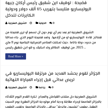
فضيحة : توقيف ابن شقيق رئيس أركان جبهة
البوليساريو متلبسا بتهريب 65 ألف دولار ودولية
الكابرنات تتدخل
0
الدولية
الشروق المغربية
الشروق المغربية لم يعد يمر أي يوم دون أن نسمع أو نرى فضيحة من
فضائح قادة البوليساريو او من أزلامها، وتعد فضيحة اليوم الذي جاء صداها
من حدود دولة باناما ، حيث تمكنت العناصر الجمركية البنامية يوم 11 ماي
2023، من توقيف الطاهر ولد اعكيك، و هو ابن شقيق رئيس …
Read More »
الجزائر تقوم بحشد العديد من مرتزقة البوليساريو في
تربص عدائي قبل إجراء المباراة النهائية
0
رياضة
الشروق المغربية
الشروق المغربية حل منتخب القياطن والعجاج لكرة القدم اليوم الثلاثاء
بالجزائر العاصمة لإجراء مقابلة ودية أمام مولودية الجزائر المقررة يوم السبت
المقبل بملعب “نيلسون مانديلا” ببراقي بالجزائر العاصمة ونفس الملعب