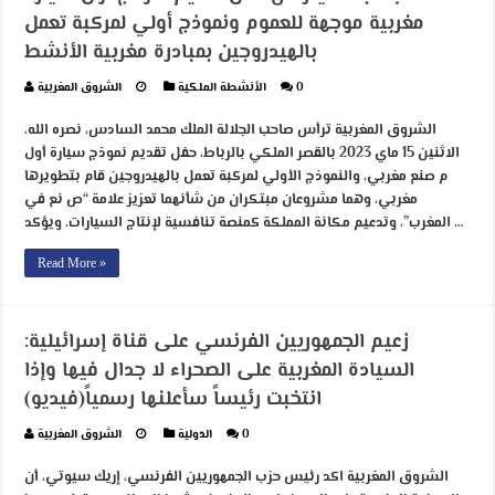
مغربية موجهة للعموم ونموذج أولي لمركبة تعمل
بالهيدروجين بمبادرة مغربية الأنشط
0
الأنشطة الملكية
الشروق المغربية
الشروق المغربية ترأس صاحب الجلالة الملك محمد السادس، نصره الله،
الاثنين 15 ماي 2023 بالقصر الملكي بالرباط، حفل تقديم نموذج سيارة أول
م صنع مغربي، والنموذج الأولي لمركبة تعمل بالهيدروجين قام بتطويرها
مغربي، وهما مشروعان مبتكران من شأنهما تعزيز علامة “ص نع في
المغرب”، وتدعيم مكانة المملكة كمنصة تنافسية لإنتاج السيارات. ويؤكد …
Read More »
زعيم الجمهوريين الفرنسي على قناة إسرائيلية:
السيادة المغربية على الصحراء لا جدال فيها وإذا
انتخبت رئيساً سأعلنها رسمياً(فيديو)
0
الدولية
الشروق المغربية
الشروق المغربية اكد رئيس حزب الجمهوريين الفرنسي، إريك سيوتي، أن